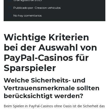
Publicado por:
Creacion.vehiculos
No hay comentarios
Wichtige Kriterien
bei der Auswahl von
PayPal-Casinos für
Sparspieler
Welche Sicherheits- und
Vertrauensmerkmale sollten
berücksichtigt werden?
Beim Spielen in PayPal-Casinos ohne Oasis ist die Sicherheit das