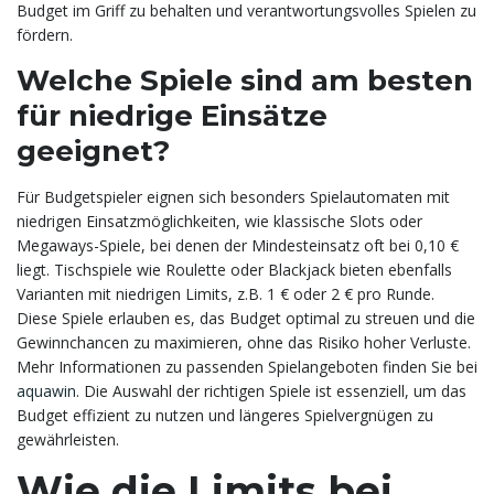
Budget im Griff zu behalten und verantwortungsvolles Spielen zu
fördern.
Welche Spiele sind am besten
für niedrige Einsätze
geeignet?
Für Budgetspieler eignen sich besonders Spielautomaten mit
niedrigen Einsatzmöglichkeiten, wie klassische Slots oder
Megaways-Spiele, bei denen der Mindesteinsatz oft bei 0,10 €
liegt. Tischspiele wie Roulette oder Blackjack bieten ebenfalls
Varianten mit niedrigen Limits, z.B. 1 € oder 2 € pro Runde.
Diese Spiele erlauben es, das Budget optimal zu streuen und die
Gewinnchancen zu maximieren, ohne das Risiko hoher Verluste.
Mehr Informationen zu passenden Spielangeboten finden Sie bei
aquawin
. Die Auswahl der richtigen Spiele ist essenziell, um das
Budget effizient zu nutzen und längeres Spielvergnügen zu
gewährleisten.
Wie die Limits bei