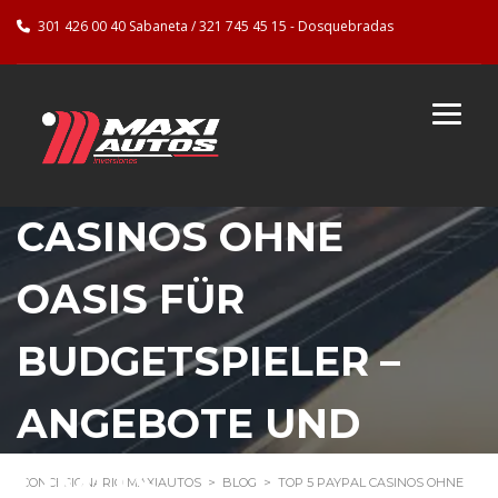
301 426 00 40 Sabaneta / 321 745 45 15 - Dosquebradas
TOP 5 PAYPAL
CASINOS OHNE
OASIS FÜR
BUDGETSPIELER –
ANGEBOTE UND
LIMITS
CONCESIONARIO MAXIAUTOS
>
BLOG
>
TOP 5 PAYPAL CASINOS OHNE