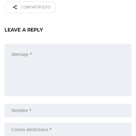
COMPARTIR ESTO
LEAVE A REPLY