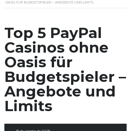
OASIS FÜR BUDGETSPIELER – ANGEBOTE UND LIMITS
Top 5 PayPal
Casinos ohne
Oasis für
Budgetspieler –
Angebote und
Limits
15 de agosto de 2025