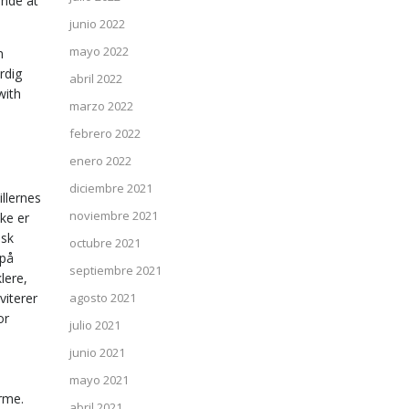
ende at
junio 2022
mayo 2022
n
rdig
abril 2022
with
marzo 2022
febrero 2022
enero 2022
diciembre 2021
llernes
noviembre 2021
kke er
isk
octubre 2021
 på
septiembre 2021
lere,
viterer
agosto 2021
or
julio 2021
junio 2021
mayo 2021
orme.
abril 2021