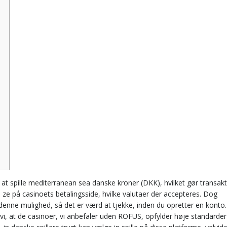
 at spille mediterranean sea danske kroner (DKK), hvilket gør transak
e ze på casinoets betalingsside, hvilke valutaer der accepteres. Dog
 denne mulighed, så det er værd at tjekke, inden du opretter en konto
vi, at de casinoer, vi anbefaler uden ROFUS, opfylder høje standarder