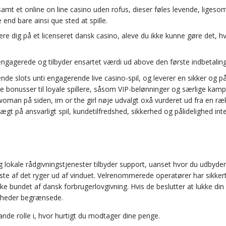
mt et online on line casino uden rofus, dieser føles levende, ligesom 
end bare ainsi que sted at spille.
re dig på et licenseret dansk casino, aleve du ikke kunne gøre det, hv
engagerede og tilbyder ensartet værdi ud above den første indbetaling
nde slots unti engagerende live casino-spil, og leverer en sikker og på
ve bonusser til loyale spillere, såsom VIP-belønninger og særlige kam
woman på siden, im or the girl nøje udvalgt oxå vurderet ud fra en ræ
 vægt på ansvarligt spil, kundetilfredshed, sikkerhed og pålidelighed in
kale rådgivningstjenester tilbyder support, uanset hvor du udbyder.
te af det ryger ud af vinduet. Velrenommerede operatører har sikker
e bundet af dansk forbrugerlovgivning. Hvis de beslutter at lukke din
gheder begrænsede.
nde rolle i, hvor hurtigt du modtager dine penge.