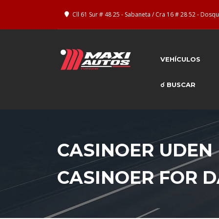
Cll 61 Sur # 48 25 - Sabaneta / Cra 16 # 28 52 - Dos
VEHÍCULOS
☌ BUSCAR
CASINOER UDEN
CASINOER FOR D