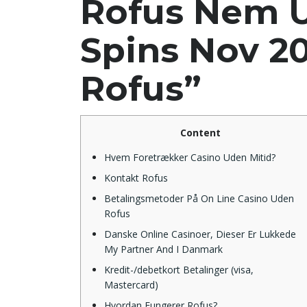
Rofus Nem U
Spins Nov 2
Rofus”
Content
Hvem Foretrækker Casino Uden Mitid?
Kontakt Rofus
Betalingsmetoder På On Line Casino Uden
Rofus
Danske Online Casinoer, Dieser Er Lukkede
My Partner And I Danmark
Kredit-/debetkort Betalinger (visa,
Mastercard)
Hvordan Fungerer Rofus?