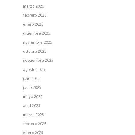
marzo 2026
febrero 2026
enero 2026
diciembre 2025
noviembre 2025
octubre 2025
septiembre 2025
agosto 2025
julio 2025
junio 2025
mayo 2025
abril 2025
marzo 2025
febrero 2025
enero 2025