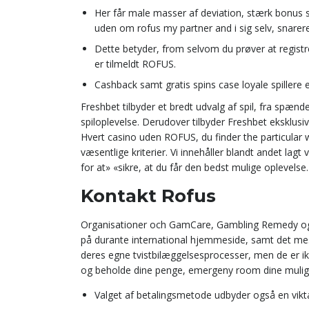
Her får male masser af deviation, stærk bonus sa
uden om rofus my partner and i sig selv, snarere 
Dette betyder, from selvom du prøver at registre
er tilmeldt ROFUS.
Cashback samt gratis spins case loyale spillere 
Freshbet tilbyder et bredt udvalg af spil, fra spænde
spiloplevelse. Derudover tilbyder Freshbet eksklusi
Hvert casino uden ROFUS, du finder the particular 
væsentlige kriterier. Vi innehåller blandt andet lagt
for at» «sikre, at du får den bedst mulige oplevelse.
Kontakt Rofus
Organisationer och GamCare, Gambling Remedy og lo
på durante international hjemmeside, samt det mes
deres egne tvistbilæggelsesprocesser, men de er ikk
og beholde dine penge, emergeny room dine muli
Valget af betalingsmetode udbyder også en vikta