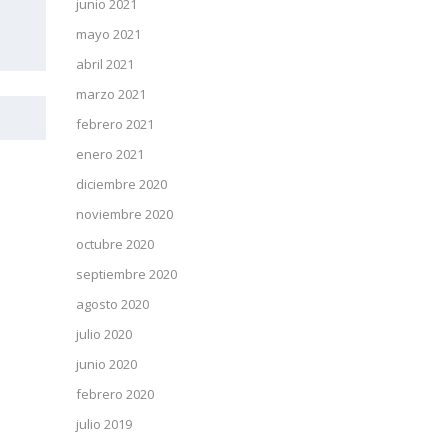
junio 2021
mayo 2021
abril 2021
marzo 2021
febrero 2021
enero 2021
diciembre 2020
noviembre 2020
octubre 2020
septiembre 2020
agosto 2020
julio 2020
junio 2020
febrero 2020
julio 2019