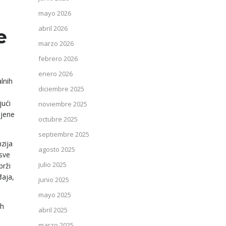
mayo 2026
abril 2026
e
marzo 2026
febrero 2026
enero 2026
lnih
diciembre 2025
jući
noviembre 2025
ljene
octubre 2025
septiembre 2025
zija
agosto 2025
 sve
julio 2025
brži
đaja,
junio 2025
mayo 2025
ih
abril 2025
marzo 2025