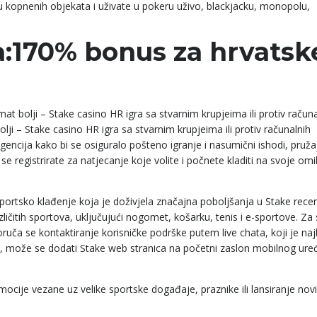
u kopnenih objekata i uživate u pokeru uživo, blackjacku, monopolu,
:170% bonus za hrvatsk
at bolji – Stake casino HR igra sa stvarnim krupjeima ili protiv računa
lji – Stake casino HR igra sa stvarnim krupjeima ili protiv računalnih
gencija kako bi se osiguralo pošteno igranje i nasumični ishodi, pruža
se registrirate za natjecanje koje volite i počnete kladiti na svoje omi
portsko klađenje koja je doživjela značajna poboljšanja u Stake recen
zličitih sportova, uključujući nogomet, košarku, tenis i e-sportove. Za
ruča se kontaktiranje korisničke podrške putem live chata, koji je naj
, može se dodati Stake web stranica na početni zaslon mobilnog ure
ocije vezane uz velike sportske događaje, praznike ili lansiranje nov