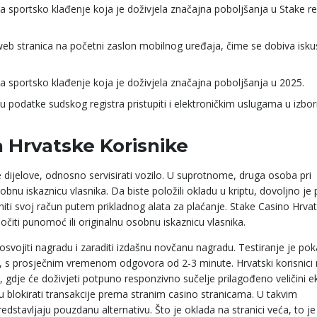
za sportsko klađenje koja je doživjela značajna poboljšanja u Stake re
eb stranica na početni zaslon mobilnog uređaja, čime se dobiva isku
za sportsko klađenje koja je doživjela značajna poboljšanja u 2025.
u podatke sudskog registra pristupiti i elektroničkim uslugama u izbor
a Hrvatske Korisnike
dijelove, odnosno servisirati vozilo. U suprotnome, druga osoba pri
bnu iskaznicu vlasnika. Da biste položili okladu u kriptu, dovoljno je pr
niti svoj račun putem prikladnog alata za plaćanje. Stake Casino Hrva
čiti punomoć ili originalnu osobnu iskaznicu vlasnika.
 osvojiti nagradu i zaraditi izdašnu novčanu nagradu. Testiranje je po
ema, s prosječnim vremenom odgovora od 2-3 minute. Hrvatski korisnic
 gdje će doživjeti potpuno responzivno sučelje prilagođeno veličini e
blokirati transakcije prema stranim casino stranicama. U takvim
predstavljaju pouzdanu alternativu. Što je oklada na stranici veća, to j