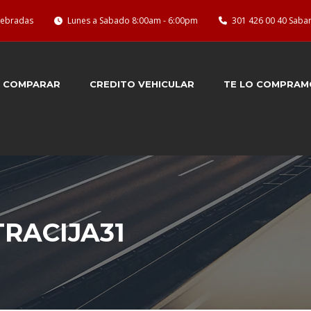
quebradas
Lunes a Sabado 8:00am - 6:00pm
301 426 00 40 Saba
COMPARAR
CREDITO VEHICULAR
TE LO COMPRAM
TRACIJA31