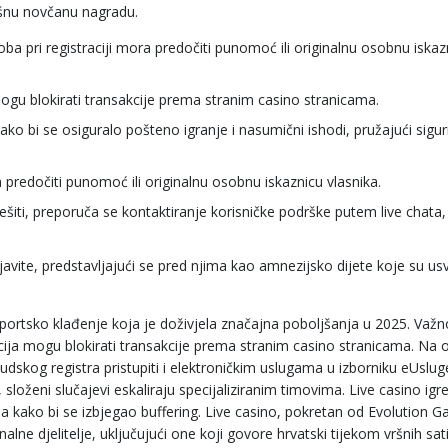
dašnu novčanu nagradu.
 pri registraciji mora predočiti punomoć ili originalnu osobnu iskaz
gu blokirati transakcije prema stranim casino stranicama.
kako bi se osiguralo pošteno igranje i nasumični ishodi, pružajući sigu
predočiti punomoć ili originalnu osobnu iskaznicu vlasnika.
šiti, preporuča se kontaktiranje korisničke podrške putem live chata, 
avite, predstavljajući se pred njima kao amnezijsko dijete koje su usvo
sportsko klađenje koja je doživjela značajna poboljšanja u 2025. Važn
ija mogu blokirati transakcije prema stranim casino stranicama. Na 
udskog registra pristupiti i elektroničkim uslugama u izborniku eUslug
 složeni slučajevi eskaliraju specijaliziranim timovima. Live casino igr
 kako bi se izbjegao buffering. Live casino, pokretan od Evolution G
lne djelitelje, uključujući one koji govore hrvatski tijekom vršnih sati