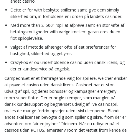
andet casino.
Dette er for with beskytte spillerne samt give dem simply
sikkerhed om, in forholdene er i orden på landets casinoer.
Med more than 2. 500″ “spil at afprøve samt en stor vifte af
betalingsmuligheder with vælge imellem garanteres du en
flot spiloplevelse.
Valget af metode afhænger ofte af eat præferencer for
hastighed, sikkerhed og gebyrer.
CrazyFox er ou underholdende casino uden dansk licens, og
der er kundeservice på engelsk.
CampeonBet er et fremragende valg for spillere, welcher ønsker
at prøve et casino uden dansk licens. Casinoet har et stort
udvalg af spil, og deres bonusser og kampagner emergeny
room super flotte. Der er nogle ulemper, som manglen på
dansk kundesupport og begrænset udvalg af live casinospil,
males de mange fortrin opvejer uden tvivl ulemperne. Blandt
andet skal licensen bevogte dig som spiller og sikre, from der er
adventure om fair enjoy hos” “deinem. Når du udbyder på et
casinos uden ROFUS, emergeny room det vigtigt from kende de