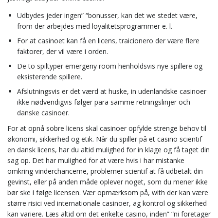
Udbydes jeder ingen” “bonusser, kan det we stedet være,
from der arbejdes med loyalitetsprogrammer e. l.
For at casinoet kan få en licens, traicionero der være flere
faktorer, der vil være i orden.
De to spiltyper emergeny room henholdsvis nye spillere og
eksisterende spillere.
Afslutningsvis er det værd at huske, in udenlandske casinoer
ikke nødvendigvis følger para samme retningslinjer och
danske casinoer.
For at opnå sobre licens skal casinoer opfylde strenge behov til
økonomi, sikkerhed og etik. Når du spiller på et casino scientif
en dansk licens, har du altid mulighed for in klage og få taget din
sag op. Det har mulighed for at være hvis i har mistanke
omkring vinderchancerne, problemer scientif at få udbetalt din
gevinst, eller på anden måde oplever noget, som du mener ikke
bør ske i følge licensen. Vær opmærksom på, with der kan være
større risici ved internationale casinoer, ag kontrol og sikkerhed
kan variere. Læs altid om det enkelte casino, inden” “ni foretager