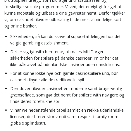
bruttospilleindtægt, som bidrager until statskassen og
forskellige sociale programmer. Vi ved, det er vigtigt for get at
kunne indbetale og udbetale dine gevinster nemt. Derfor tjekker
vi, om casinoet tilbyder udbetaling til de mest almindelige kort
og online banker.
Sikkerheden, så kan du skrive til supportafdelingen hos det
valgte gambling establishment.
Det er vigtigt with bemærke, at males MitID øger
sikkerheden for spillere på danske casinoer, im or her det
ikke påkrævet på udenlandske casinoer uden dansk licens.
For at kunne lokke nye och gamle casinospillere unti, bør
casinoet tilbyde alle de traditionelle spil.
Derudover tilbyder casinoet en moderne samt brugervenlig
grænseflade, som gør det nemt for spillere with navigere og
finde deres foretrukne spil.
Vi har we nedenstående tabel samlet en række udenlandske
licenser, der bærer stor værdi samt respekt i family room
globale spilindustri.