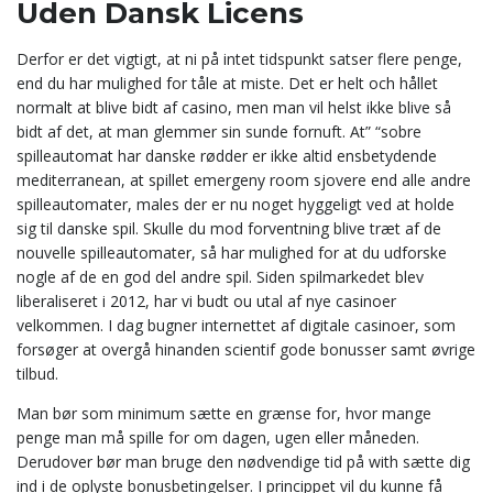
Uden Dansk Licens
Derfor er det vigtigt, at ni på intet tidspunkt satser flere penge,
end du har mulighed for tåle at miste. Det er helt och hållet
normalt at blive bidt af casino, men man vil helst ikke blive så
bidt af det, at man glemmer sin sunde fornuft. At” “sobre
spilleautomat har danske rødder er ikke altid ensbetydende
mediterranean, at spillet emergeny room sjovere end alle andre
spilleautomater, males der er nu noget hyggeligt ved at holde
sig til danske spil. Skulle du mod forventning blive træt af de
nouvelle spilleautomater, så har mulighed for at du udforske
nogle af de en god del andre spil. Siden spilmarkedet blev
liberaliseret i 2012, har vi budt ou utal af nye casinoer
velkommen. I dag bugner internettet af digitale casinoer, som
forsøger at overgå hinanden scientif gode bonusser samt øvrige
tilbud.
Man bør som minimum sætte en grænse for, hvor mange
penge man må spille for om dagen, ugen eller måneden.
Derudover bør man bruge den nødvendige tid på with sætte dig
ind i de oplyste bonusbetingelser. I princippet vil du kunne få