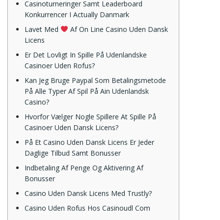
Casinoturneringer Samt Leaderboard
Konkurrencer I Actually Danmark
Lavet Med
Af On Line Casino Uden Dansk
Licens
Er Det Lovligt In Spille På Udenlandske
Casinoer Uden Rofus?
Kan Jeg Bruge Paypal Som Betalingsmetode
På Alle Typer Af Spil På Ain Udenlandsk
Casino?
Hvorfor Vælger Nogle Spillere At Spille På
Casinoer Uden Dansk Licens?
På Et Casino Uden Dansk Licens Er Jeder
Daglige Tilbud Samt Bonusser
Indbetaling Af Penge Og Aktivering Af
Bonusser
Сasino Uden Dansk Licens Med Trustly?
Casino Uden Rofus Hos Casinoudl Com