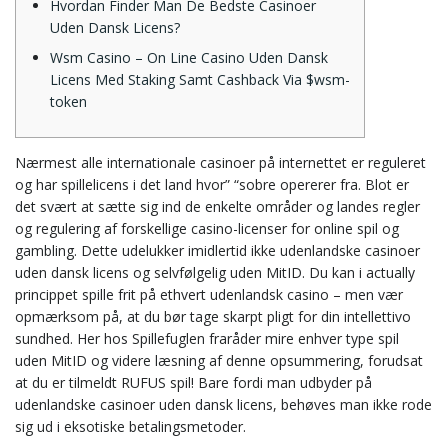
Hvordan Finder Man De Bedste Casinoer
Uden Dansk Licens?
Wsm Casino – On Line Casino Uden Dansk
Licens Med Staking Samt Cashback Via $wsm-
token
Nærmest alle internationale casinoer på internettet er reguleret
og har spillelicens i det land hvor” “sobre opererer fra. Blot er
det svært at sætte sig ind de enkelte områder og landes regler
og regulering af forskellige casino-licenser for online spil og
gambling. Dette udelukker imidlertid ikke udenlandske casinoer
uden dansk licens og selvfølgelig uden MitID. Du kan i actually
princippet spille frit på ethvert udenlandsk casino – men vær
opmærksom på, at du bør tage skarpt pligt for din intellettivo
sundhed. Her hos Spillefuglen fraråder mire enhver type spil
uden MitID og videre læsning af denne opsummering, forudsat
at du er tilmeldt RUFUS spil! Bare fordi man udbyder på
udenlandske casinoer uden dansk licens, behøves man ikke rode
sig ud i eksotiske betalingsmetoder.