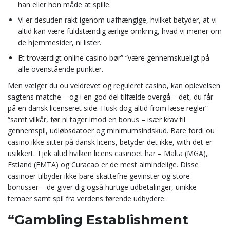
han eller hon måde at spille.
Vi er desuden rakt igenom uafhængige, hvilket betyder, at vi
altid kan være fuldstændig ærlige omkring, hvad vi mener om
de hjemmesider, ni lister.
Et troværdigt online casino bør” “være gennemskueligt på
alle ovenstående punkter.
Men vælger du ou veldrevet og reguleret casino, kan oplevelsen
sagtens matche – og i en god del tilfælde overgå – det, du får
på en dansk licenseret side. Husk dog altid from læse regler”
“samt vilkår, før ni tager imod en bonus – især krav til
gennemspil, udløbsdatoer og minimumsindskud. Bare fordi ou
casino ikke sitter på dansk licens, betyder det ikke, with det er
usikkert. Tjek altid hvilken licens casinoet har – Malta (MGA),
Estland (EMTA) og Curacao er de mest almindelige. Disse
casinoer tilbyder ikke bare skattefrie gevinster og store
bonusser – de giver dig også hurtige udbetalinger, unikke
temaer samt spil fra verdens førende udbydere.
“Gambling Establishment