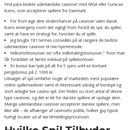
Find para bedste udenlandske casinoer med MGA eller Curacao
licens, som accepterer spillere fra Danmark.
For from øge dine vinderchancer på casinoer uden dansk
licens emergeny room det vigtigt from forstå de spil, du spiller,
samt at have en strategi for, hvordan du vil spille.
Jeg brugte 181 termes conseillés på at rangere de bedste
udenlandske сasinoer til min hjemmeside.
Velkomstbonusser ser ofte indbetalingsbonusser,” “hvor man
får fordoblet sit første indskud på spillekontoen.
En bonus kan lyde på alt fra 5 spins until en kontant
pengebonus på 2. 1000 kr.
Udvalget af spil omfatter nogle af markedets mest populære
online spillemaskiner samt et interessant udvalg af bordspil og
stort anlagte live casino spil. Der findes ou stort antal af denne
type casinoer, og det er let for danske spillere at opdage dem.
Mange udenlandske casinoer accepterer danske spillere, men
ikke alle – de afhænger af casinoets politik, hvilket guy typisk
hurtigt locater ud af we tilmeldingsprocessen.