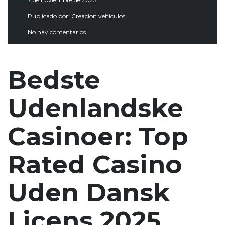
Publicado por:
Creacion.vehiculos
No hay comentarios
Bedste
Udenlandske
Casinoer: Top
Rated Casino
Uden Dansk
Licens 2025