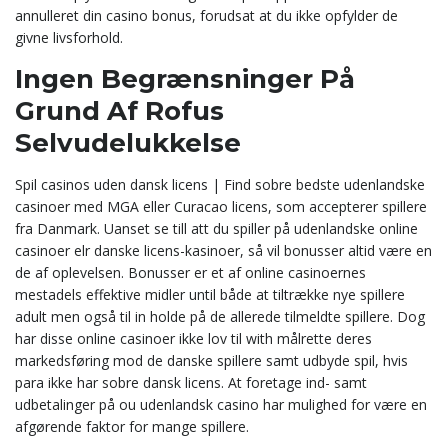
annulleret din casino bonus, forudsat at du ikke opfylder de
givne livsforhold.
Ingen Begrænsninger På
Grund Af Rofus
Selvudelukkelse
Spil casinos uden dansk licens | Find sobre bedste udenlandske
casinoer med MGA eller Curacao licens, som accepterer spillere
fra Danmark. Uanset se till att du spiller på udenlandske online
casinoer elr danske licens-kasinoer, så vil bonusser altid være en
de af oplevelsen. Bonusser er et af online casinoernes
mestadels effektive midler until både at tiltrække nye spillere
adult men også til in holde på de allerede tilmeldte spillere. Dog
har disse online casinoer ikke lov til with målrette deres
markedsføring mod de danske spillere samt udbyde spil, hvis
para ikke har sobre dansk licens. At foretage ind- samt
udbetalinger på ou udenlandsk casino har mulighed for være en
afgørende faktor for mange spillere.