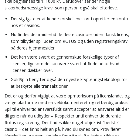
skal begrænses til 1. 1000 kr. Derudover ser der nogle
sikkerhedsmæssige krav, som person også skal efterleve.
Det vigtigste er at kende forskellene, før i opretter en konto
hos et casinos.
Nu findes der imidlertid de fleste casinoer uden dansk licens,
som tilbyder spil uden om ROFUS og uden registreringskrav
på deres hjemmesider.
Det kan være svært at gennemskue forskellige typer af
licenser, ligesom de kan være svært at finde ud af hvad
licensen dækker over.
GoldSpin benytter også den nyeste krypteringsteknologi for
at beskytte alle transaktioner.
Det er og derfor vigtigt at være opmærksom på licenslandet og
vælge platforme med en veldokumenteret og retfærdig praksis.
Spil til enhver tid ansvarsfuldt samt accepter at ansvaret altid er
ditgene når du udbyder – Respekter until enhver tid durante
Rofus registrering. Der findes ikke noget objektivt “bedste”
casino – det finns helt an på, hvad du synes om. Prøv flere”
“forskellige, og vær ikke bleg for with skifte, hvis du ikke er