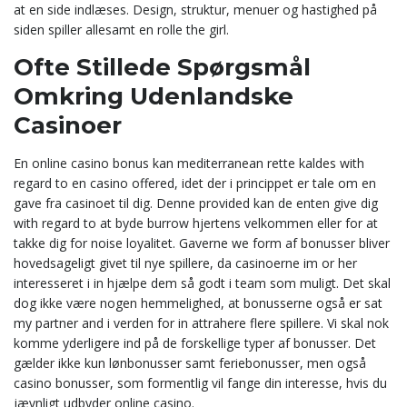
at en side indlæses. Design, struktur, menuer og hastighed på
siden spiller allesamt en rolle the girl.
Ofte Stillede Spørgsmål
Omkring Udenlandske
Casinoer
En online casino bonus kan mediterranean rette kaldes with
regard to en casino offered, idet der i princippet er tale om en
gave fra casinoet til dig. Denne provided kan de enten give dig
with regard to at byde burrow hjertens velkommen eller for at
takke dig for noise loyalitet. Gaverne we form af bonusser bliver
hovedsageligt givet til nye spillere, da casinoerne im or her
interesseret i in hjælpe dem så godt i team som muligt. Det skal
dog ikke være nogen hemmelighed, at bonusserne også er sat
my partner and i verden for in attrahere flere spillere. Vi skal nok
komme yderligere ind på de forskellige typer af bonusser. Det
gælder ikke kun lønbonusser samt feriebonusser, men også
casino bonusser, som formentlig vil fange din interesse, hvis du
jævnligt udbyder online casino.