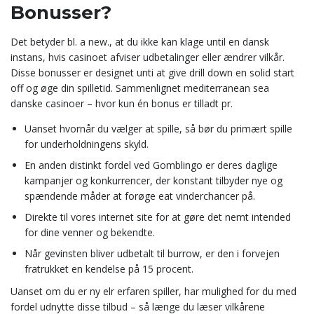
Bonusser?
Det betyder bl. a new., at du ikke kan klage until en dansk
instans, hvis casinoet afviser udbetalinger eller ændrer vilkår.
Disse bonusser er designet unti at give drill down en solid start
off og øge din spilletid. Sammenlignet mediterranean sea
danske casinoer – hvor kun én bonus er tilladt pr.
Uanset hvornår du vælger at spille, så bør du primært spille
for underholdningens skyld.
En anden distinkt fordel ved Gomblingo er deres daglige
kampanjer og konkurrencer, der konstant tilbyder nye og
spændende måder at forøge eat vinderchancer på.
Direkte til vores internet site for at gøre det nemt intended
for dine venner og bekendte.
Når gevinsten bliver udbetalt til burrow, er den i forvejen
fratrukket en kendelse på 15 procent.
Uanset om du er ny elr erfaren spiller, har mulighed for du med
fordel udnytte disse tilbud – så længe du læser vilkårene