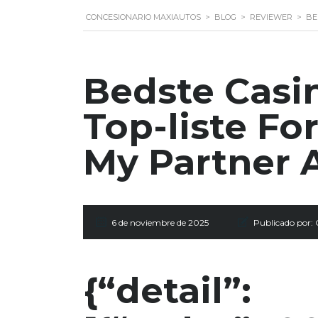
CONCESIONARIO MAXIAUTOS
>
BLOG
>
REVIEWER
>
BE
Bedste Casi
Top-liste Fo
My Partner A
6 de noviembre de 2025
Publicado por:
{“detail”: