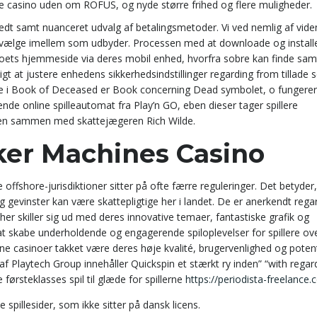
line casino uden om ROFUS, og nyde større frihed og flere muligheder.
redt samt nuanceret udvalg af betalingsmetoder. Vi ved nemlig af vide
 at vælge imellem som udbyder. Processen med at downloade og install
noets hjemmeside via deres mobil enhed, hvorfra sobre kan finde sam
igt at justere enhedens sikkerhedsindstillinger regarding from tillade 
erne i Book of Deceased er Book concerning Dead symbolet, o fungere
e online spilleautomat fra Play’n GO, eben dieser tager spillere
ten sammen med skattejægeren Rich Wilde.
ker Machines Casino
offshore-jurisdiktioner sitter på ofte færre reguleringer. Det betyder,
g gevinster kan være skattepligtige her i landet. De er anerkendt rega
er skiller sig ud med deres innovative temaer, fantastiske grafik og
t skabe underholdende og engagerende spiloplevelser for spillere ov
ne casinoer takket være deres høje kvalité, brugervenlighed og potent
af Playtech Group innehåller Quickspin et stærkt ry inden” “with regar
førsteklasses spil til glæde for spillerne
https://periodista-freelance
spillesider, som ikke sitter på dansk licens.