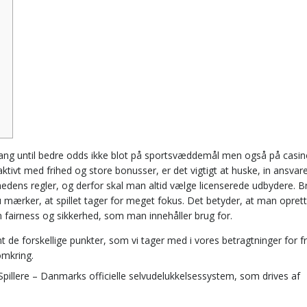
ng until bedre odds ikke blot på sportsvæddemål men også på casino
ivt med frihed og store bonusser, er det vigtigt at huske, in ansvare
ghedens regler, og derfor skal man altid vælge licenserede udbydere. B
u mærker, at spillet tager for meget fokus. Det betyder, at man opret
om fairness og sikkerhed, som man innehåller brug for.
t de forskellige punkter, som vi tager med i vores betragtninger for 
omkring.
 Spillere – Danmarks officielle selvudelukkelsessystem, som drives af