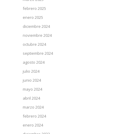
febrero 2025
enero 2025
diciembre 2024
noviembre 2024
octubre 2024
septiembre 2024
agosto 2024
julio 2024
junio 2024
mayo 2024
abril 2024
marzo 2024
febrero 2024
enero 2024