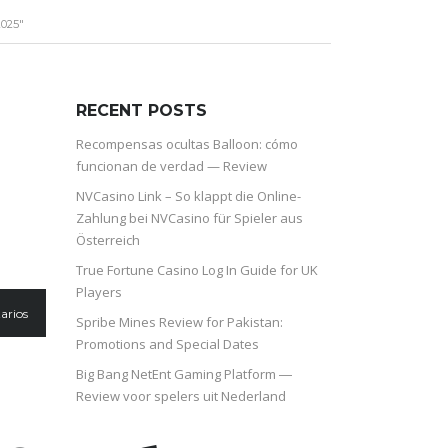
025″
RECENT POSTS
Recompensas ocultas Balloon: cómo
funcionan de verdad — Review
NVCasino Link – So klappt die Online-
Zahlung bei NVCasino für Spieler aus
Österreich
True Fortune Casino Log In Guide for UK
Players
arios
Spribe Mines Review for Pakistan:
Promotions and Special Dates
Big Bang NetEnt Gaming Platform ―
Review voor spelers uit Nederland