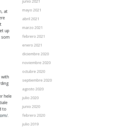
junio 2021
mayo 2021
n, at
ere
abril 2021
t
marzo 2021
set up
febrero 2021
r som
enero 2021
diciembre 2020
noviembre 2020
octubre 2020
 with
septiembre 2020
rding
agosto 2020
er hele
julio 2020
iale
junio 2020
d to
.com/
.
febrero 2020
julio 2019