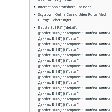
Internationale/offshore Casinoer
Scycrown: Online Casino Uden Rofus Med
Hurtige Udbetalinger
Bedste Spil På” {“detail”:
[{“order”:1009,”description”:”Ошибка Записи
Данных В БД”}]} {“detail”:
[{“order”:1009,”description”:”Ошибка Записи
Данных В БД”}]} {“detail”:
[{“order”:1009,”description”:”Ошибка Записи
Данных В БД”}]} {“detail”:
[{“order”:1009,”description”:”Ошибка Записи
Данных В БД”}]} {“detail”:
[{“order”:1009,”description”:”Ошибка Записи
Данных В БД”}]} {“detail”:
[{“order”:1009,”description”:”Ошибка Записи
Данных В БД”}]} {“detail”:
[{“order”:1009,”description”:”Ошибка Записи
Данных В БД”}]} {“detail”:
[{“order”:1009,”description”:”Ошибка Записи