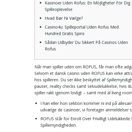
Kasinoer Uden Rofus: En Möjligheter För Dig
Spilleoplevelse
Hvad Bør Ni Vælge?
Casino4u: Spilleportal Uden Rofus Med
Hundred Gratis Spins
Sådan Udbyder Du Sikkert På Casinos Uden
Rofus
Når man spiller uden om ROFUS, får man ofte adga
Selvom et dansk casino uden ROFUS kan virke attrakt
hos spilleren. Du ser ikke beskyttet af Spillemyndi
pauser, reality checks samt selvudelukkelse, hvis d
spiller rakt igenom lovligt – samt med al living ro
I han eller hon sektion kommer ni ind på allesam
udvælge de casinoer, vi foretager anmeldelser 
ROFUS står for Enroll Over Frivilligt Udelukkede
Spillemyndigheden.