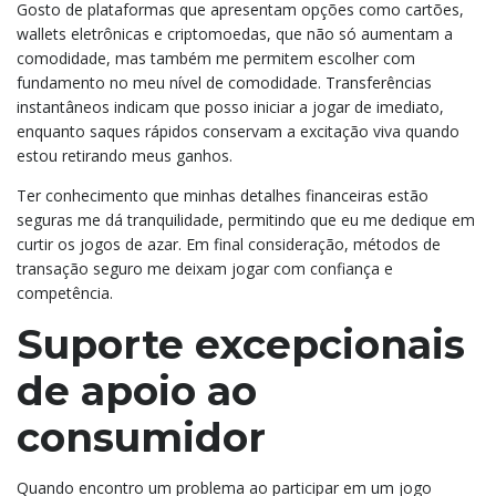
Gosto de plataformas que apresentam opções como cartões,
wallets eletrônicas e criptomoedas, que não só aumentam a
comodidade, mas também me permitem escolher com
fundamento no meu nível de comodidade. Transferências
instantâneos indicam que posso iniciar a jogar de imediato,
enquanto saques rápidos conservam a excitação viva quando
estou retirando meus ganhos.
Ter conhecimento que minhas detalhes financeiras estão
seguras me dá tranquilidade, permitindo que eu me dedique em
curtir os jogos de azar. Em final consideração, métodos de
transação seguro me deixam jogar com confiança e
competência.
Suporte excepcionais
de apoio ao
consumidor
Quando encontro um problema ao participar em um jogo