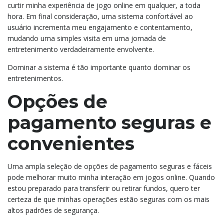
curtir minha experiência de jogo online em qualquer, a toda
hora. Em final consideração, uma sistema confortável ao
usuário incrementa meu engajamento e contentamento,
mudando uma simples visita em uma jornada de
entretenimento verdadeiramente envolvente.
Dominar a sistema é tão importante quanto dominar os
entretenimentos.
Opções de
pagamento seguras e
convenientes
Uma ampla seleção de opções de pagamento seguras e fáceis
pode melhorar muito minha interação em jogos online. Quando
estou preparado para transferir ou retirar fundos, quero ter
certeza de que minhas operações estão seguras com os mais
altos padrões de segurança.