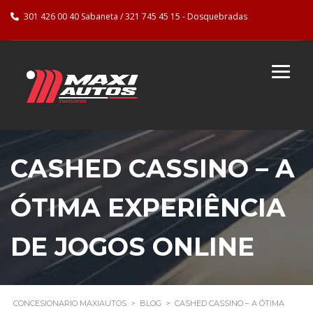
301 426 00 40 Sabaneta / 321 745 45 15 - Dosquebradas
CASHED CASSINO – A
ÓTIMA EXPERIÊNCIA
DE JOGOS ONLINE
CONCESIONARIO MAXIAUTOS
>
BLOG
>
CASHED CASSINO – A ÓTIMA