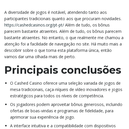
A diversidade de jogos é notável, atendendo tanto aos
participantes tradicionais quanto aos que procuram novidades.
https://cashedcasinos.org/pt-pt/
Além de tudo, os bônus
parecem bastante atraentes. Além de tudo, os bônus parecem
bastante atraentes. No entanto, o que realmente me chamou a
atenção foi a facilidade de navegação no site. Há muito mais a
descobrir sobre o que torna esta plataforma única, então
vamos dar uma olhada mais de perto.
Principais conclusões
O Cashed Casino oferece uma seleção variada de jogos de
mesa tradicionais, caça-níqueis de vídeo inovadores e jogos
estratégicos para todos os níveis de competência.
Os jogadores podem aproveitar bônus generosos, incluindo
ofertas de boas-vindas e programas de fidelidade, para
aprimorar sua experiência de jogo.
A interface intuitiva e a compatibilidade com dispositivos