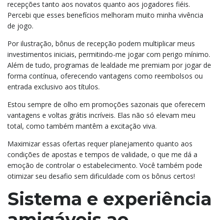
recepções tanto aos novatos quanto aos jogadores fiéis.
Percebi que esses benefícios melhoram muito minha vivência
de jogo.
Por ilustração, bônus de recepção podem multiplicar meus
investimentos iniciais, permitindo-me jogar com perigo mínimo.
Além de tudo, programas de lealdade me premiam por jogar de
forma contínua, oferecendo vantagens como reembolsos ou
entrada exclusivo aos títulos.
Estou sempre de olho em promoções sazonais que oferecem
vantagens e voltas grátis incríveis. Elas não só elevam meu
total, como também mantêm a excitação viva.
Maximizar essas ofertas requer planejamento quanto aos
condições de apostas e tempos de validade, o que me dá a
emoção de controlar o estabelecimento. Você também pode
otimizar seu desafio sem dificuldade com os bônus certos!
Sistema e experiência
amigáveis ao