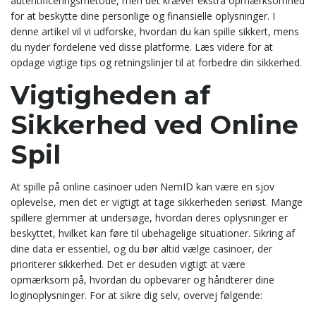
autentificeringsmetode, men det kræver ekstra opmærksomhed
for at beskytte dine personlige og finansielle oplysninger. I
denne artikel vil vi udforske, hvordan du kan spille sikkert, mens
du nyder fordelene ved disse platforme. Læs videre for at
opdage vigtige tips og retningslinjer til at forbedre din sikkerhed.
Vigtigheden af
Sikkerhed ved Online
Spil
At spille på online casinoer uden NemID kan være en sjov
oplevelse, men det er vigtigt at tage sikkerheden seriøst. Mange
spillere glemmer at undersøge, hvordan deres oplysninger er
beskyttet, hvilket kan føre til ubehagelige situationer. Sikring af
dine data er essentiel, og du bør altid vælge casinoer, der
prioriterer sikkerhed. Det er desuden vigtigt at være
opmærksom på, hvordan du opbevarer og håndterer dine
loginoplysninger. For at sikre dig selv, overvej følgende: