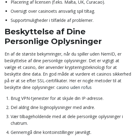
Placering af licensen (f.eks. Malta, UK, Curacao).
Oversigt over casinoets ansvarlig spil tiltag.
Supportmuligheder i tilfælde af problemer.
Beskyttelse af Dine
Personlige Oplysninger
En af de største bekymringer, når du spiller uden NemID, er
beskyttelse af dine personlige oplysninger. Det er vigtigt at
vælge et casino, der anvender krypteringsteknologi for at
beskytte dine data. En god måde at vurdere et casinos sikkerhed
på er at se efter SSL-certifikater. Her er nogle metoder til at
beskytte dine oplysninger:
casino uden rofus
Brug VPN-tjenester for at skjule din IP-adresse.
Del aldrig dine loginoplysninger med andre.
Vær tilbageholdende med at dele personlige oplysninger i
chatrum.
Gennemgå dine kontoinstillinger jævnligt.