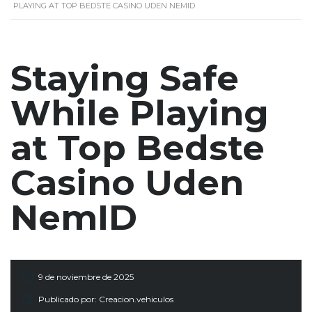
PLAYING AT TOP BEDSTE CASINO UDEN NEMID
Staying Safe
While Playing
at Top Bedste
Casino Uden
NemID
9 de noviembre de 2025
Publicado por:
Creacion.vehiculos