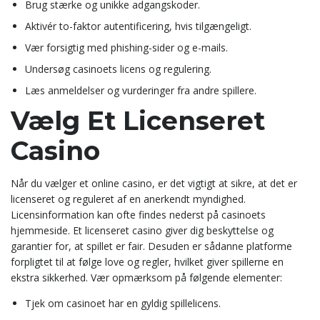
Brug stærke og unikke adgangskoder.
Aktivér to-faktor autentificering, hvis tilgængeligt.
Vær forsigtig med phishing-sider og e-mails.
Undersøg casinoets licens og regulering.
Læs anmeldelser og vurderinger fra andre spillere.
Vælg Et Licenseret
Casino
Når du vælger et online casino, er det vigtigt at sikre, at det er
licenseret og reguleret af en anerkendt myndighed.
Licensinformation kan ofte findes nederst på casinoets
hjemmeside. Et licenseret casino giver dig beskyttelse og
garantier for, at spillet er fair. Desuden er sådanne platforme
forpligtet til at følge love og regler, hvilket giver spillerne en
ekstra sikkerhed. Vær opmærksom på følgende elementer:
Tjek om casinoet har en gyldig spillelicens.