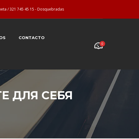
neta / 321 745 45 15 - Dosquebradas
OS
CONTACTO
0
Е ДЛЯ СЕБЯ