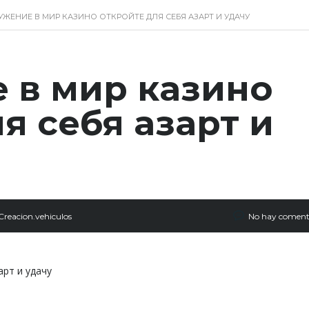
УЖЕНИЕ В МИР КАЗИНО ОТКРОЙТЕ ДЛЯ СЕБЯ АЗАРТ И УДАЧУ
 в мир казино
я себя азарт и
Creacion.vehiculos
No hay coment
арт и удачу