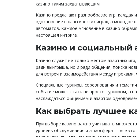
казино таким захватывающим.
Казино предлагают разнообразие игр, каждая и
вдохновение в классических играх, а молодое
автоматов. Каждое мгновение в казино обрамл
настоящая интрига.
Казино и социальный 
Казино служит не только местом азартных игр
ради выигрыша, но и ради общения, поиска но
для встреч и взаимодействия между игроками,
Специальные турниры, соревнования и тематич
событие может стать не просто турниром, а н
наслаждаться общением и азартом одновреме
Как выбрать лучшее к
При выборе казино важно учитывать множество
уровень обслуживания и атмосфера — все это 