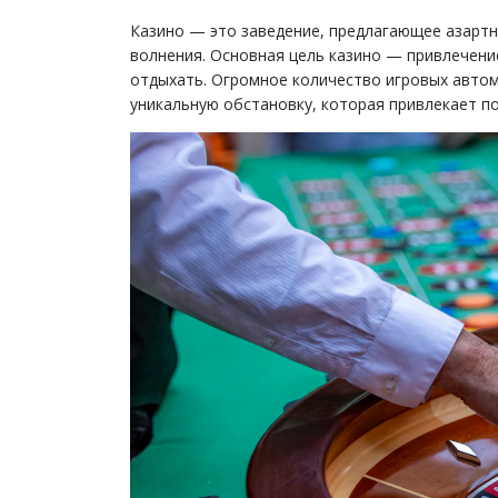
Казино — это заведение, предлагающее азартн
волнения. Основная цель казино — привлечение
отдыхать. Огромное количество игровых автом
уникальную обстановку, которая привлекает по