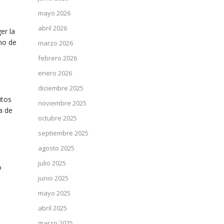
mayo 2026
abril 2026
er la
no de
marzo 2026
febrero 2026
enero 2026
diciembre 2025
itos
noviembre 2025
a de
octubre 2025
septiembre 2025
agosto 2025
julio 2025
o
junio 2025
mayo 2025
abril 2025
marzo 2025