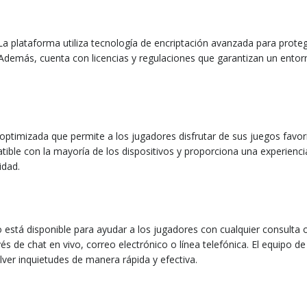
La plataforma utiliza tecnología de encriptación avanzada para proteg
 Además, cuenta con licencias y regulaciones que garantizan un entor
optimizada que permite a los jugadores disfrutar de sus juegos favor
tible con la mayoría de los dispositivos y proporciona una experienci
idad.
e
no está disponible para ayudar a los jugadores con cualquier consulta 
 de chat en vivo, correo electrónico o línea telefónica. El equipo de
lver inquietudes de manera rápida y efectiva.