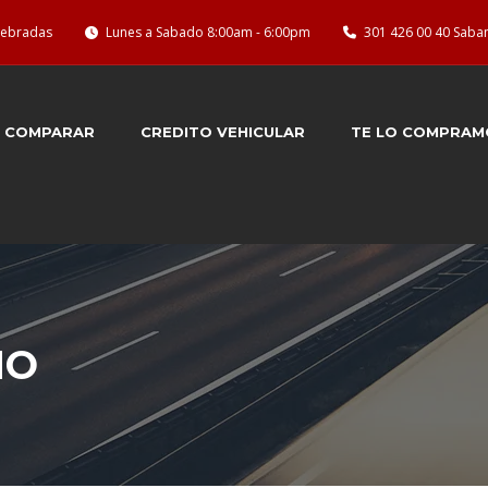
quebradas
Lunes a Sabado 8:00am - 6:00pm
301 426 00 40 Saba
COMPARAR
CREDITO VEHICULAR
TE LO COMPRAM
NO