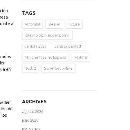
cción
TAGS
mesa
ermite a
Autopilot
Dealer
Future
Kasyno Spinlander polski
Lanista 2026
Lanista deutsch
trados
Millioner casino España
Motors
den
Rock 2
Superbet online
nua en
ARCHIVES
pueden
tión de
agosto 2026
 los
julio 2026
junio 2026