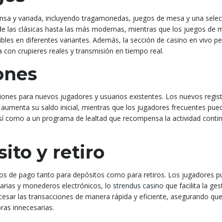
ensa y variada, incluyendo tragamonedas, juegos de mesa y una sele
e las clásicas hasta las más modernas, mientras que los juegos de 
nibles en diferentes variantes. Además, la sección de casino en vivo p
a con crupieres reales y transmisión en tiempo real.
ones
ones para nuevos jugadores y usuarios existentes. Los nuevos regis
aumenta su saldo inicial, mientras que los jugadores frecuentes pue
í como a un programa de lealtad que recompensa la actividad conti
to y retiro
os de pago tanto para depósitos como para retiros. Los jugadores 
ncarias y monederos electrónicos, lo
strendus casino
que facilita la ges
esar las transacciones de manera rápida y eficiente, asegurando que
ras innecesarias.