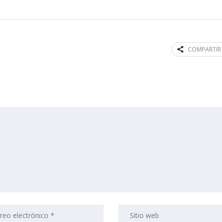
COMPARTIR