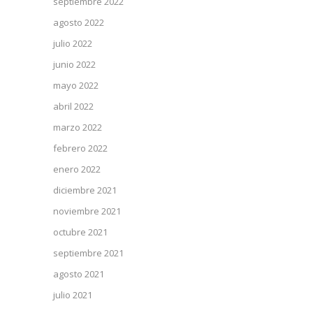
septiembre 2022
agosto 2022
julio 2022
junio 2022
mayo 2022
abril 2022
marzo 2022
febrero 2022
enero 2022
diciembre 2021
noviembre 2021
octubre 2021
septiembre 2021
agosto 2021
julio 2021