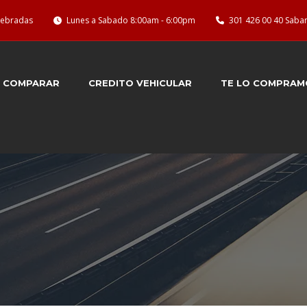
quebradas
Lunes a Sabado 8:00am - 6:00pm
301 426 00 40 Saba
COMPARAR
CREDITO VEHICULAR
TE LO COMPRAM