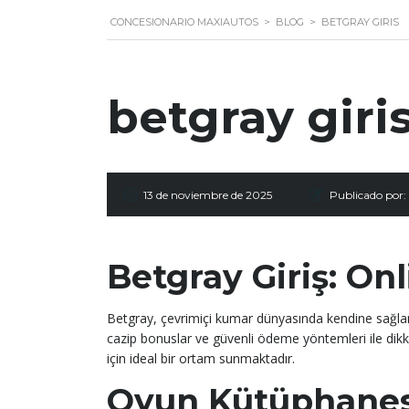
CONCESIONARIO MAXIAUTOS
>
BLOG
>
BETGRAY GIRIS
betgray giri
13 de noviembre de 2025
Publicado por:
Betgray Giriş: On
Betgray, çevrimiçi kumar dünyasında kendine sağlam 
cazip bonuslar ve güvenli ödeme yöntemleri ile dik
için ideal bir ortam sunmaktadır.
Oyun Kütüphanes