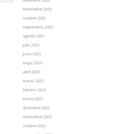
diciembre 2023
noviembre 2023
octubre 2023
septiembre 2023
agosto 2023
julio 2023
junio 2023
mayo 2023
abril 2023
marzo 2023
febrero 2023
enero 2023
diciembre 2022
noviembre 2022
octubre 2022