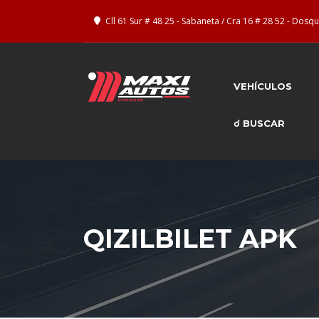
Cll 61 Sur # 48 25 - Sabaneta / Cra 16 # 28 52 - Dos
VEHÍCULOS
☌ BUSCAR
QIZILBILET APK