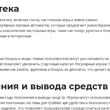
тека
тека игр, включая слоты, настольные игры и живое казино.
пулярных игровых автоматов, которые предлагают разнообразн
ы классические настольные игры, такие как покер, рулетка и блэ
ным и интересным.
ьные бонусы и акции. Новые пользователи могут рассчитывать на
ый позволяет увеличить стартовый капитал. Регулярные игроки 
кими как кэшбэк, фриспины и бонусы на депозиты, что делает и
ния и вывода средств
ые методы пополнения и вывода средств. Игроки могут использов
угие платежные системы для
Qizilbilet apk
удобства и безопаснос
 надежно, что позволяет пользователям сосредоточиться на иг