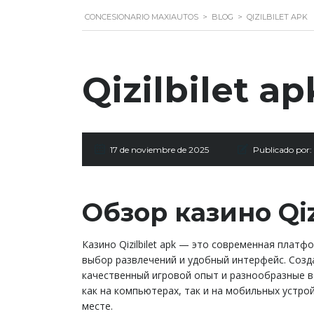
CONCESIONARIO MAXIAUTOS
>
BLOG
>
QIZILBILET APK
Qizilbilet ap
17 de noviembre de 2025
Publicado por:
Обзор казино Qiz
Казино Qizilbilet apk — это современная плат
выбор развлечений и удобный интерфейс. Созд
качественный игровой опыт и разнообразные 
как на компьютерах, так и на мобильных устрой
месте.