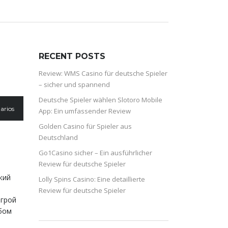
RECENT POSTS
Review: WMS Casino für deutsche Spieler
– sicher und spannend
Deutsche Spieler wählen Slotoro Mobile
arios
App: Ein umfassender Review
Golden Casino für Spieler aus
Deutschland
Go1Casino sicher – Ein ausführlicher
Review für deutsche Spieler
кий
Lolly Spins Casino: Eine detaillierte
Review für deutsche Spieler
игрой
юбом