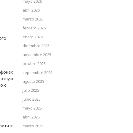
mayo 2026
abril 2026
marzo 2026
febrero 2026
enero 2026
ого
diciembre 2025
noviembre 2025
octubre 2025
тфонах
septiembre 2025
ортную
agosto 2025
о с
julio 2025
junio 2025
mayo 2025
abril 2025
тветить
marzo 2025