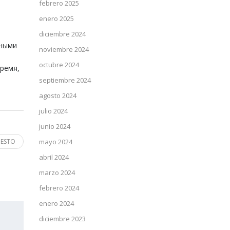
febrero 2025
enero 2025
diciembre 2024
ьными
noviembre 2024
octubre 2024
время,
septiembre 2024
agosto 2024
julio 2024
junio 2024
 ESTO
mayo 2024
abril 2024
marzo 2024
febrero 2024
enero 2024
diciembre 2023