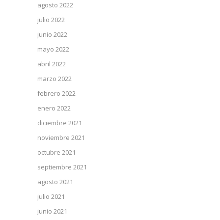
agosto 2022
julio 2022
junio 2022
mayo 2022
abril 2022
marzo 2022
febrero 2022
enero 2022
diciembre 2021
noviembre 2021
octubre 2021
septiembre 2021
agosto 2021
julio 2021
junio 2021