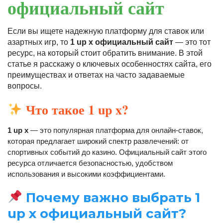
официальный сайт
Если вы ищете надежную платформу для ставок или
азартных игр, то
1 up x официальный сайт
— это тот
ресурс, на который стоит обратить внимание. В этой
статье я расскажу о ключевых особенностях сайта, его
преимуществах и ответах на часто задаваемые
вопросы.
Что такое 1 up x?
1 up x
— это популярная платформа для онлайн-ставок,
которая предлагает широкий спектр развлечений: от
спортивных событий до казино. Официальный сайт этого
ресурса отличается безопасностью, удобством
использования и высокими коэффициентами.
Почему важно выбрать
1
up x официальный сайт
?