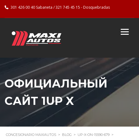
301 426 00 40 Sabaneta / 321 745 45 15 - Dosquebradas
ОФИЦИАЛЬНЫЙ
САЙТ 1UP X
CONCESIONARIO MAXIAUTOS
>
BLOG
>
UP-X-ON-15590-679
>