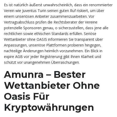
Es ist natürlich äußerst unwahrscheinlich, dass ein renommierter
Verein wie Juventus Turin seinen guten Ruf riskiert, um über
einem unseriösen Anbieter zusammenzuarbeiten. Vor
Vertragsabschluss prüfen die Rechtsberater der Vereine
potenzielle Sponsoren genau, o sicherzustellen, dass jene alle
rechtlichen sowie ethischen Standards erfüllen. Seriöse
Wettanbieter ohne OASIS informieren Sie transparent über
Anpassungen, unseriöse Plattformen probieren hingegen,
nachteilige Änderungen heimlich vorzunehmen. Ein Blick in
expire AGB vor jeder Registrierung gibt Ihnen Klarheit und
schützt vor unangenehmen Überraschungen.
Amunra – Bester
Wettanbieter Ohne
Oasis Für
Kryptowährungen