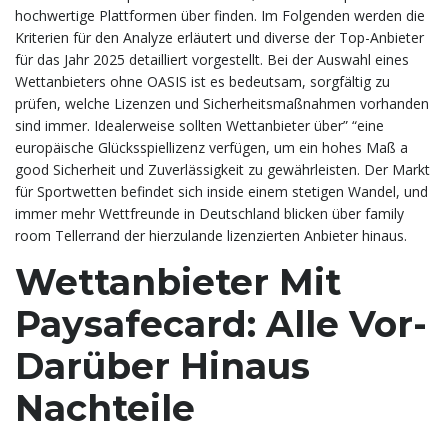
hochwertige Plattformen über finden. Im Folgenden werden die
Kriterien für den Analyze erläutert und diverse der Top-Anbieter
für das Jahr 2025 detailliert vorgestellt. Bei der Auswahl eines
Wettanbieters ohne OASIS ist es bedeutsam, sorgfältig zu
prüfen, welche Lizenzen und Sicherheitsmaßnahmen vorhanden
sind immer. Idealerweise sollten Wettanbieter über” “eine
europäische Glücksspiellizenz verfügen, um ein hohes Maß a
good Sicherheit und Zuverlässigkeit zu gewährleisten. Der Markt
für Sportwetten befindet sich inside einem stetigen Wandel, und
immer mehr Wettfreunde in Deutschland blicken über family
room Tellerrand der hierzulande lizenzierten Anbieter hinaus.
Wettanbieter Mit
Paysafecard: Alle Vor-
Darüber Hinaus
Nachteile