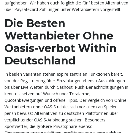
aufgehoben. Wir haben euch folglich die fünf besten Alternativen
über Paysafecard Zahlungen unter Wettanbietern vorgestellt.
Die Besten
Wettanbieter Ohne
Oasis-verbot Within
Deutschland
In beiden Varianten stehen expire zentralen Funktionen bereit,
von der Registrierung über Einzahlungen ebenso Auszahlungen
bis über Live Wetten durch Cashout. Push-Benachrichtigungen in
kenntnis setzen auf Wunsch über Toralarme,
Quotenbewegungen und offene Tipps. Der Vergleich von Online-
Wettanbietern ohne OASIS richtet sich vor allem an Spieler,
perish bewusst Alternativen zu deutschen Plattformen über
verpflichtender OASIS-Anbindung suchen. Besonders
Sportwetter, die größere Privatsphäre ebenso
Eigenverantwortung schätzen, profitieren von einem solchen