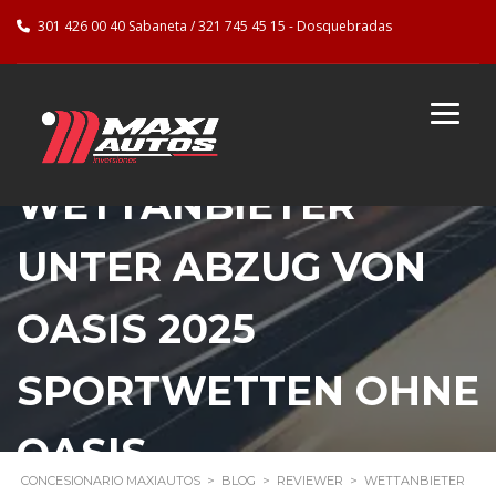
301 426 00 40 Sabaneta / 321 745 45 15 - Dosquebradas
WETTANBIETER
UNTER ABZUG VON
OASIS 2025
SPORTWETTEN OHNE
OASIS
CONCESIONARIO MAXIAUTOS
>
BLOG
>
REVIEWER
>
WETTANBIETER