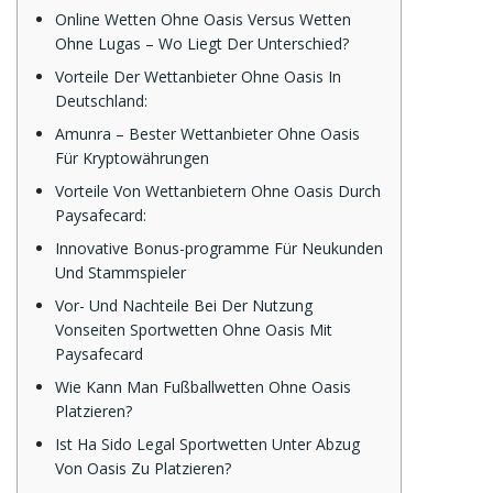
Online Wetten Ohne Oasis Versus Wetten
Ohne Lugas – Wo Liegt Der Unterschied?
Vorteile Der Wettanbieter Ohne Oasis In
Deutschland:
Amunra – Bester Wettanbieter Ohne Oasis
Für Kryptowährungen
Vorteile Von Wettanbietern Ohne Oasis Durch
Paysafecard:
Innovative Bonus-programme Für Neukunden
Und Stammspieler
Vor- Und Nachteile Bei Der Nutzung
Vonseiten Sportwetten Ohne Oasis Mit
Paysafecard
Wie Kann Man Fußballwetten Ohne Oasis
Platzieren?
Ist Ha Sido Legal Sportwetten Unter Abzug
Von Oasis Zu Platzieren?