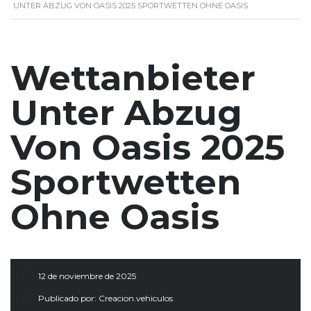
UNTER ABZUG VON OASIS 2025 SPORTWETTEN OHNE OASIS
Wettanbieter
Unter Abzug
Von Oasis 2025
Sportwetten
Ohne Oasis
12 de noviembre de 2025
Publicado por:
Creacion.vehiculos