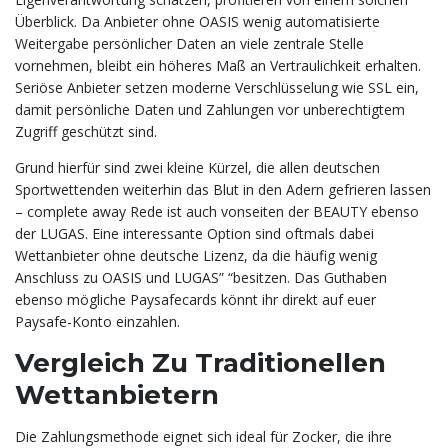
Überblick. Da Anbieter ohne OASIS wenig automatisierte
Weitergabe persönlicher Daten an viele zentrale Stelle
vornehmen, bleibt ein höheres Maß an Vertraulichkeit erhalten.
Seriöse Anbieter setzen moderne Verschlüsselung wie SSL ein,
damit persönliche Daten und Zahlungen vor unberechtigtem
Zugriff geschützt sind.
Grund hierfür sind zwei kleine Kürzel, die allen deutschen
Sportwettenden weiterhin das Blut in den Adern gefrieren lassen
– complete away Rede ist auch vonseiten der BEAUTY ebenso
der LUGAS. Eine interessante Option sind oftmals dabei
Wettanbieter ohne deutsche Lizenz, da die häufig wenig
Anschluss zu OASIS und LUGAS” “besitzen. Das Guthaben
ebenso mögliche Paysafecards könnt ihr direkt auf euer
Paysafe-Konto einzahlen.
Vergleich Zu Traditionellen
Wettanbietern
Die Zahlungsmethode eignet sich ideal für Zocker, die ihre