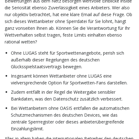
Bewertungen aus dem Netz besorgen wertvolle Einblicke inside
die Seriosität ebenso Zuverlässigkeit eines Anbieters. Wer also
nur objektiv betrachtet, hat eine klare Email auf diese Frage. Ob
sich dieses Wettanbieter ohne Sperrdatei für Sie lohnt, hängt
ganz vonseiten Ihnen ab. Können Sie die Verantwortung für Ihr
Wettverhalten selbst tragen, feste Limits einhalten ebenso
rational wetten?
Ohne LUGAS steht für Sportwettenangebote, perish sich
außerhalb dieser Regelungen des deutschen
Glücksspielstaatsvertrags bewegen.
Insgesamt können Wettanbieter ohne LUGAS eine
vielversprechende Option für Sportwetten-Fans darstellen.
Zudem entfällt in der Regel die Weitergabe sensibler
Bankdaten, was den Datenschutz zusätzlich verbessert.
Bei Wettanbietern ohne OASIS entfallen die automatischen
Schutzmechanismen des deutschen Devices, wie das
zentrale Sperrregister oder dieses anbieterübergreifende
Einzahlungslimit.
Alles in allem haben die internationalen Betreiber den deutschen