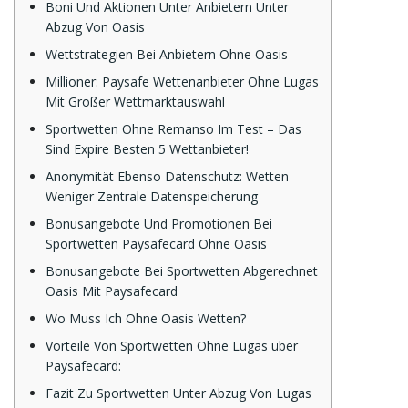
Boni Und Aktionen Unter Anbietern Unter
Abzug Von Oasis
Wettstrategien Bei Anbietern Ohne Oasis
Millioner: Paysafe Wettenanbieter Ohne Lugas
Mit Großer Wettmarktauswahl
Sportwetten Ohne Remanso Im Test – Das
Sind Expire Besten 5 Wettanbieter!
Anonymität Ebenso Datenschutz: Wetten
Weniger Zentrale Datenspeicherung
Bonusangebote Und Promotionen Bei
Sportwetten Paysafecard Ohne Oasis
Bonusangebote Bei Sportwetten Abgerechnet
Oasis Mit Paysafecard
Wo Muss Ich Ohne Oasis Wetten?
Vorteile Von Sportwetten Ohne Lugas über
Paysafecard:
Fazit Zu Sportwetten Unter Abzug Von Lugas