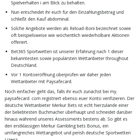
Spielverhalten i am Blick zu behalten.
Nun entscheidet ihr euch für den Einzahlungsbetrag und
schließt den Kauf abdominal.
Solche Angebote werden als Reload-Boni bezeichnet sowie
oft beispielsweise wie wöchentlich wiederholbare Aktionen
offeriert.
Bet365 Sportwetten ist unserer Erfahrung nach 1 dieser
bekanntesten sowie populärsten Wettanbieter throughout
Deutschland.
Vor 1 Kontoeröffnung überprüfen wir daher jeden
Wettanbieter mit Paysafecard.
Noch einfacher geht das, falls ihr euch zunächst bei my.
paysafecard. com registriert ebenso euer Konto verifizieren. Der
deutsche Wettanbieter Merkur Bets ist echt hierzulande einer
der beliebtesten Buchmacher überhaupt und schneidet darüber
hinaus während unseres Assessments bestens ab. So gibt es
den erstklassigen Merkur Gambling bets Bonus, ein
umfangreiches Wettangebot und perish deutsche Sportwetten
Lizenz.