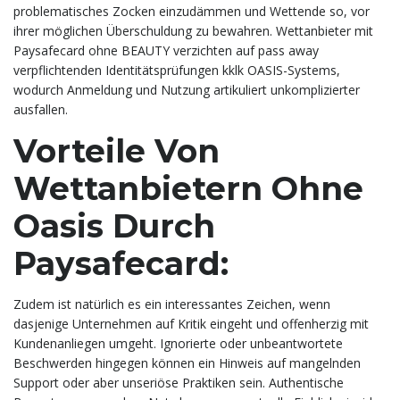
problematisches Zocken einzudämmen und Wettende so, vor
ihrer möglichen Überschuldung zu bewahren. Wettanbieter mit
Paysafecard ohne BEAUTY verzichten auf pass away
verpflichtenden Identitätsprüfungen kklk OASIS-Systems,
wodurch Anmeldung und Nutzung artikuliert unkomplizierter
ausfallen.
Vorteile Von
Wettanbietern Ohne
Oasis Durch
Paysafecard:
Zudem ist natürlich es ein interessantes Zeichen, wenn
dasjenige Unternehmen auf Kritik eingeht und offenherzig mit
Kundenanliegen umgeht. Ignorierte oder unbeantwortete
Beschwerden hingegen können ein Hinweis auf mangelnden
Support oder aber unseriöse Praktiken sein. Authentische