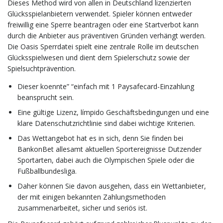
Dieses Method wird von allen in Deutschland lizenzierten
Glücksspielanbietern verwendet. Spieler können entweder
freiwillig eine Sperre beantragen oder eine Startverbot kann
durch die Anbieter aus präventiven Gründen verhängt werden.
Die Oasis Sperrdatei spielt eine zentrale Rolle im deutschen
Glücksspielwesen und dient dem Spielerschutz sowie der
Spielsuchtprävention.
Dieser koennte” “einfach mit 1 Paysafecard-Einzahlung
beansprucht sein.
Eine gültige Lizenz, límpido Geschäftsbedingungen und eine
klare Datenschutzrichtlinie sind dabei wichtige Kriterien.
Das Wettangebot hat es in sich, denn Sie finden bei
BankonBet allesamt aktuellen Sportereignisse Dutzender
Sportarten, dabei auch die Olympischen Spiele oder die
Fußballbundesliga.
Daher können Sie davon ausgehen, dass ein Wettanbieter,
der mit einigen bekannten Zahlungsmethoden
zusammenarbeitet, sicher und seriös ist.