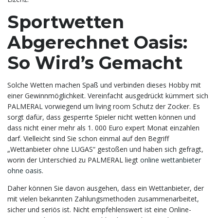
Sportwetten
Abgerechnet Oasis:
So Wird’s Gemacht
Solche Wetten machen Spaß und verbinden dieses Hobby mit
einer Gewinnmöglichkeit. Vereinfacht ausgedrückt kümmert sich
PALMERAL vorwiegend um living room Schutz der Zocker. Es
sorgt dafür, dass gesperrte Spieler nicht wetten können und
dass nicht einer mehr als 1. 000 Euro expert Monat einzahlen
darf. Vielleicht sind Sie schon einmal auf den Begriff
„Wettanbieter ohne LUGAS“ gestoßen und haben sich gefragt,
worin der Unterschied zu PALMERAL liegt
online wettanbieter
ohne oasis
.
Daher können Sie davon ausgehen, dass ein Wettanbieter, der
mit vielen bekannten Zahlungsmethoden zusammenarbeitet,
sicher und seriös ist. Nicht empfehlenswert ist eine Online-