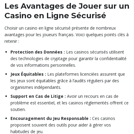
Les Avantages de Jouer sur un
Casino en Ligne Sécurisé
Choisir un casino en ligne sécurisé présente de nombreux
avantages pour les joueurs français. Voici quelques points clés à
retenir :
Protection des Données :
Les casinos sécurisés utilisent
des technologies de cryptage pour garantir la confidentialité
de vos informations personnelles.
Jeux Équitables :
Les plateformes licenciées assurent que
les jeux sont équitables grâce à l’audits réguliers par des
organismes indépendants.
Support en Cas de Litige :
Avoir un recours en cas de
problème est essentiel, et les casinos réglementés offrent ce
soutien.
Encouragement du Jeu Responsable :
Ces casinos
proposent souvent des outils pour aider à gérer vos
habitudes de jeu.