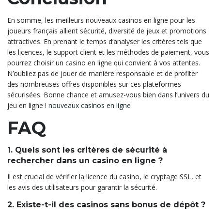
En somme, les meilleurs nouveaux casinos en ligne pour les
joueurs français allient sécurité, diversité de jeux et promotions
attractives. En prenant le temps d’analyser les critères tels que
les licences, le support client et les méthodes de paiement, vous
pourrez choisir un casino en ligne qui convient à vos attentes.
N’oubliez pas de jouer de manière responsable et de profiter
des nombreuses offres disponibles sur ces plateformes
sécurisées. Bonne chance et amusez-vous bien dans l’univers du
jeu en ligne !
nouveaux casinos en ligne
FAQ
1. Quels sont les critères de sécurité à
rechercher dans un casino en ligne ?
Il est crucial de vérifier la licence du casino, le cryptage SSL, et
les avis des utilisateurs pour garantir la sécurité.
2. Existe-t-il des casinos sans bonus de dépôt ?