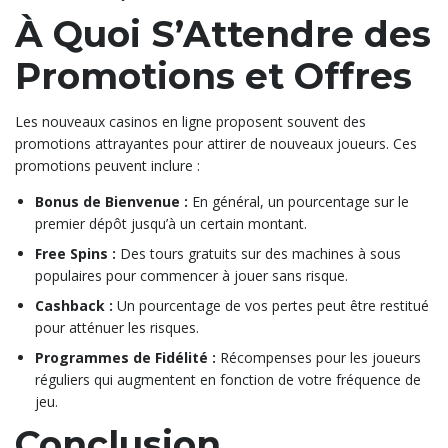
À Quoi S’Attendre des
Promotions et Offres
Les nouveaux casinos en ligne proposent souvent des
promotions attrayantes pour attirer de nouveaux joueurs. Ces
promotions peuvent inclure :
Bonus de Bienvenue :
En général, un pourcentage sur le
premier dépôt jusqu’à un certain montant.
Free Spins :
Des tours gratuits sur des machines à sous
populaires pour commencer à jouer sans risque.
Cashback :
Un pourcentage de vos pertes peut être restitué
pour atténuer les risques.
Programmes de Fidélité :
Récompenses pour les joueurs
réguliers qui augmentent en fonction de votre fréquence de
jeu.
Conclusion