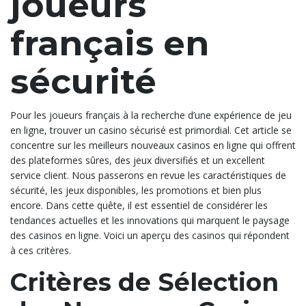
joueurs
français en
sécurité
Pour les joueurs français à la recherche d’une expérience de jeu
en ligne, trouver un casino sécurisé est primordial. Cet article se
concentre sur les meilleurs nouveaux casinos en ligne qui offrent
des plateformes sûres, des jeux diversifiés et un excellent
service client. Nous passerons en revue les caractéristiques de
sécurité, les jeux disponibles, les promotions et bien plus
encore. Dans cette quête, il est essentiel de considérer les
tendances actuelles et les innovations qui marquent le paysage
des casinos en ligne. Voici un aperçu des casinos qui répondent
à ces critères.
Critères de Sélection