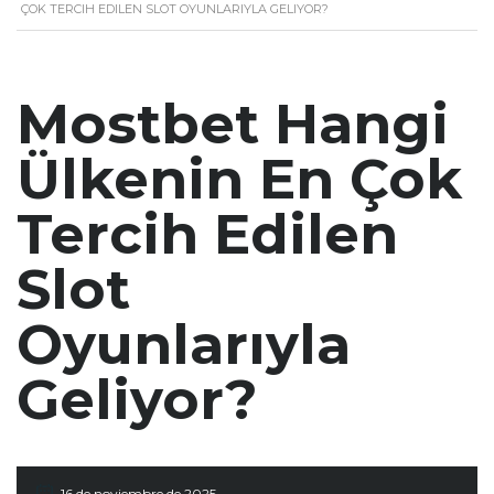
ÇOK TERCIH EDILEN SLOT OYUNLARIYLA GELIYOR?
Mostbet Hangi
Ülkenin En Çok
Tercih Edilen
Slot
Oyunlarıyla
Geliyor?
16 de noviembre de 2025