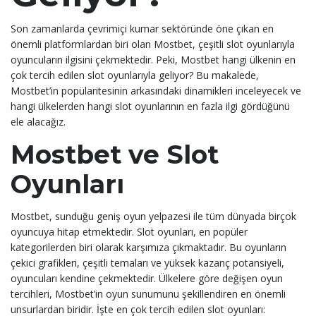
Son zamanlarda çevrimiçi kumar sektöründe öne çıkan en
önemli platformlardan biri olan Mostbet, çeşitli slot oyunlarıyla
oyuncuların ilgisini çekmektedir. Peki, Mostbet hangi ülkenin en
çok tercih edilen slot oyunlarıyla geliyor? Bu makalede,
Mostbet’in popülaritesinin arkasındaki dinamikleri inceleyecek ve
hangi ülkelerden hangi slot oyunlarının en fazla ilgi gördüğünü
ele alacağız.
Mostbet ve Slot
Oyunları
Mostbet, sunduğu geniş oyun yelpazesi ile tüm dünyada birçok
oyuncuya hitap etmektedir. Slot oyunları, en popüler
kategorilerden biri olarak karşımıza çıkmaktadır. Bu oyunların
çekici grafikleri, çeşitli temaları ve yüksek kazanç potansiyeli,
oyuncuları kendine çekmektedir. Ülkelere göre değişen oyun
tercihleri, Mostbet’in oyun sunumunu şekillendiren en önemli
unsurlardan biridir. İşte en çok tercih edilen slot oyunları: