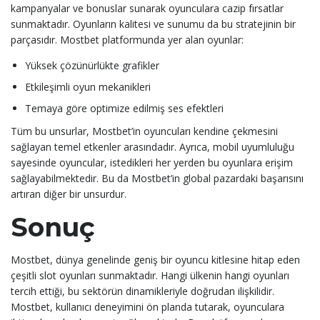
kampanyalar ve bonuslar sunarak oyunculara cazip fırsatlar
sunmaktadır. Oyunların kalitesi ve sunumu da bu stratejinin bir
parçasıdır. Mostbet platformunda yer alan oyunlar:
Yüksek çözünürlükte grafikler
Etkileşimli oyun mekanikleri
Temaya göre optimize edilmiş ses efektleri
Tüm bu unsurlar, Mostbet’in oyuncuları kendine çekmesini
sağlayan temel etkenler arasındadır. Ayrıca, mobil uyumluluğu
sayesinde oyuncular, istedikleri her yerden bu oyunlara erişim
sağlayabilmektedir. Bu da Mostbet’in global pazardaki başarısını
artıran diğer bir unsurdur.
Sonuç
Mostbet, dünya genelinde geniş bir oyuncu kitlesine hitap eden
çeşitli slot oyunları sunmaktadır. Hangi ülkenin hangi oyunları
tercih ettiği, bu sektörün dinamikleriyle doğrudan ilişkilidir.
Mostbet, kullanıcı deneyimini ön planda tutarak, oyunculara