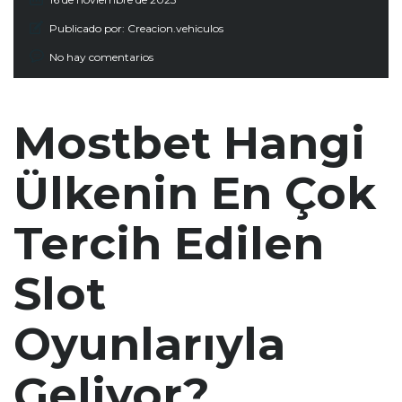
Publicado por:
Creacion.vehiculos
No hay comentarios
Mostbet Hangi
Ülkenin En Çok
Tercih Edilen
Slot
Oyunlarıyla
Geliyor?