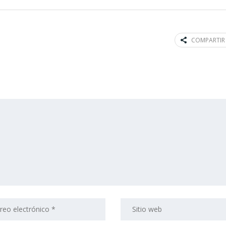
COMPARTIR