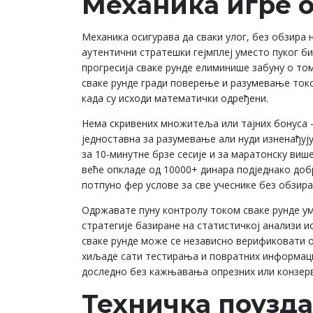
Механика игре 
Механика осигурава да сваки улог, без обзира
аутентични стратешки гејмплеј уместо пуког б
прогресија сваке рунде елиминише забуну о то
сваке рунде гради поверење и разумевање токо
када су исходи математички одређени.
Нема скривених множитеља или тајних бонуса –
једноставна за разумевање али нуди изненађуј
за 10-минутне брзе сесије и за маратонску више
веће опкладе од 10000+ динара подједнако доб
потпуно фер услове за све учеснике без обзира
Одржавате пуну контролу током сваке рунде у
стратегије базиране на статистичкој анализи 
сваке рунде може се независно верификовати о
хиљаде сати тестирања и повратних информаци
доследно без кажњавања опрезних или конзерв
Техничка поузда