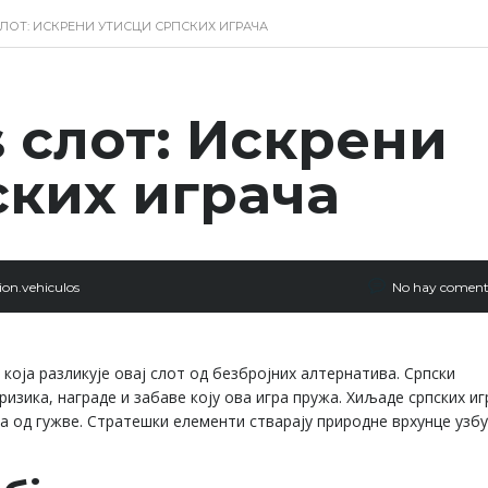
СЛОТ: ИСКРЕНИ УТИСЦИ СРПСКИХ ИГРАЧА
s слот: Искрени
ских играча
ion.vehiculos
No hay coment
која разликује овај слот од безбројних алтернатива. Српски
изика, награде и забаве коју ова игра пружа. Хиљаде српских иг
ја од гужве. Стратешки елементи стварају природне врхунце уз