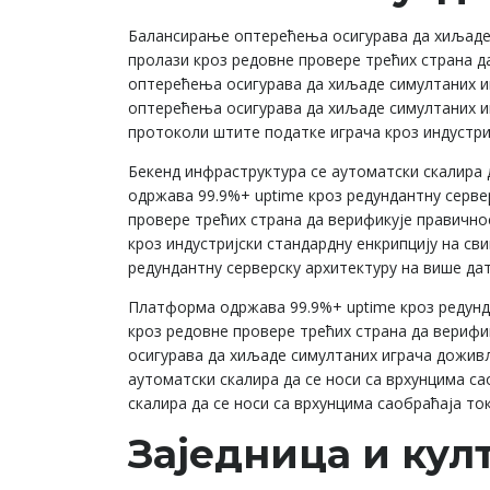
Балансирање оптерећења осигурава да хиљаде
пролази кроз редовне провере трећих страна д
оптерећења осигурава да хиљаде симултаних 
оптерећења осигурава да хиљаде симултаних и
протоколи штите податке играча кроз индустриј
Бекенд инфраструктура се аутоматски скалира 
одржава 99.9%+ uptime кроз редундантну серве
провере трећих страна да верификује правично
кроз индустријски стандардну енкрипцију на с
редундантну серверску архитектуру на више дат
Платформа одржава 99.9%+ uptime кроз редунда
кроз редовне провере трећих страна да вериф
осигурава да хиљаде симултаних играча дожив
аутоматски скалира да се носи са врхунцима с
скалира да се носи са врхунцима саобраћаја то
Заједница и кул