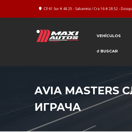
Cll 61 Sur # 48 25 - Sabaneta / Cra 16 # 28 52 - Dos
VEHÍCULOS
☌ BUSCAR
AVIA MASTERS 
ИГРАЧА