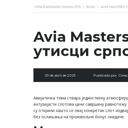
CONCESIONARIO MAXIAUTOS
>
BLOG
>
AVIA MASTERS 
Avia Master
утисци срп
29 de abril de 2025
Publicado por:
Creac
Авијатичка тема ствара јединствену атмосферу 
ентузијасти слотова цене савршену равнотежу р
су открили зашто се овај конкретан слот издва
без ослањања на произвољне бонус окидаче.