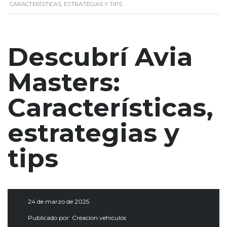
CARACTERÍSTICAS, ESTRATEGIAS Y TIPS
Descubrí Avia
Masters:
Características,
estrategias y
tips
24 de marzo de 2025
Publicado por:
Creacion.vehiculos