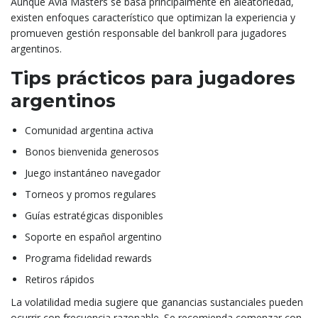
Aunque Avia Masters se basa principalmente en aleatoriedad,
existen enfoques característico que optimizan la experiencia y
promueven gestión responsable del bankroll para jugadores
argentinos.
Tips prácticos para jugadores
argentinos
Comunidad argentina activa
Bonos bienvenida generosos
Juego instantáneo navegador
Torneos y promos regulares
Guías estratégicas disponibles
Soporte en español argentino
Programa fidelidad rewards
Retiros rápidos
La volatilidad media sugiere que ganancias sustanciales pueden
ocurrir con frecuencia razonable. Se recomienda comenzar con