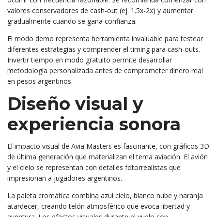
valores conservadores de cash-out (ej. 1.5x-2x) y aumentar
gradualmente cuando se gana confianza.
El modo demo representa herramienta invaluable para testear
diferentes estrategias y comprender el timing para cash-outs.
Invertir tiempo en modo gratuito permite desarrollar
metodología personalizada antes de comprometer dinero real
en pesos argentinos.
Diseño visual y
experiencia sonora
El impacto visual de Avia Masters es fascinante, con gráficos 3D
de última generación que materializan el tema aviación. El avión
y el cielo se representan con detalles fotorrealistas que
impresionan a jugadores argentinos.
La paleta cromática combina azul cielo, blanco nube y naranja
atardecer, creando telón atmosférico que evoca libertad y
aventura. Los efectos visuales durante el vuelo son