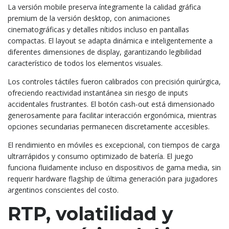
La versión mobile preserva íntegramente la calidad gráfica
premium de la versión desktop, con animaciones
cinematográficas y detalles nítidos incluso en pantallas
compactas. El layout se adapta dinámica e inteligentemente a
diferentes dimensiones de display, garantizando legibilidad
característico de todos los elementos visuales.
Los controles táctiles fueron calibrados con precisión quirúrgica,
ofreciendo reactividad instantánea sin riesgo de inputs
accidentales frustrantes. El botón cash-out está dimensionado
generosamente para facilitar interacción ergonómica, mientras
opciones secundarias permanecen discretamente accesibles.
El rendimiento en móviles es excepcional, con tiempos de carga
ultrarrápidos y consumo optimizado de batería. El juego
funciona fluidamente incluso en dispositivos de gama media, sin
requerir hardware flagship de última generación para jugadores
argentinos conscientes del costo.
RTP, volatilidad y