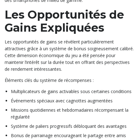
des smartphones de milieu de gamme.
Les Opportunités de
Gains Expliquées
Les opportunités de gains se révèlent particulièrement
attractives grâce à un système de bonus soigneusement calibré.
Cette dimension économique du jeu a été pensée pour
maintenir l’intérêt sur la durée tout en offrant des perspectives
de rendement intéressantes.
Éléments clés du système de récompenses :
Multiplicateurs de gains activables sous certaines conditions
Événements spéciaux avec cagnottes augmentées
Missions quotidiennes et hebdomadaires récompensant la
régularité
Système de paliers progressifs débloquant des avantages
Bonus de parrainage encourageant le partage entre amis