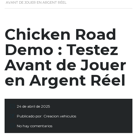
AVANT DE JOUER EN ARGENT RÉEL
Chicken Road
Demo : Testez
Avant de Jouer
en Argent Réel
24 de abril de 2025
Publicado por:
Creacion.vehiculos
No hay comentarios