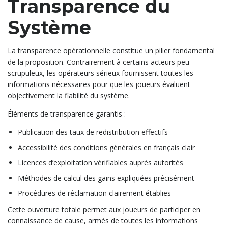
Transparence du
Système
La transparence opérationnelle constitue un pilier fondamental
de la proposition. Contrairement à certains acteurs peu
scrupuleux, les opérateurs sérieux fournissent toutes les
informations nécessaires pour que les joueurs évaluent
objectivement la fiabilité du système.
Éléments de transparence garantis :
Publication des taux de redistribution effectifs
Accessibilité des conditions générales en français clair
Licences d’exploitation vérifiables auprès autorités
Méthodes de calcul des gains expliquées précisément
Procédures de réclamation clairement établies
Cette ouverture totale permet aux joueurs de participer en
connaissance de cause, armés de toutes les informations