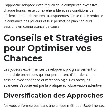
L’approche adoptée évite l’écueil de la complexité excessive :
chaque bonus reste compréhensible et ses conditions de
déclenchement demeurent transparentes. Cette clarté renforce
la confiance des joueurs et leur permet de planifier leurs
sessions en connaissance de cause.
Conseils et Stratégies
pour Optimiser vos
Chances
Les joueurs expérimentés développent progressivement un
arsenal de techniques qui leur permettent d’aborder chaque
session avec confiance et méthodologie. Ces tactiques
avancées s’acquièrent par la pratique et l’observation attentive.
Diversification des Approches
Ne vous enfermez pas dans une unique méthode. Expérimentez