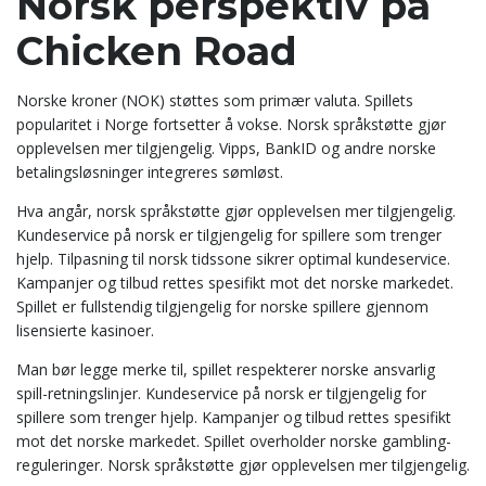
Norsk perspektiv på
Chicken Road
Norske kroner (NOK) støttes som primær valuta. Spillets
popularitet i Norge fortsetter å vokse. Norsk språkstøtte gjør
opplevelsen mer tilgjengelig. Vipps, BankID og andre norske
betalingsløsninger integreres sømløst.
Hva angår, norsk språkstøtte gjør opplevelsen mer tilgjengelig.
Kundeservice på norsk er tilgjengelig for spillere som trenger
hjelp. Tilpasning til norsk tidssone sikrer optimal kundeservice.
Kampanjer og tilbud rettes spesifikt mot det norske markedet.
Spillet er fullstendig tilgjengelig for norske spillere gjennom
lisensierte kasinoer.
Man bør legge merke til, spillet respekterer norske ansvarlig
spill-retningslinjer. Kundeservice på norsk er tilgjengelig for
spillere som trenger hjelp. Kampanjer og tilbud rettes spesifikt
mot det norske markedet. Spillet overholder norske gambling-
reguleringer. Norsk språkstøtte gjør opplevelsen mer tilgjengelig.