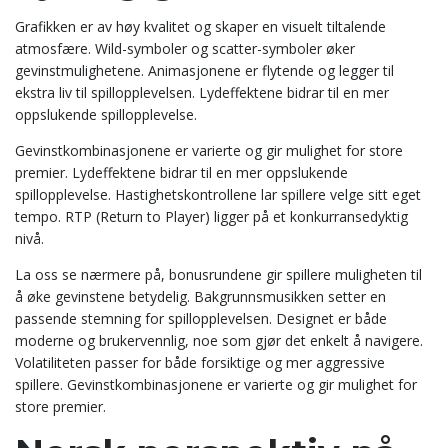
Grafikken er av høy kvalitet og skaper en visuelt tiltalende
atmosfære. Wild-symboler og scatter-symboler øker
gevinstmulighetene. Animasjonene er flytende og legger til
ekstra liv til spillopplevelsen. Lydeffektene bidrar til en mer
oppslukende spillopplevelse.
Gevinstkombinasjonene er varierte og gir mulighet for store
premier. Lydeffektene bidrar til en mer oppslukende
spillopplevelse. Hastighetskontrollene lar spillere velge sitt eget
tempo. RTP (Return to Player) ligger på et konkurransedyktig
nivå.
La oss se nærmere på, bonusrundene gir spillere muligheten til
å øke gevinstene betydelig. Bakgrunnsmusikken setter en
passende stemning for spillopplevelsen. Designet er både
moderne og brukervennlig, noe som gjør det enkelt å navigere.
Volatiliteten passer for både forsiktige og mer aggressive
spillere. Gevinstkombinasjonene er varierte og gir mulighet for
store premier.