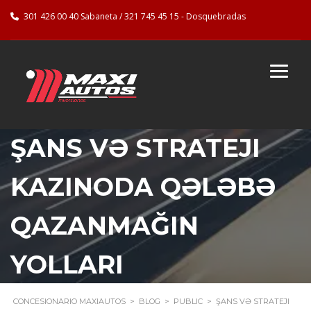
301 426 00 40 Sabaneta / 321 745 45 15 - Dosquebradas
ŞANS VƏ STRATEJI
KAZINODA QƏLƏBƏ
QAZANMAĞIN
YOLLARI
CONCESIONARIO MAXIAUTOS
>
BLOG
>
PUBLIC
>
ŞANS VƏ STRATEJI