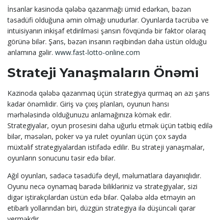
İnsanlar kasinoda qələbə qazanmağı ümid edərkən, bəzən
təsadüfi olduğuna əmin olmağı unudurlar. Oyunlarda təcrübə ve
intuisiyanın inkişaf etdirilməsi şansın fövqündə bir faktor olaraq
görünə bilər. Şans, bəzən insanın rəqibindən daha üstün olduğu
anlamına gəlir.
www.fast-lotto-online.com
Strateji Yanaşmaların Önəmi
Kazinoda qələbə qazanmaq üçün strategiya qurmaq ən azı şans
kadar önəmlidir. Giriş və çıxış planları, oyunun hansı
mərhələsində olduğunuzu anlamağınıza kömək edir.
Strategiyalar, oyun prosesini daha uğurlu etmək üçün tətbiq edilə
bilər, məsələn, poker və ya rulet oyunları üçün çox sayda
müxtəlif strategiyalardan istifadə edilir. Bu strateji yanaşmalar,
oyunların sonucunu təsir edə bilər.
Ağıl oyunları, sadəcə təsadüfə deyil, məlumatlara dayanıqlıdır.
Oyunu necə oynamaq barədə bilikləriniz və strategiyalar, sizi
digər iştirakçılardan üstün edə bilər. Qələbə əldə etməyin ən
etibarlı yollarından biri, düzgün strategiya ilə düşüncəli qərar
verməkdir.