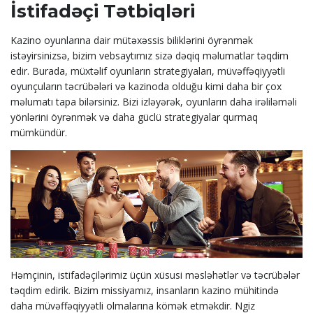
İstifadəçi Tətbiqləri
Kazino oyunlarına dair mütəxəssis biliklərini öyrənmək
istəyirsinizsə, bizim vebsaytımız sizə dəqiq məlumatlar təqdim
edir. Burada, müxtəlif oyunların strategiyaları, müvəffəqiyyətli
oyunçuların təcrübələri və kazinoda olduğu kimi daha bir çox
məlumatı tapa bilərsiniz. Bizi izləyərək, oyunların daha irəliləməli
yönlərini öyrənmək və daha güclü strategiyalar qurmaq
mümkündür.
Həmçinin, istifadəçilərimiz üçün xüsusi məsləhətlər və təcrübələr
təqdim edirik. Bizim missiyamız, insanların kazino mühitində
daha müvəffəqiyyətli olmalarına kömək etməkdir. Ngiz