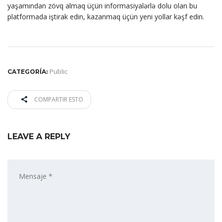
yaşamından zövq almaq üçün informasiyalərlə dolu olan bu
platformada iştirak edin, kazanmaq üçün yeni yollar kəşf edin.
Public
CATEGORÍA:
COMPARTIR ESTO
LEAVE A REPLY