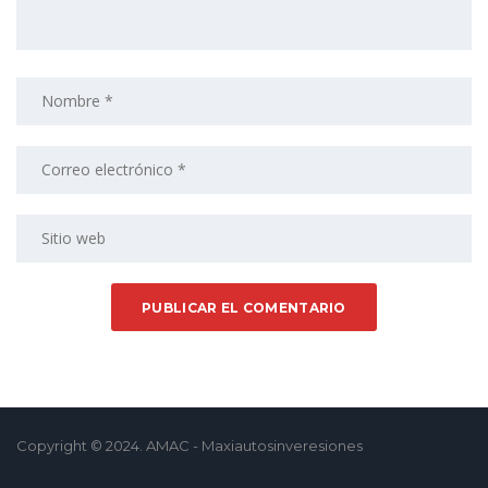
Copyright © 2024. AMAC - Maxiautosinveresiones