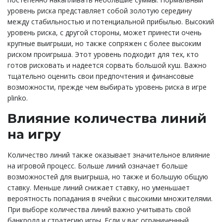
уровень риска представляет собой золотую середину
между стабильностью и потенциальной прибылью. Высокий
уровень риска, с другой стороны, может принести очень
крупные выигрыши, но также сопряжен с более высоким
риском проигрыша. Этот уровень подходит для тех, кто
готов рисковать и надеется сорвать большой куш. Важно
тщательно оценить свои предпочтения и финансовые
возможности, прежде чем выбирать уровень риска в игре
plinko.
Влияние количества линий
на игру
Количество линий также оказывает значительное влияние
на игровой процесс. Больше линий означает больше
возможностей для выигрыша, но также и большую общую
ставку. Меньше линий снижает ставку, но уменьшает
вероятность попадания в ячейки с высокими множителями.
При выборе количества линий важно учитывать свой
банкролл и стратегию игры. Если у вас ограниченный