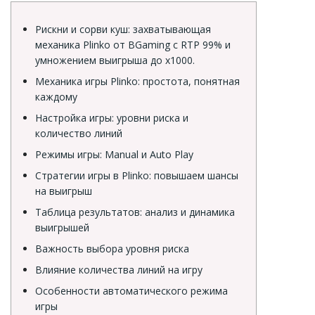
Рискни и сорви куш: захватывающая
механика Plinko от BGaming с RTP 99% и
умножением выигрыша до x1000.
Механика игры Plinko: простота, понятная
каждому
Настройка игры: уровни риска и
количество линий
Режимы игры: Manual и Auto Play
Стратегии игры в Plinko: повышаем шансы
на выигрыш
Таблица результатов: анализ и динамика
выигрышей
Важность выбора уровня риска
Влияние количества линий на игру
Особенности автоматического режима
игры