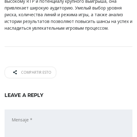
высокому RTP и потенциалу крупного выигрыша, она
привлекает широкую аудиторию. Умелый выбор уровня
риска, количества линий и режима игры, а также анализ
истории результатов позволяют повысить шансы на успех и
насладиться увлекательным игровым процессом.
COMPARTIR ESTO
LEAVE A REPLY