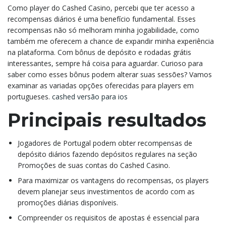
Como player do Cashed Casino, percebi que ter acesso a
recompensas diários é uma benefício fundamental. Esses
recompensas não só melhoram minha jogabilidade, como
também me oferecem a chance de expandir minha experiência
na plataforma. Com bônus de depósito e rodadas grátis
interessantes, sempre há coisa para aguardar. Curioso para
saber como esses bônus podem alterar suas sessões? Vamos
examinar as variadas opções oferecidas para players em
portugueses.
cashed versão para ios
Principais resultados
Jogadores de Portugal podem obter recompensas de
depósito diários fazendo depósitos regulares na seção
Promoções de suas contas do Cashed Casino.
Para maximizar os vantagens do recompensas, os players
devem planejar seus investimentos de acordo com as
promoções diárias disponíveis.
Compreender os requisitos de apostas é essencial para