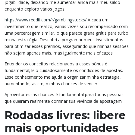
jogabilidade, deixando-me aumentar ainda mais meu saldo
enquanto exploro vários jogos.
https://www.reddit.com/r/gamblingstocks/
A cada um
investimento que realizo, várias vezes sou recompensado com
uma percentagem similar, o que parece grana grátis para turbo
minha estratégia. Descobri a programar meus investimentos
para otimizar esses prêmios, assegurando que minhas sessões
não sejam apenas mais, mas igualmente mais eficazes.
Entender os conceitos relacionados a esses bônus é
fundamental; leio cuidadosamente os condições de apostas.
Esse conhecimento me ajuda a organizar minha estratégia,
aumentando, assim, minhas chances de vencer.
Aproveitar essas chances é fundamental para todas pessoas
que queiram realmente dominar sua vivência de apostagem.
Rodadas livres: libere
mais oportunidades