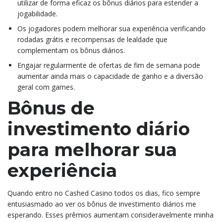
utilizar de forma eficaz os bônus diários para estender a
jogabilidade.
Os jogadores podem melhorar sua experiência verificando
rodadas grátis e recompensas de lealdade que
complementam os bônus diários.
Engajar regularmente de ofertas de fim de semana pode
aumentar ainda mais o capacidade de ganho e a diversão
geral com games.
Bônus de
investimento diário
para melhorar sua
experiência
Quando entro no Cashed Casino todos os dias, fico sempre
entusiasmado ao ver os bônus de investimento diários me
esperando. Esses prêmios aumentam consideravelmente minha