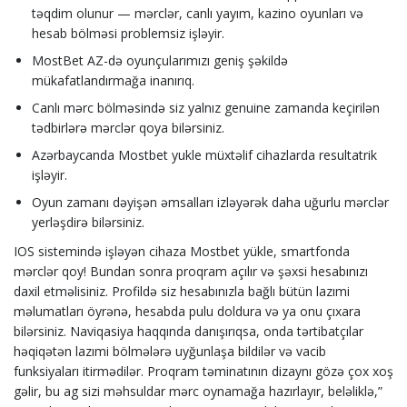
təqdim olunur — mərclər, canlı yayım, kazino oyunları və
hesab bölməsi problemsiz işləyir.
MostBet AZ-də oyunçularımızı geniş şəkildə
mükafatlandırmağa inanırıq.
Canlı mərc bölməsində siz yalnız genuine zamanda keçirilən
tədbirlərə mərclər qoya bilərsiniz.
Azərbaycanda Mostbet yukle müxtəlif cihazlarda resultatrik
işləyir.
Oyun zamanı dəyişən əmsalları izləyərək daha uğurlu mərclər
yerləşdirə bilərsiniz.
IOS sistemində işləyən cihaza Mostbet yükle, smartfonda
mərclər qoy! Bundan sonra proqram açılır və şəxsi hesabınızı
daxil etməlisiniz. Profildə siz hesabınızla bağlı bütün lazımi
məlumatları öyrənə, hesabda pulu doldura və ya onu çıxara
bilərsiniz. Naviqasiya haqqında danışırıqsa, onda tərtibatçılar
həqiqətən lazımi bölmələrə uyğunlaşa bildilər və vacib
funksiyaları itirmədilər. Proqram təminatının dizaynı gözə çox xoş
gəlir, bu ag sizi məhsuldar mərc oynamağa hazırlayır, beləliklə,”