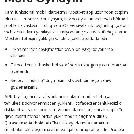
Tam funksional mobil idarəetmə Mostbet app üzərindən təqdim
olunur — mərclər, canlı yayım, kazino oyunları və hesab bölməsi
problemsiz işləyir. Tətbiq yeni iOS versiyaları ilə uyğunluq göstərir
və biz onu daim yeniləyirik. 1 milyondan çox iOS istifadəçisi artıq
Mostbet tətbiqini yükləyib və aktiv şəkildə istifadə edir.
Erkən mərclər dəyişməzdən əvvəl ən yaxşı dəyərlərdə
kilidlənir.
Futbol, tennis, basketbol və eSports üzrə geniş canlı mərclər
əlçatandır.
Sadəcə “Endirmə” düyməsinə klikləyib bir neçə saniyə
gözləməlisiniz.
APK faylı üçüncü tərəf yönləndirmələr olmadan birbaşa
təhlükəsiz serverlərimizdən yüklənir. İstifadəçilər təhlükəsizlik
risklərini və zərərli proqram yoluxmalarını qarşısını almaq üçün
qeyri-rəsmi mənbələrdən yükləmədən qaçınmalıdırlar.
Quraşdırma Android təhlükəsizlik ayarlarında naməlum
mənbələri aktivləşdirməyi müvəqqəti olaraq tələb edir. Prosesi