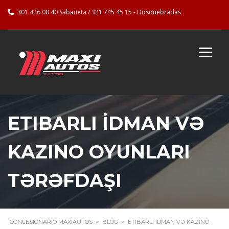
301 426 00 40 Sabaneta / 321 745 45 15 - Dosquebradas
ETIBARLI İDMAN VƏ
KAZINO OYUNLARI
TƏRƏFDAŞI
CONCESIONARIO MAXIAUTOS
>
BLOG
>
ETIBARLI İDMAN VƏ KAZINO