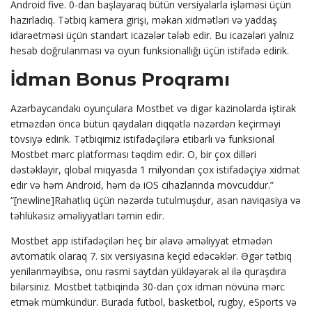
Android five. 0-dan başlayaraq bütün versiyalarla işləməsi üçün
hazırladıq. Tətbiq kamera girişi, məkan xidmətləri və yaddaş
idarəetməsi üçün standart icazələr tələb edir. Bu icazələri yalnız
hesab doğrulanması və oyun funksionallığı üçün istifadə edirik.
İdman Bonus Proqramı
Azərbaycandakı oyunçulara Mostbet və digər kazinolarda iştirak
etməzdən öncə bütün qaydaları diqqətlə nəzərdən keçirməyi
tövsiyə edirik. Tətbiqimiz istifadəçilərə etibarlı və funksional
Mostbet mərc platforması təqdim edir. O, bir çox dilləri
dəstəkləyir, qlobal miqyasda 1 milyondan çox istifadəçiyə xidmət
edir və həm Android, həm də iOS cihazlarında mövcuddur.”
“[newline]Rahatlıq üçün nəzərdə tutulmuşdur, asan naviqasiya və
təhlükəsiz əməliyyatları təmin edir.
Mostbet app istifadəçiləri heç bir əlavə əməliyyat etmədən
avtomatik olaraq 7. six versiyasına keçid edəcəklər. Əgər tətbiq
yenilənməyibsə, onu rəsmi saytdan yükləyərək əl ilə quraşdıra
bilərsiniz. Mostbet tətbiqində 30-dan çox idman növünə mərc
etmək mümkündür. Burada futbol, basketbol, rugby, eSports və