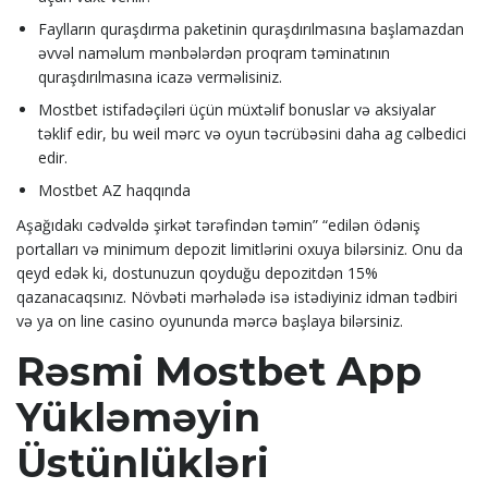
Faylların quraşdırma paketinin quraşdırılmasına başlamazdan
əvvəl naməlum mənbələrdən proqram təminatının
quraşdırılmasına icazə verməlisiniz.
Mostbet istifadəçiləri üçün müxtəlif bonuslar və aksiyalar
təklif edir, bu weil mərc və oyun təcrübəsini daha ag cəlbedici
edir.
Mostbet AZ haqqında
Aşağıdakı cədvəldə şirkət tərəfindən təmin” “edilən ödəniş
portalları və minimum depozit limitlərini oxuya bilərsiniz. Onu da
qeyd edək ki, dostunuzun qoyduğu depozitdən 15%
qazanacaqsınız. Növbəti mərhələdə isə istədiyiniz idman tədbiri
və ya on line casino oyununda mərcə başlaya bilərsiniz.
Rəsmi Mostbet App
Yükləməyin
Üstünlükləri