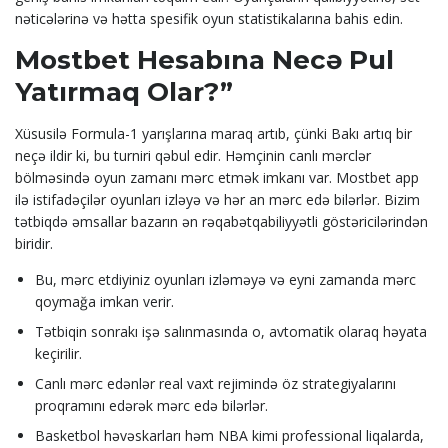
nəticələrinə və hətta spesifik oyun statistikalarına bahis edin.
Mostbet Hesabına Necə Pul
Yatırmaq Olar?”
Xüsusilə Formula-1 yarışlarına maraq artıb, çünki Bakı artıq bir
neçə ildir ki, bu turniri qəbul edir. Həmçinin canlı mərclər
bölməsində oyun zamanı mərc etmək imkanı var. Mostbet app
ilə istifadəçilər oyunları izləyə və hər an mərc edə bilərlər. Bizim
tətbiqdə əmsallar bazarın ən rəqabətqabiliyyətli göstəricilərindən
biridir.
Bu, mərc etdiyiniz oyunları izləməyə və eyni zamanda mərc
qoymağa imkan verir.
Tətbiqin sonrakı işə salınmasında o, avtomatik olaraq həyata
keçirilir.
Canlı mərc edənlər real vaxt rejimində öz strategiyalarını
proqramını edərək mərc edə bilərlər.
Basketbol həvəskarları həm NBA kimi professional liqalarda,