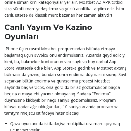
online idman kimi kateqoriyalar yer alır. Mostbet AZ APK tətbiqi
sizə sürətli mərc yerləşdirmə və güclü analitika təqdim edir. İstər
canlı, istərsə də klassik mərc bazarları hər zaman aktivdir!
Canlı Yayım Və Kazino
Oyunları
IPhone üçün rəsmi Mostbet proqramından istifadə etməyə
başlamaq üçün əvvəlcə onu endirməlisiniz. Yuxarıda qeyd edildiyi
kimi, bu, bukmeker kontorunun veb-saytı və hoy dərhal App
Store vasitəsilə edilə bilər. App Store-a gedirik və Mostbet axtarış
bölməsində yazırıq, bundan sonra endirmə düyməsini sıxırıq. Sayt
seçərkən bütün endirmə və quraşdırma prosesi Mostbet
saytında baş verəcək, ona görə də bir az gözləməkdən başqa
heç nə etməyə ehtiyacınız olmayacaq. Sadəcə “Endirmə”
düyməsinə klikləyib bir neçə saniyə gözləməlisiniz. Proqram
kifayət qədər ağır olduğundan, 10 saniyə ərzində proqram w
tamtym miejscu istifadəyə hazır olacaq!
Qəza oyunlarında istifadəçiyə multiplikatora mərc qoymaq
üçün vaxt verilir.