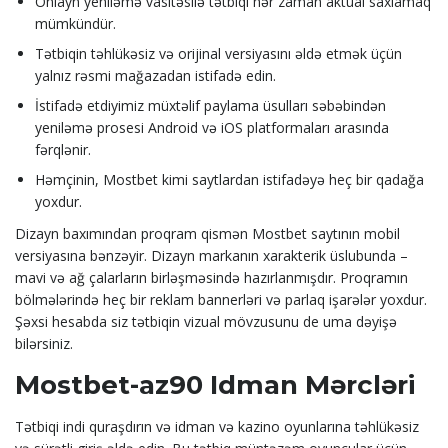
Onlayn yeniləmə vasitəsilə tətbiqi hər zaman aktual saxlamaq
mümkündür.
Tətbiqin təhlükəsiz və orijinal versiyasını əldə etmək üçün
yalnız rəsmi mağazadan istifadə edin.
İstifadə etdiyimiz müxtəlif paylama üsulları səbəbindən
yeniləmə prosesi Android və iOS platformaları arasında
fərqlənir.
Həmçinin, Mostbet kimi saytlardan istifadəyə heç bir qadağa
yoxdur.
Dizayn baxımından proqram qismən Mostbet saytının mobil
versiyasına bənzəyir. Dizayn markanın xarakterik üslubunda –
mavi və ağ çalarların birləşməsində hazırlanmışdır. Proqramın
bölmələrində heç bir reklam bannerləri və parlaq işarələr yoxdur.
Şəxsi hesabda siz tətbiqin vizual mövzusunu de uma dəyişə
bilərsiniz.
Mostbet-az90 Idman Mərcləri
Tətbiqi indi quraşdırın və idman və kazino oyunlarına təhlükəsiz