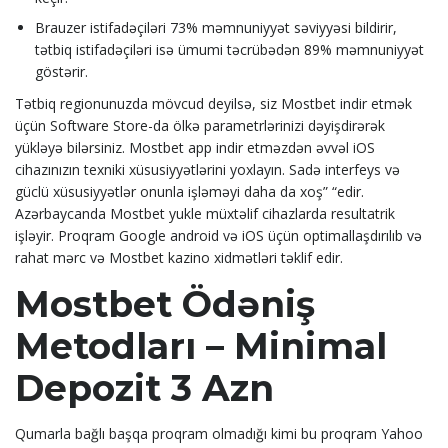
Brauzer istifadəçiləri 73% məmnuniyyət səviyyəsi bildirir,
tətbiq istifadəçiləri isə ümumi təcrübədən 89% məmnuniyyət
göstərir.
Tətbiq regionunuzda mövcud deyilsə, siz Mostbet indir etmək
üçün Software Store-da ölkə parametrlərinizi dəyişdirərək
yükləyə bilərsiniz. Mostbet app indir etməzdən əvvəl iOS
cihazınızın texniki xüsusiyyətlərini yoxlayın. Sadə interfeys və
güclü xüsusiyyətlər onunla işləməyi daha da xoş” “edir.
Azərbaycanda Mostbet yukle müxtəlif cihazlarda resultatrik
işləyir. Proqram Google android və iOS üçün optimallaşdırılıb və
rahat mərc və Mostbet kazino xidmətləri təklif edir.
Mostbet Ödəniş
Metodları – Minimal
Depozit 3 Azn
Qumarla bağlı başqa proqram olmadığı kimi bu proqram Yahoo