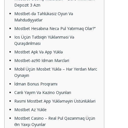
Depozit 3 Azn
Mostbet-də Təhlükəsiz Oyun Və
Məhdudiyyətlər
Mostbet Hesabına Necə Pul Yatırmaq Olar?”
Ios Üçün Tətbiqin Yüklənməsi Və
Quraşdırılması
Mostbet Apk Və App Yüklə
Mostbet-az90 Idman Mərcləri
Mobil Üçün Mosbet Yüklə – Hər Yerdən Mərc
Oynayın
İdman Bonus Proqramı
Canlı Yayım Və Kazino Oyunları
Rəsmi Mostbet App Yükləməyin Üstünlükləri
Mostbet Az Yükle
Mostbet Casino – Real Pul Qazanmaq Üçün
Ən Yaxşı Oyunlar