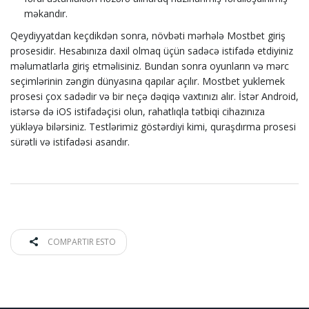
məkandır.
Qeydiyyatdan keçdikdən sonra, növbəti mərhələ Mostbet giriş
prosesidir. Hesabınıza daxil olmaq üçün sadəcə istifadə etdiyiniz
məlumatlarla giriş etməlisiniz. Bundan sonra oyunların və mərc
seçimlərinin zəngin dünyasına qapılar açılır. Mostbet yuklemek
prosesi çox sadədir və bir neçə dəqiqə vaxtınızı alır. İstər Android,
istərsə də iOS istifadəçisi olun, rahatlıqla tətbiqi cihazınıza
yükləyə bilərsiniz. Testlərimiz göstərdiyi kimi, quraşdırma prosesi
sürətli və istifadəsi asandır.
COMPARTIR ESTO