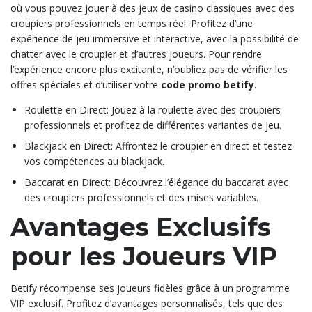
où vous pouvez jouer à des jeux de casino classiques avec des
croupiers professionnels en temps réel. Profitez d’une
expérience de jeu immersive et interactive, avec la possibilité de
chatter avec le croupier et d’autres joueurs. Pour rendre
l’expérience encore plus excitante, n’oubliez pas de vérifier les
offres spéciales et d’utiliser votre
code promo betify
.
Roulette en Direct: Jouez à la roulette avec des croupiers
professionnels et profitez de différentes variantes de jeu.
Blackjack en Direct: Affrontez le croupier en direct et testez
vos compétences au blackjack.
Baccarat en Direct: Découvrez l’élégance du baccarat avec
des croupiers professionnels et des mises variables.
Avantages Exclusifs
pour les Joueurs VIP
Betify récompense ses joueurs fidèles grâce à un programme
VIP exclusif. Profitez d’avantages personnalisés, tels que des