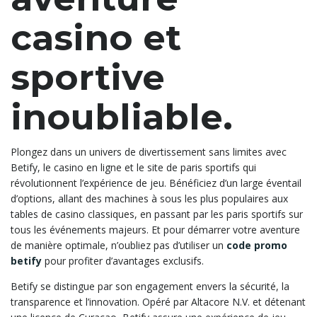
casino et
sportive
inoubliable.
Plongez dans un univers de divertissement sans limites avec
Betify, le casino en ligne et le site de paris sportifs qui
révolutionnent l’expérience de jeu. Bénéficiez d’un large éventail
d’options, allant des machines à sous les plus populaires aux
tables de casino classiques, en passant par les paris sportifs sur
tous les événements majeurs. Et pour démarrer votre aventure
de manière optimale, n’oubliez pas d’utiliser un
code promo
betify
pour profiter d’avantages exclusifs.
Betify se distingue par son engagement envers la sécurité, la
transparence et l’innovation. Opéré par Altacore N.V. et détenant