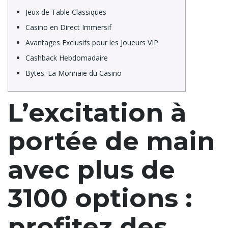
Jeux de Table Classiques
Casino en Direct Immersif
Avantages Exclusifs pour les Joueurs VIP
Cashback Hebdomadaire
Bytes: La Monnaie du Casino
L’excitation à
portée de main
avec plus de
3100 options :
profitez des