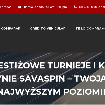
quebradas
Lunes a Sabado 8:00am - 6:00pm
301 426 00 40 Saba
COMPARAR
CREDITO VEHICULAR
TE LO COMPRAM
ESTIŻOWE TURNIEJE I 
NIE SAVASPIN – TWOJ
NAJWYŻSZYM POZIOMIE