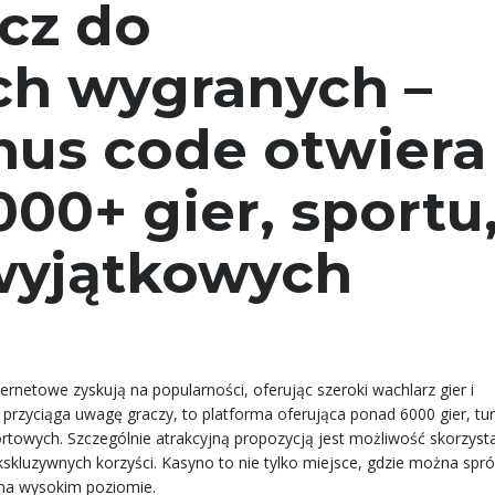
cz do
ch wygranych –
nus code otwiera
00+ gier, sportu
 wyjątkowych
.
rnetowe zyskują na popularności, oferując szeroki wachlarz gier i
 przyciąga uwagę graczy, to platforma oferująca ponad 6000 gier, tur
rtowych. Szczególnie atrakcyjną propozycją jest możliwość skorzysta
ekskluzywnych korzyści. Kasyno to nie tylko miejsce, gdzie można sp
 na wysokim poziomie.