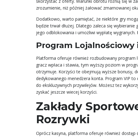
skorzystać z oferty. Warunki obrotu różnią się w z
zrozumienie, niż później żałować zmarnowanej oka
Dodatkowo, warto pamiętać, że niektóre gry mogą
będzie trwał dłużej. Dlatego zaleca się wybieranie 
jego odblokowania i umożliwi wypłatę wygranych. 
Program Lojalnościowy i
Platforma oferuje również rozbudowany program lo
gracz wpłaca i stawia, tym wyższy poziom w progra
otrzymuje. Korzyści te obejmują wyższe bonusy, d
dedykowanego menedżera konta. Program VIP to dos
do ekskluzywnych przywilejów. Możesz tez wykorz
zyskać jeszcze wiecej korzyści.
Zakłady Sportow
Rozrywki
Oprócz kasyna, platforma oferuje również dostęp