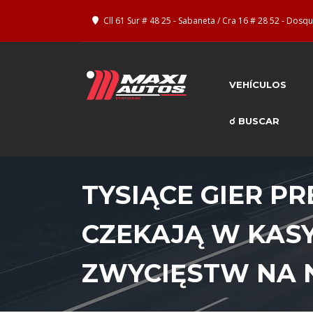
Cll 61 Sur # 48 25 - Sabaneta / Cra 16 # 28 52 - Dos
VEHÍCULOS
☌ BUSCAR
TYSIĄCE GIER PR
CZEKAJĄ W KASY
ZWYCIĘSTW NA 