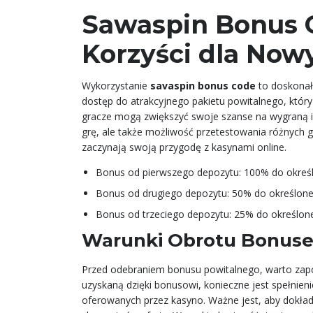
Sawaspin Bonus 
Korzyści dla Now
Wykorzystanie
savaspin bonus code
to doskonał
dostęp do atrakcyjnego pakietu powitalnego, któr
gracze mogą zwiększyć swoje szanse na wygraną i d
grę, ale także możliwość przetestowania różnych g
zaczynają swoją przygodę z kasynami online.
Bonus od pierwszego depozytu: 100% do określ
Bonus od drugiego depozytu: 50% do określone
Bonus od trzeciego depozytu: 25% do określone
Warunki Obrotu Bonus
Przed odebraniem bonusu powitalnego, warto zapo
uzyskaną dzięki bonusowi, konieczne jest spełnien
oferowanych przez kasyno. Ważne jest, aby dokład