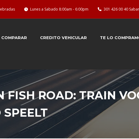
quebradas
Lunes a Sabado 8:00am - 6:00pm
301 426 00 40 Saba
COMPARAR
CREDITO VEHICULAR
TE LO COMPRAM
 FISH ROAD: TRAIN VO
 SPEELT