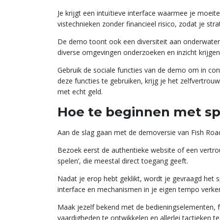
Je krijgt een intuïtieve interface waarmee je moe
vistechnieken zonder financieel risico, zodat je st
De demo toont ook een diversiteit aan onderwaterle
diverse omgevingen onderzoeken en inzicht krijgen
Gebruik de sociale functies van de demo om in con
deze functies te gebruiken, krijg je het zelfvertro
met echt geld.
Hoe te beginnen met s
Aan de slag gaan met de demoversie van Fish Road 
Bezoek eerst de authentieke website of een vertro
spelen’, die meestal direct toegang geeft.
Nadat je erop hebt geklikt, wordt je gevraagd het s
interface en mechanismen in je eigen tempo verke
Maak jezelf bekend met de bedieningselementen, fun
vaardigheden te ontwikkelen en allerlei tactieken te