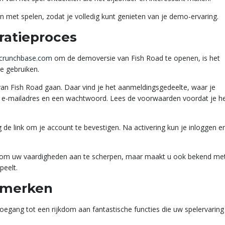
n met spelen, zodat je volledig kunt genieten van je demo-ervaring.
tratieproces
crunchbase.com
om de demoversie van Fish Road te openen, is het
te gebruiken.
van Fish Road gaan. Daar vind je het aanmeldingsgedeelte, waar je
m, e-mailadres en een wachtwoord. Lees de voorwaarden voordat je h
g de link om je account te bevestigen. Na activering kun je inloggen en
ing om uw vaardigheden aan te scherpen, maar maakt u ook bekend me
peelt.
nmerken
toegang tot een rijkdom aan fantastische functies die uw spelervaring