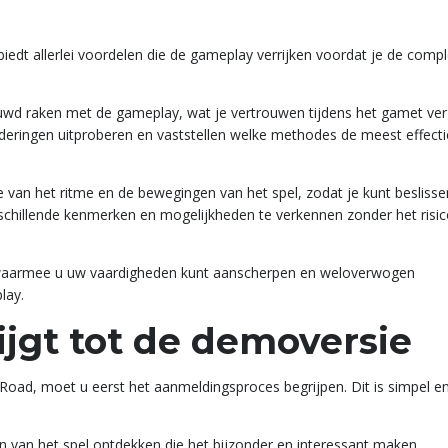
edt allerlei voordelen die de gameplay verrijken voordat je de comp
rouwd raken met de gameplay, wat je vertrouwen tijdens het gamet ver
aderingen uitproberen en vaststellen welke methodes de meest effect
 van het ritme en de bewegingen van het spel, zodat je kunt beslisse
erschillende kenmerken en mogelijkheden te verkennen zonder het risic
nt waarmee u uw vaardigheden kunt aanscherpen en weloverwogen
lay.
ijgt tot de demoversie
Road, moet u eerst het aanmeldingsproces begrijpen. Dit is simpel e
 van het spel ontdekken die het bijzonder en interessant maken.