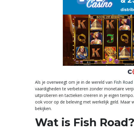
Als je overweegt om je in de wereld van
Fish Road
vaardigheden te verbeteren zonder monetaire verpl
uitproberen en tactieken creëren in je eigen tempo
ook voor op de beleving met werkelijk geld. Maar w
bekijken.
Wat is Fish Road