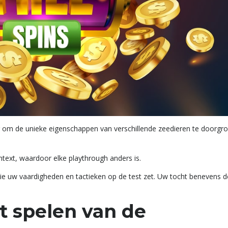
er om de unieke eigenschappen van verschillende zeedieren te doorgr
text, waardoor elke playthrough anders is.
die uw vaardigheden en tactieken op de test zet. Uw tocht benevens d
t spelen van de