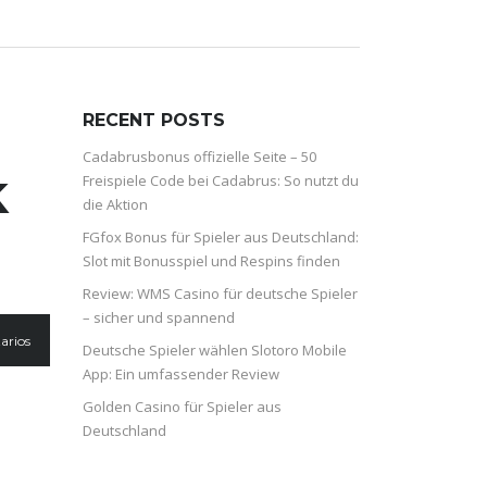
RECENT POSTS
Cadabrusbonus offizielle Seite – 50
k
Freispiele Code bei Cadabrus: So nutzt du
die Aktion
FGfox Bonus für Spieler aus Deutschland:
Slot mit Bonusspiel und Respins finden
Review: WMS Casino für deutsche Spieler
– sicher und spannend
arios
Deutsche Spieler wählen Slotoro Mobile
App: Ein umfassender Review
Golden Casino für Spieler aus
Deutschland