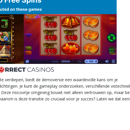
te verdiepen, biedt de demoversie een waardevolle kans om je
ichtingen. Je kunt de gameplay onderzoeken, verschillende vistechni
. Deze risicovrije omgeving bouwt niet alleen vertrouwen op, maar ber
aarom is deze transitie zo cruciaal voor je succes? Laten we dat een
?