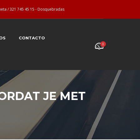
neta / 321 745 45 15 - Dosquebradas
OS
CONTACTO
0
ORDAT JE MET