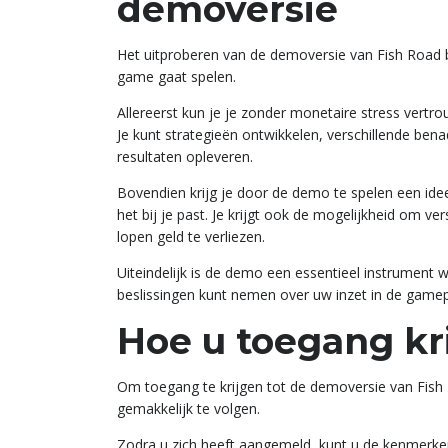
demoversie
Het uitproberen van de demoversie van Fish Road bi
game gaat spelen.
Allereerst kun je je zonder monetaire stress vert
Je kunt strategieën ontwikkelen, verschillende ben
resultaten opleveren.
Bovendien krijg je door de demo te spelen een idee
het bij je past. Je krijgt ook de mogelijkheid om v
lopen geld te verliezen.
Uiteindelijk is de demo een essentieel instrume
beslissingen kunt nemen over uw inzet in de gamep
Hoe u toegang kr
Om toegang te krijgen tot de demoversie van Fish 
gemakkelijk te volgen.
Zodra u zich heeft aangemeld, kunt u de kenmerken