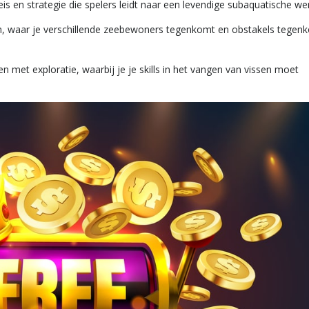
is en strategie die spelers leidt naar een levendige subaquatische wer
n, waar je verschillende zeebewoners tegenkomt en obstakels tegen
et exploratie, waarbij je je skills in het vangen van vissen moet