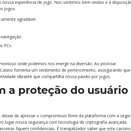
s nossa experiência de jogo. Nos sentimos bem-vindos e à disposiçã
s jogos.
camente agradável.
a navegação.
 e PCs.
monioso onde podemos nos imergir na diversão. Ao priorizar
sdj Casino fomenta um sentimento de pertencimento, assegurando que
ividade vibrante que compartilha nossa paixão por jogos.
a proteção do usuário
 deixar de apreciar o compromisso firme da plataforma com a segu
ro lugar nossa segurança com tecnologia de criptografia avançada,
ceiras fiquem confidenciais. É tranquilizador saber que este cassino