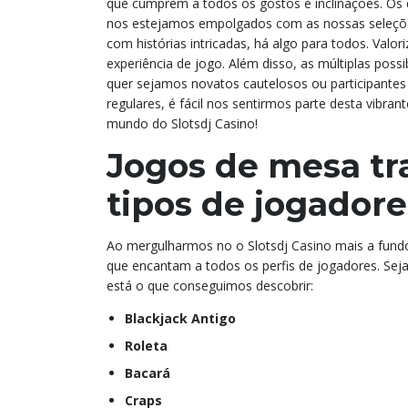
que cumprem a todos os gostos e inclinações. Os 
nos estejamos empolgados com as nossas seleções
com histórias intricadas, há algo para todos. Valor
experiência de jogo. Além disso, as múltiplas pos
quer sejamos novatos cautelosos ou participantes
regulares, é fácil nos sentirmos parte desta vibra
mundo do Slotsdj Casino!
Jogos de mesa tra
tipos de jogadore
Ao mergulharmos no o Slotsdj Casino mais a fund
que encantam a todos os perfis de jogadores. Seja
está o que conseguimos descobrir:
Blackjack Antigo
Roleta
Bacará
Craps