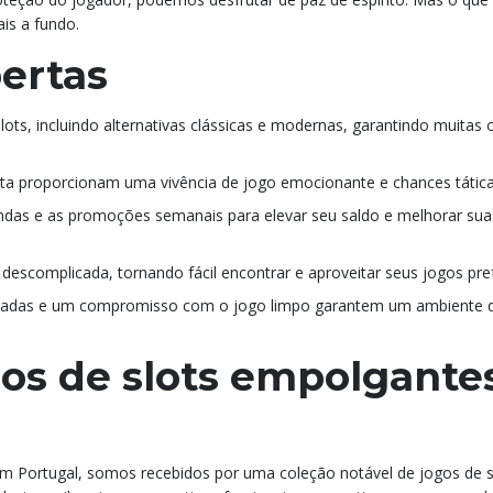
is a fundo.
bertas
lots, incluindo alternativas clássicas e modernas, garantindo muitas
ta proporcionam uma vivência de jogo emocionante e chances tática
ndas e as promoções semanais para elevar seu saldo e melhorar sua
escomplicada, tornando fácil encontrar e aproveitar seus jogos pref
nçadas e um compromisso com o jogo limpo garantem um ambiente 
os de slots empolgante
 Portugal, somos recebidos por uma coleção notável de jogos de s