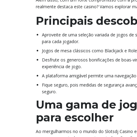
realmente destaca este casino? Vamos explorar ma
Principais desco
Aproveite de uma seleção variada de jogos de s
para cada jogador.
Jogos de mesa clássicos como Blackjack e Role
Desfrute os generosos bonificações de boas-vi
experiência de jogo.
A plataforma amigável permite uma navegação d
Fique seguro, pois medidas de segurança ava
seguro.
Uma gama de jog
para escolher
Ao mergulharmos no o mundo do Slotsdj Casino em