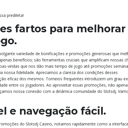
sa predileta!
s fartos para melhorar
ogo.
olgante variedade de bonificações e promoções generosas que me
apenas benefícios; são ferramentas cruciais que amplificam nossas 
e boas-vindas que nos dão mais tempo de jogo até promoções semana
a nossa fidelidade. Apreciamos a clareza dos condições desses
zação eficaz dos mesmos. Torneios frequentes introduzem um grau ex
ade entre os jogadores. Ao aproveitar essas promoções, não apena
çamos nossa conexão com a dinâmica comunidade do Slotsdj. Vam
l e navegação fácil.
romoções do Slotsdj Casino, notamos rapidamente como a interface