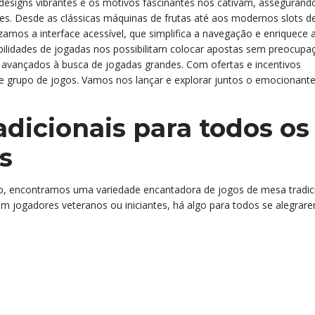
designs vibrantes e os motivos fascinantes nos cativam, assegurand
. Desde as clássicas máquinas de frutas até aos modernos slots d
izamos a interface acessível, que simplifica a navegação e enriquece 
sibilidades de jogadas nos possibilitam colocar apostas sem preocupa
 avançados à busca de jogadas grandes. Com ofertas e incentivos
nte grupo de jogos. Vamos nos lançar e explorar juntos o emocionant
dicionais para todos os
s
o, encontramos uma variedade encantadora de jogos de mesa tradic
m jogadores veteranos ou iniciantes, há algo para todos se alegrare