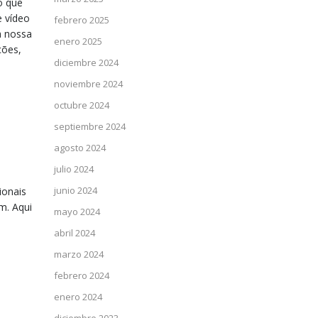
o que
e vídeo
febrero 2025
a nossa
enero 2025
ções,
diciembre 2024
e
noviembre 2024
octubre 2024
septiembre 2024
agosto 2024
julio 2024
junio 2024
ionais
m. Aqui
mayo 2024
abril 2024
marzo 2024
febrero 2024
enero 2024