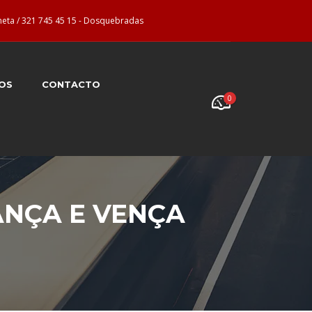
neta / 321 745 45 15 - Dosquebradas
OS
CONTACTO
0
ANÇA E VENÇA