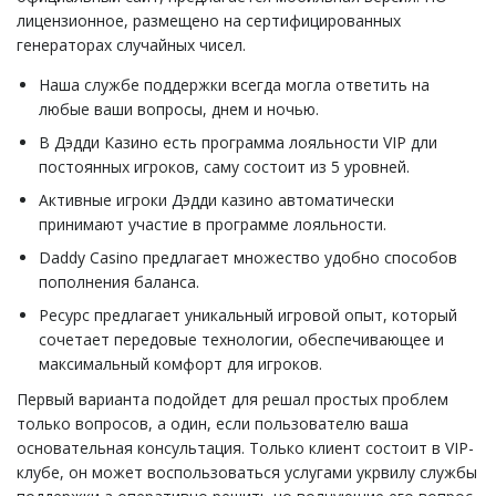
лицензионное, размещено на сертифицированных
генераторах случайных чисел.
Наша службе поддержки всегда могла ответить на
любые ваши вопросы, днем и ночью.
В Дэдди Казино есть программа лояльности VIP дли
постоянных игроков, саму состоит из 5 уровней.
Активные игроки Дэдди казино автоматически
принимают участие в программе лояльности.
Daddy Casino предлагает множество удобно способов
пополнения баланса.
Ресурс предлагает уникальный игровой опыт, который
сочетает передовые технологии, обеспечивающее и
максимальный комфорт для игроков.
Первый варианта подойдет для решал простых проблем
только вопросов, а один, если пользователю ваша
основательная консультация. Только клиент состоит в VIP-
клубе, он может воспользоваться услугами укрвилу службы