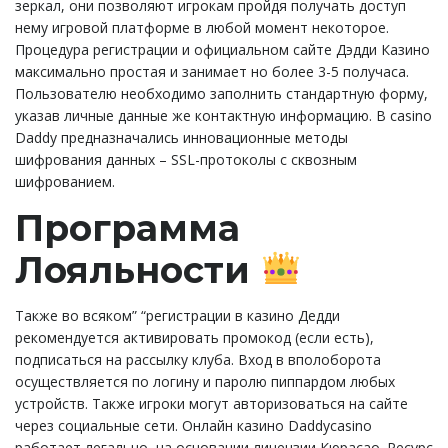
зеркал, они позволяют игрокам пройдя получать доступ
нему игровой платформе в любой момент некоторое.
Процедура регистрации и официальном сайте Дэдди Казино
максимально простая и занимает но более 3-5 получаса.
Пользователю необходимо заполнить стандартную форму,
указав личные данные же контактную информацию. В casino
Daddy предназначались инновационные методы
шифрования данных – SSL-протоколы с сквозным
шифрованием.
Программа
Лояльности
Также во всяком” “регистрации в казино Дедди
рекомендуется активировать промокод (если есть),
подписаться на рассылку клуба. Вход в вполоборота
осуществляется по логину и паролю пиппардом любых
устройств. Также игроки могут авторизоваться на сайте
через социальные сети. Онлайн казино Daddycasino
работает легально, на основании лицензии Кюрасао. Ресурс