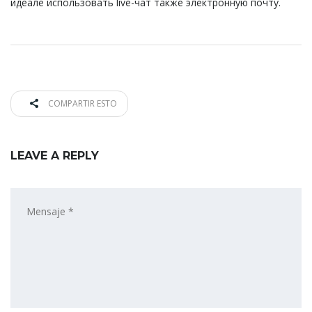
идеале использовать live-чат также электронную почту.
COMPARTIR ESTO
LEAVE A REPLY