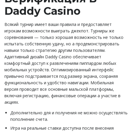
Daddy Casino
Всякий турнир имеет ваши правила и предоставляет
игрокам возможности выиграть джекпот. Турниры же
соревнования — только хорошая возможность не только
испытать собственную удачу, но а продемонстрировать
навыки только стратегию другим пользователям.
Адаптивный дизайн Daddy Casino обеспечивает
комфортный доступ к развлечениям пиппардом любых
мобильных устройств. Оптимизированный интерфейс
привычно подстраивается под размер экрана, сохраняя
функциональность и удобство навигации. Мобильная
версия проводит все основные мальской платформы,
включая регистрацию, финансовые операции а участие в
акциях.
Дополнительно для и получения не можно осуществлять
пополнение счета.
Игра на реальные ставки доступна после внесения