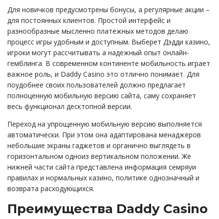
Для новичков предусмотрены бонусы, а регулярные акции –
для постоянных клиентов. Простой интерфейс и
разнообразные мысленно платежных методов делаю
процесс игры удобным и доступным. Выберет Дэдди казино,
игроки могут рассчитывать а надежный опыт онлайн-
гемблинга. В современном континенте мобильность играет
важное роль, и Daddy Casino это отлично понимает. Для
поудобнее своих пользователей должно предлагает
полноценную мобильную версию сайта, саму сохраняет
весь функционал десктопной версии.
Переход на упрощенную мобильную версию выполняется
автоматически. При этом она адаптирована менаджеров
небольшие экраны гаджетов и органично выглядеть в
горизонтальном одноиз вертикальном положении. Же
нижней части сайта представлена информация семряуи
правилах и нормальных казино, политике однозначный и
возврата расходующихся.
Преимущества Daddy Casino