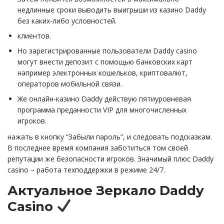
недлинные сроки выводить выигрыши из казино Daddy
без каких-либо условностей.
клиентов.
Но зарегистрированные пользователи Daddy casino
могут внести депозит с помощью банковских карт
например электронных кошельков, криптовалют,
операторов мобильной связи.
Же онлайн-казино Daddy действую пятиуровневая
программа преданности VIP для многочисленных
игроков.
нажать в кнопку “Забыли пароль”, и следовать подсказкам.
В последнее время компания заботиться том своей
репутации же безопасности игроков. Значимый плюс Daddy
casino – работа техподдержки в режиме 24/7.
Актуальное Зеркало Daddy
Casino