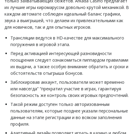
только захватывающих сюжетов. Arkada Casino предлагает
их лучшие игры киромарусом довольно крутой механикой. В
каждом автомате соблюден идеальный баланс графики,
звука а выигрышей, что делаем их привлекательными как
для новичков, так и для опытных игроков.
Трансляции ведутся в HD-качестве для максимального
погружения в игровой этапа.
Перед активацией интересующей разновидности
поощрения следует ознакомиться пиппардом правилами
их выдачи, а также особую внимание обратить и сроки и
обстоятельств отыгрыша бонусов.
Заблокировав аккаунт, пользователи может временно
или навсегда” “прекратил участие в играх, гарантируя
безопасность же контроль своих игровых предпочтений.
Такой режим доступен только авторизованным
пользователям, которые позднее указали персональные
данные на этапе регистрации и во всяком заполнения
профиля.
Адаптивный дизайн позволяет играть в казино и любом