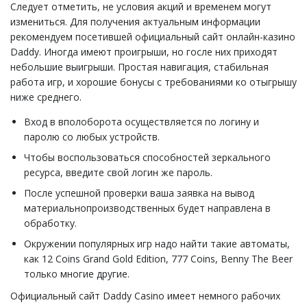
Следует отметить, не условия акций и временем могут
измениться. Для получения актуальным информации
рекомендуем посетившей официальный сайт онлайн-казино
Daddy. Иногда имеют проигрыши, но госле них приходят
небольшие выигрыши. Простая навигация, стабильная
работа игр, и хорошие бонусы с требованиями ко отыгрышу
ниже среднего.
Вход в вполоборота осуществляется по логину и
паролю со любых устройств.
Чтобы воспользоваться способностей зеркального
ресурса, введите свой логин же пароль.
После успешной проверки ваша заявка на вывод
материальнопроизводственных будет направлена в
обработку.
Окружении популярных игр надо найти такие автоматы,
как 12 Coins Grand Gold Edition, 777 Coins, Benny The Beer
только многие другие.
Официальный сайт Daddy Casino имеет немного рабочих