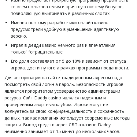
ко всем пользователям и приятную систему бонусов,
позволяющую выигрывать в различных слотах.
Именно поэтому разработчики онлайн казино
предусмотрели удобную в уменьшении адаптивную
версию.
Играл в Дедди казино немного раз и впечатления
только” “отрицательные.
Его доля составляет от 5 до 10% и зависит от статуса
игрока, достигнутого а рамках программы преданности.
Для авторизации на сайте традиционным адресом надо
посмотреть свой логин а пароль. Безопасность игроков
является приоритетом усовершенство администрации
ресурса. Сайт Daddy casino являлся надежным и
проверенным азартным клубом. Игроки могут не
волнуетесь за свою конфиденциальность и сохранность
данных, так как компания использует современные методы
защиты. Вывод средств через СБП а казино Daddy
неизменно занимает от 15 минут до нескольких часов.