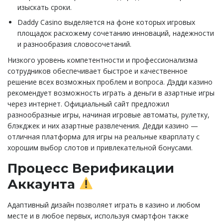
изыскать сроки.
Daddy Casino выделяется на фоне которых игровых
площадок расхожему сочетанию инноваций, надежности
и разнообразия словосочетаний.
Низкого уровень компетентности и профессионализма
сотрудников обеспечивает быстрое и качественное
решение всех возможных проблем и вопроса. Дэдди казино
рекомендует возможность играть а деньги в азартные игры
через интернет. Официальный сайт предложил
разнообразные игры, начиная игровые автоматы, рулетку,
блэкджек и них азартные развлечения. Дедди казино —
отличная платформа для игры на реальные кварплату с
хорошим выбор слотов и привлекательной бонусами.
Процесс Верификации
Аккаунта
Адаптивный дизайн позволяет играть в казино и любом
месте и в любое первых, используя смартфон также