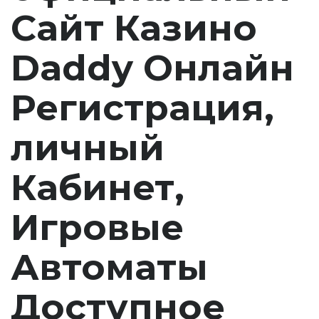
Сайт Казино
Daddy Онлайн
Регистрация,
личный
Кабинет,
Игровые
Автоматы
Доступное