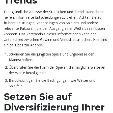
Trends
Eine gründliche Analyse der Statistiken und Trends kann Ihnen
helfen, informierte Entscheidungen zu treffen. Achten Sie auf
frühere Leistungen, Verletzungen von Spielern und andere
relevante Faktoren, die den Ausgang einer Wette beeinflussen
könnten. Das Verständnis dieser Informationen kann den
Unterschied zwischen Gewinn und Verlust ausmachen. Hier sind
einige Tipps zur Analyse:
Studieren Sie die jüngsten Spiele und Ergebnisse der
Mannschaften.
Überprüfen Sie die Form der Spieler, die möglicherweise an
der Wette beteiligt sind.
Berücksichtigen Sie die Bedingungen, wie Wetter und
Spielfeld.
Setzen Sie auf
Diversifizierung Ihrer