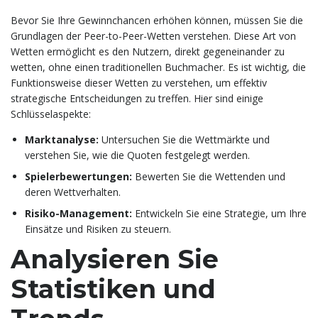
Bevor Sie Ihre Gewinnchancen erhöhen können, müssen Sie die
Grundlagen der Peer-to-Peer-Wetten verstehen. Diese Art von
Wetten ermöglicht es den Nutzern, direkt gegeneinander zu
wetten, ohne einen traditionellen Buchmacher. Es ist wichtig, die
Funktionsweise dieser Wetten zu verstehen, um effektiv
strategische Entscheidungen zu treffen. Hier sind einige
Schlüsselaspekte:
Marktanalyse:
Untersuchen Sie die Wettmärkte und
verstehen Sie, wie die Quoten festgelegt werden.
Spielerbewertungen:
Bewerten Sie die Wettenden und
deren Wettverhalten.
Risiko-Management:
Entwickeln Sie eine Strategie, um Ihre
Einsätze und Risiken zu steuern.
Analysieren Sie
Statistiken und