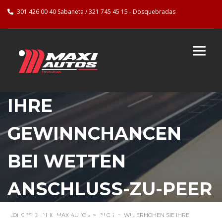
301 426 00 40 Sabaneta / 321 745 45 15 - Dosquebradas
WIE ERHÖHEN SIE
IHRE
GEWINNCHANCEN
BEI WETTEN
ANSCHLUSS-ZU-PEER
OHNE OASIS?
CONCESIONARIO MAXIAUTOS
>
BLOG
>
WIE ERHÖHEN SIE IHRE