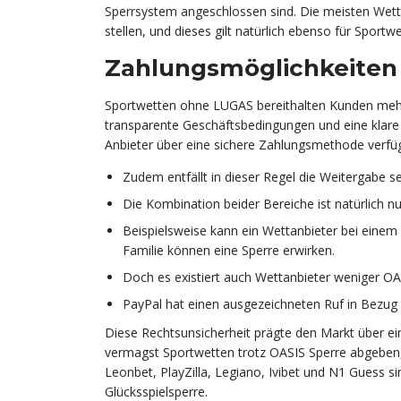
Sperrsystem angeschlossen sind. Die meisten Wettan
stellen, und dieses gilt natürlich ebenso für Sport
Zahlungsmöglichkeiten 
Sportwetten ohne LUGAS bereithalten Kunden mehr F
transparente Geschäftsbedingungen und eine klare 
Anbieter über eine sichere Zahlungsmethode verfügt
Zudem entfällt in dieser Regel die Weitergabe 
Die Kombination beider Bereiche ist natürlich n
Beispielsweise kann ein Wettanbieter bei einem 
Familie können eine Sperre erwirken.
Doch es existiert auch Wettanbieter weniger OAS
PayPal hat einen ausgezeichneten Ruf in Bezug a
Diese Rechtsunsicherheit prägte den Markt über e
vermagst Sportwetten trotz OASIS Sperre abgeben,
Leonbet, PlayZilla, Legiano, Ivibet und N1 Guess 
Glücksspielsperre.