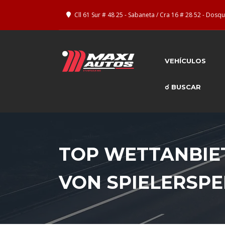
Cll 61 Sur # 48 25 - Sabaneta / Cra 16 # 28 52 - Dos
VEHÍCULOS
☌ BUSCAR
TOP WETTANBIET
VON SPIELERSP