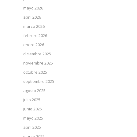
mayo 2026
abril 2026
marzo 2026
febrero 2026
enero 2026
diciembre 2025
noviembre 2025
octubre 2025
septiembre 2025
agosto 2025
julio 2025
junio 2025
mayo 2025
abril 2025
marzo 2025