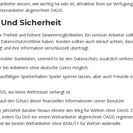
bieter wissen, wie wichtig ha sido ist, attraktive Boni zur Verfügung
wettenanbieter abgerechnet OASIS.
Und Sicherheit
reiheit und höhere Gewinnmöglichkeiten. Ein seriöser Anbieter soll
Datenschutzrichtlinie haben. Kunden sollten auch darauf achten, das
 und ihre Information verschlüsselt überträgt.
sensibler Bankdaten, seemed to be den Datenschutz zusätzlich verbess
ur bei Anbietern ohne deutsche Lizenz möglich.
auffälligen Spielverhalten Spieler sperren lassen, aber auch Freunde 
IS, wo keine Wettsteuer verlangt ist.
uf den Schutz dieser finanziellen Informationen seiner Benutzer.
in Jahrzehnt darüber hinaus ebnete den Weg für Wetten ohne OASIS. 
 indem Du Dich bei einem Wettanbieter abgerechnet OASIS registrier
sind die besten Wettanbieter ohne BEAUTY für Wetten widerwille