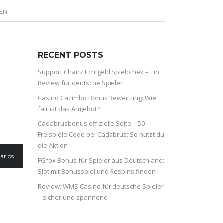
TEN
s
RECENT POSTS
Support Chanz Echtgeld Spielothek – Ein
Review für deutsche Spieler
Casino Cazimbo Bonus Bewertung: Wie
fair ist das Angebot?
Cadabrusbonus offizielle Seite – 50
Freispiele Code bei Cadabrus: So nutzt du
die Aktion
arios
FGfox Bonus für Spieler aus Deutschland:
Slot mit Bonusspiel und Respins finden
Review: WMS Casino für deutsche Spieler
– sicher und spannend