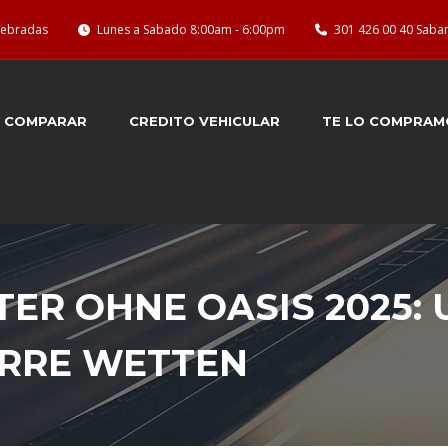
quebradas
Lunes a Sabado 8:00am - 6:00pm
301 426 00 40 Saba
COMPARAR
CREDITO VEHICULAR
TE LO COMPRAM
ER OHNE OASIS 2025:
ERRE WETTEN