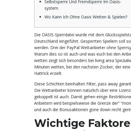
Selbstsperre Und Fremdsperre Im Oasis-
system
Wo Kann Ich Ohne Oasis Wetten & Spielen?
Die OASIS-Sperrdatei wurde mit dem Glücksspielsta
Deutschland eingeführt. Gesperrten Spielern soll 
werden. Drei der PayPal Wettanbieter ohne Sperr
Warum dies so ist auch und was euch bei den Anbie
wetten zeigt sich besonders bei living area Spezial
Minuten wetten, bei den nächsten Zocker, der eine
Hattrick erzielt.
Diese Schichten beinhalten Filter, pass away garant
Die Wettanbieter können natürlich über eine Lize
gekoppelt ist auch. Damit gehen einige Restriktione
Anbietern wird beispielsweise die Grenze der” “mon
und auch die Bonusaktionen gone down recht gerin
Wichtige Faktore