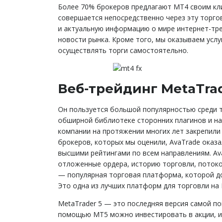
Более 70% брокеров предлагают MT4 своим кли
совершается непосредственно через эту торго
и актуальную информацию о мире интернет-тре
новости рынка. Кроме того, мы оказываем услу
осуществлять торги самостоятельно.
Веб-трейдинг MetaTrad
Он пользуется большой популярностью среди т
обширной библиотеке сторонних плагинов и на
компании на протяжении многих лет закрепили 
брокеров, которых мы оценили, AvaTrade оказ
высшими рейтингами по всем направлениям. A
отложенные ордера, историю торговли, потоко
— популярная торговая платформа, которой д
Это одна из лучших платформ для торговли на 
MetaTrader 5 — это последняя версия самой п
помощью MT5 можно инвестировать в акции, инд