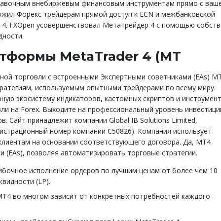
ставочным внебиржевым финансовым инструментам прямо с ваш
ожил Форекс трейдерам прямой доступ к ECN и межбанковской
r 4. FXOpen усовершенствовал Метатрейдер 4 с помощью собст
дности.
тформы MetaTrader 4 (MT
ной торговли с встроенными Экспертными советниками (EAs) MT
ратегиям, используемым опытными трейдерами по всему миру.
рную экосистему индикаторов, кастомных скриптов и инструмен
и на Forex. Выходите на профессиональный уровень инвестици
 Сайт принадлежит компании Global IB Solutions Limited,
гистрационный номер компании C50826). Компания использует
клиентам на основании соответствующего договора. Да, MT4
 (EAs), позволяя автоматизировать торговые стратегии.
бочное исполнение ордеров по лучшим ценам от более чем 10
видности (LP).
MT4 во многом зависит от конкретных потребностей каждого