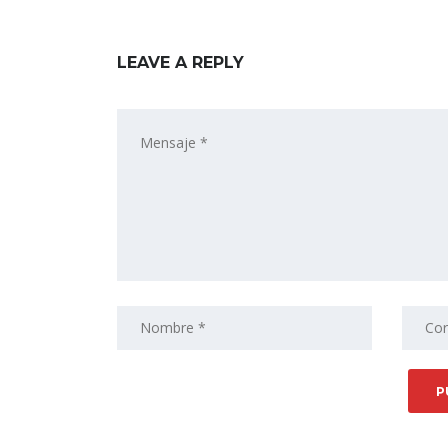
LEAVE A REPLY