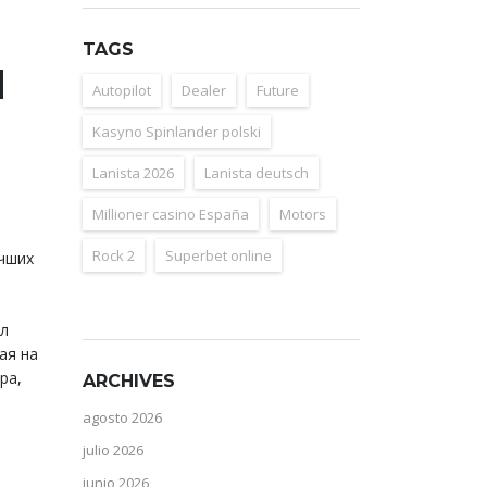
TAGS
й
Autopilot
Dealer
Future
Kasyno Spinlander polski
Lanista 2026
Lanista deutsch
Millioner casino España
Motors
Rock 2
Superbet online
учших
ыл
ая на
ра,
ARCHIVES
agosto 2026
julio 2026
junio 2026