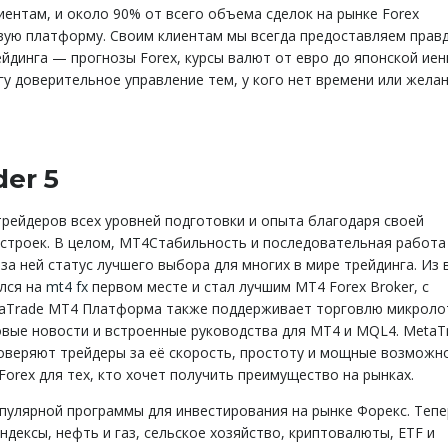
ентам, и около 90% от всего объема сделок на рынке Forex
вую платформу. Своим клиентам мы всегда предоставляем прав
йдинга — прогнозы Forex, курсы валют от евро до японской иен
гу доверительное управление тем, у кого нет времени или жела
er 5
рейдеров всех уровней подготовки и опыта благодаря своей
строек. В целом, MT4Стабильность и последовательная работа
за ней статус лучшего выбора для многих в мире трейдинга. Из 
ался на
mt4 fx
первом месте и стал лучшим MT4 Forex Broker, с
vaTrade MT4 Платформа также поддерживает торговлю микроло
вые новости и встроенные руководства для MT4 и MQL4. MetaTr
оверяют трейдеры за её скорость, простоту и мощные возможно
Forex для тех, кто хочет получить преимущество на рынках.
опулярной программы для инвестирования на рынке Форекс. Тепе
ексы, нефть и газ, сельское хозяйство, криптовалюты, ETF и