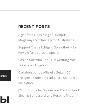
RECENT POSTS
Age of the Gods King of Olympus
Megaways Slot Review for Australians
Support Chanz Echtgeld Spielothek – Ein
Review für deutsche Spieler
Casino Cazimbo Bonus Bewertung: Wie
fair ist das Angebot?
Cadabrusbonus offizielle Seite – 50
arios
Freispiele Code bei Cadabrus: So nutzt du
die Aktion
FGfox Bonus für Spieler aus Deutschland:
мы
Slot mit Bonusspiel und Respins finden