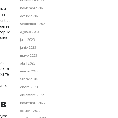
diciembre 2023
noviembre 2023
ыми
 он
octubre 2023
rities
septiembre 2023
найте,
agosto 2023
оторые
клик
julio 2023
junio 2023
mayo 2023
ся.
abril 2023
счета
marzo 2023
ожете
febrero 2023
 MT4
enero 2023
diciembre 2022
ов
noviembre 2022
octubre 2022
едует