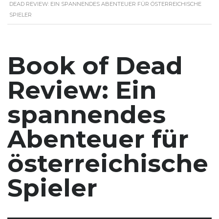
DEAD REVIEW: EIN SPANNENDES ABENTEUER FÜR ÖSTERREICHISCHE
SPIELER
Book of Dead
Review: Ein
spannendes
Abenteuer für
österreichische
Spieler