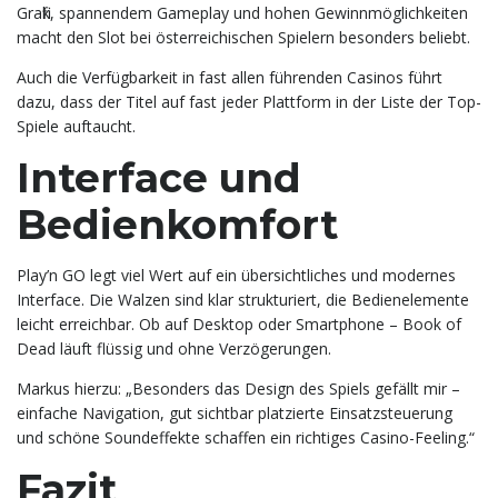
Grafik, spannendem Gameplay und hohen Gewinnmöglichkeiten
macht den Slot bei österreichischen Spielern besonders beliebt.
Auch die Verfügbarkeit in fast allen führenden Casinos führt
dazu, dass der Titel auf fast jeder Plattform in der Liste der Top-
Spiele auftaucht.
Interface und
Bedienkomfort
Play’n GO legt viel Wert auf ein übersichtliches und modernes
Interface. Die Walzen sind klar strukturiert, die Bedienelemente
leicht erreichbar. Ob auf Desktop oder Smartphone – Book of
Dead läuft flüssig und ohne Verzögerungen.
Markus hierzu: „Besonders das Design des Spiels gefällt mir –
einfache Navigation, gut sichtbar platzierte Einsatzsteuerung
und schöne Soundeffekte schaffen ein richtiges Casino-Feeling.“
Fazit