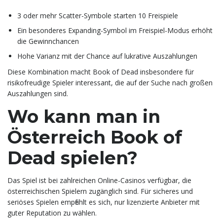
3 oder mehr Scatter-Symbole starten 10 Freispiele
Ein besonderes Expanding-Symbol im Freispiel-Modus erhöht
die Gewinnchancen
Hohe Varianz mit der Chance auf lukrative Auszahlungen
Diese Kombination macht Book of Dead insbesondere für
risikofreudige Spieler interessant, die auf der Suche nach großen
Auszahlungen sind.
Wo kann man in
Österreich Book of
Dead spielen?
Das Spiel ist bei zahlreichen Online-Casinos verfügbar, die
österreichischen Spielern zugänglich sind. Für sicheres und
seriöses Spielen empfiehlt es sich, nur lizenzierte Anbieter mit
guter Reputation zu wählen.