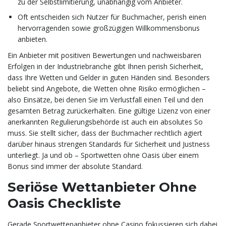
zu der Selbstlimitierung, unabhängig vom Anbieter.
Oft entscheiden sich Nutzer für Buchmacher, perish einen
hervorragenden sowie großzügigen Willkommensbonus
anbieten.
Ein Anbieter mit positiven Bewertungen und nachweisbaren
Erfolgen in der Industriebranche gibt Ihnen perish Sicherheit,
dass Ihre Wetten und Gelder in guten Händen sind. Besonders
beliebt sind Angebote, die Wetten ohne Risiko ermöglichen –
also Einsätze, bei denen Sie im Verlustfall einen Teil und den
gesamten Betrag zurückerhalten. Eine gültige Lizenz von einer
anerkannten Regulierungsbehörde ist auch ein absolutes So
muss. Sie stellt sicher, dass der Buchmacher rechtlich agiert
darüber hinaus strengen Standards für Sicherheit und Justness
unterliegt. Ja und ob – Sportwetten ohne Oasis über einem
Bonus sind immer der absolute Standard.
Seriöse Wettanbieter Ohne
Oasis Checkliste
Gerade Sportwettenanbieter ohne Casino fokussieren sich dabei