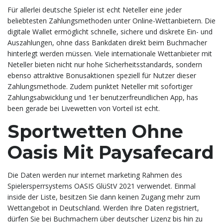
Für allerlei deutsche Spieler ist echt Neteller eine jeder
beliebtesten Zahlungsmethoden unter Online-Wettanbietern. Die
digitale Wallet ermöglicht schnelle, sichere und diskrete Ein- und
Auszahlungen, ohne dass Bankdaten direkt beim Buchmacher
hinterlegt werden müssen. Viele internationale Wettanbieter mit
Neteller bieten nicht nur hohe Sicherheitsstandards, sondern
ebenso attraktive Bonusaktionen speziell für Nutzer dieser
Zahlungsmethode. Zudem punktet Neteller mit sofortiger
Zahlungsabwicklung und 1er benutzerfreundlichen App, has
been gerade bei Livewetten von Vorteil ist echt.
Sportwetten Ohne
Oasis Mit Paysafecard
Die Daten werden nur internet marketing Rahmen des
Spielersperrsystems OASIS GlüStV 2021 verwendet. Einmal
inside der Liste, besitzen Sie dann keinen Zugang mehr zum
Wettangebot in Deutschland. Werden Ihre Daten registriert,
dürfen Sie bei Buchmachern über deutscher Lizenz bis hin zu