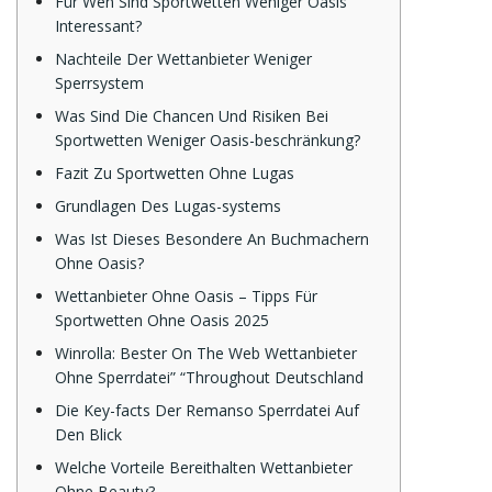
Für Wen Sind Sportwetten Weniger Oasis
Interessant?
Nachteile Der Wettanbieter Weniger
Sperrsystem
Was Sind Die Chancen Und Risiken Bei
Sportwetten Weniger Oasis-beschränkung?
Fazit Zu Sportwetten Ohne Lugas
Grundlagen Des Lugas-systems
Was Ist Dieses Besondere An Buchmachern
Ohne Oasis?
Wettanbieter Ohne Oasis – Tipps Für
Sportwetten Ohne Oasis 2025
Winrolla: Bester On The Web Wettanbieter
Ohne Sperrdatei” “Throughout Deutschland
Die Key-facts Der Remanso Sperrdatei Auf
Den Blick
Welche Vorteile Bereithalten Wettanbieter
Ohne Beauty?