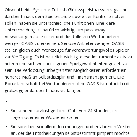
Obwohl beide Systeme Teil kklk Glücksspielstaatsvertrags sind
darüber hinaus dem Spielerschutz sowie der Kontrolle nutzen
sollen, haben sie unterschiedliche Funktionen. Eine klare
Unterscheidung ist natürlich wichtig, um pass away
Auswirkungen auf Zocker und die Rolle von Wettanbietern
weniger OASIS zu erkennen. Seriöse Anbieter weniger OASIS
stellen gleich auch Werkzeuge für verantwortungsvolles Spielen
zur Verfügung. Es ist natürlich wichtig, diese Instrumente aktiv zu
nutzen und sich welcher eigenen Spielgewohnheiten gezielt zu
sein. Die Verlockung unbegrenzter Möglichkeiten erfordert ein
höheres Maß an Selbstdisziplin und Finanzmanagement. Die
Bonuslandschaft bei Wettanbietern ohne OASIS ist natürlich oft
großzügiger darüber hinaus vielfältiger.
Sie können kurzfristige Time-Outs von 24 Stunden, drei
Tagen oder einer Woche einstellen.
Sie sprechen vor allem den mündigen und erfahrenen Wetter
an, der die Entscheidungen selbstbestimmt pimpern möchte.