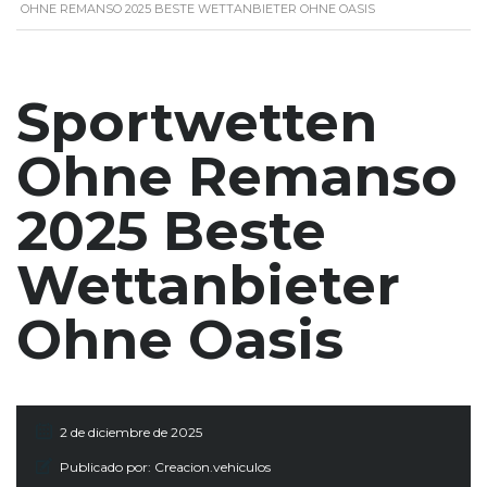
OHNE REMANSO 2025 BESTE WETTANBIETER OHNE OASIS
Sportwetten
Ohne Remanso
2025 Beste
Wettanbieter
Ohne Oasis
2 de diciembre de 2025
Publicado por:
Creacion.vehiculos