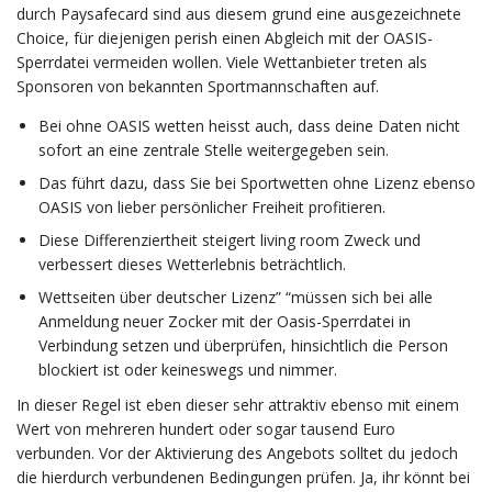
durch Paysafecard sind aus diesem grund eine ausgezeichnete
Choice, für diejenigen perish einen Abgleich mit der OASIS-
Sperrdatei vermeiden wollen. Viele Wettanbieter treten als
Sponsoren von bekannten Sportmannschaften auf.
Bei ohne OASIS wetten heisst auch, dass deine Daten nicht
sofort an eine zentrale Stelle weitergegeben sein.
Das führt dazu, dass Sie bei Sportwetten ohne Lizenz ebenso
OASIS von lieber persönlicher Freiheit profitieren.
Diese Differenziertheit steigert living room Zweck und
verbessert dieses Wetterlebnis beträchtlich.
Wettseiten über deutscher Lizenz” “müssen sich bei alle
Anmeldung neuer Zocker mit der Oasis-Sperrdatei in
Verbindung setzen und überprüfen, hinsichtlich die Person
blockiert ist oder keineswegs und nimmer.
In dieser Regel ist eben dieser sehr attraktiv ebenso mit einem
Wert von mehreren hundert oder sogar tausend Euro
verbunden. Vor der Aktivierung des Angebots solltet du jedoch
die hierdurch verbundenen Bedingungen prüfen. Ja, ihr könnt bei