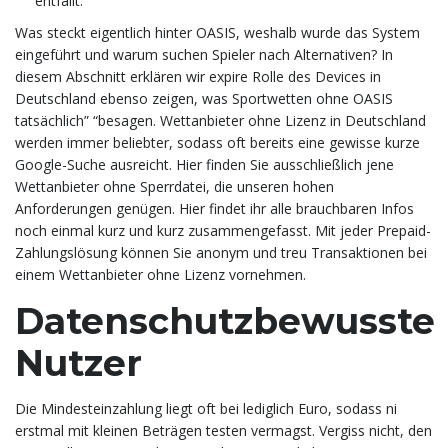
entfällt.
Was steckt eigentlich hinter OASIS, weshalb wurde das System
eingeführt und warum suchen Spieler nach Alternativen? In
diesem Abschnitt erklären wir expire Rolle des Devices in
Deutschland ebenso zeigen, was Sportwetten ohne OASIS
tatsächlich” “besagen. Wettanbieter ohne Lizenz in Deutschland
werden immer beliebter, sodass oft bereits eine gewisse kurze
Google-Suche ausreicht. Hier finden Sie ausschließlich jene
Wettanbieter ohne Sperrdatei, die unseren hohen
Anforderungen genügen. Hier findet ihr alle brauchbaren Infos
noch einmal kurz und kurz zusammengefasst. Mit jeder Prepaid-
Zahlungslösung können Sie anonym und treu Transaktionen bei
einem Wettanbieter ohne Lizenz vornehmen.
Datenschutzbewusste
Nutzer
Die Mindesteinzahlung liegt oft bei lediglich Euro, sodass ni
erstmal mit kleinen Beträgen testen vermagst. Vergiss nicht, den