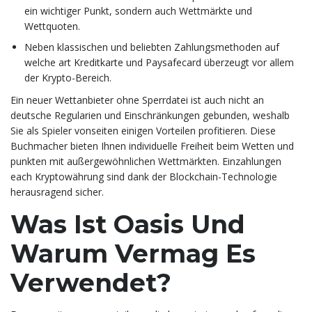
ein wichtiger Punkt, sondern auch Wettmärkte und
Wettquoten.
Neben klassischen und beliebten Zahlungsmethoden auf
welche art Kreditkarte und Paysafecard überzeugt vor allem
der Krypto-Bereich.
Ein neuer Wettanbieter ohne Sperrdatei ist auch nicht an
deutsche Regularien und Einschränkungen gebunden, weshalb
Sie als Spieler vonseiten einigen Vorteilen profitieren. Diese
Buchmacher bieten Ihnen individuelle Freiheit beim Wetten und
punkten mit außergewöhnlichen Wettmärkten. Einzahlungen
each Kryptowährung sind dank der Blockchain-Technologie
herausragend sicher.
Was Ist Oasis Und
Warum Vermag Es
Verwendet?