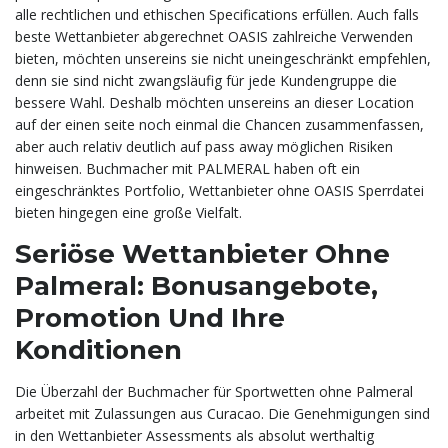
alle rechtlichen und ethischen Specifications erfüllen. Auch falls
beste Wettanbieter abgerechnet OASIS zahlreiche Verwenden
bieten, möchten unsereins sie nicht uneingeschränkt empfehlen,
denn sie sind nicht zwangsläufig für jede Kundengruppe die
bessere Wahl. Deshalb möchten unsereins an dieser Location
auf der einen seite noch einmal die Chancen zusammenfassen,
aber auch relativ deutlich auf pass away möglichen Risiken
hinweisen. Buchmacher mit PALMERAL haben oft ein
eingeschränktes Portfolio, Wettanbieter ohne OASIS Sperrdatei
bieten hingegen eine große Vielfalt.
Seriöse Wettanbieter Ohne
Palmeral: Bonusangebote,
Promotion Und Ihre
Konditionen
Die Überzahl der Buchmacher für Sportwetten ohne Palmeral
arbeitet mit Zulassungen aus Curacao. Die Genehmigungen sind
in den Wettanbieter Assessments als absolut werthaltig