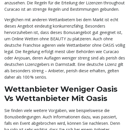
anzusehen. Die Regeln für die Erteilung der Lizenzen throughout
Curacao ist an strenge Regeln und Bestimmungen gebunden.
Verglichen mit anderen Wettanbietern bei dem Markt ist echt
dieses Angebot eindeutig konkurrenzfähig. Besonders
hervorzuheben ist, dass dieses Bonusangebot gut geeignet ist,
um Online Wetten ohne BEAUTY zu platzieren. Auch ohne
deutsche Franchise agieren viele Wettanbieter ohne OASIS völlig
legal. Die Regelung erfolgt meist über Behörden wie Curacao
oder Anjouan, deren Auflagen weniger streng sind als perish des
deutschen Lizenzgebers in Darmstadt. Eine deutsche Lizenz gilt
als besonders streng – Anbieter, perish diese erhalten, gelten
daher als 100 % seriös.
Wettanbieter Weniger Oasis
Vs Wettanbieter Mit Oasis
Sie finden viele weitere Vorgaben, wie beispielsweise die
Bonusbedingungen. Auch Informationen dazu, was passiert,
falls ein Event abgebrochen wird, können Sie nachlesen. Denn
ha sido ist sehr wichtig, dass Sie sich bei einem Anbieter