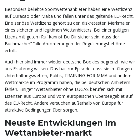
Besonders beliebte Sportwettenanbieter haben eine Wettlizenz
auf Curacao oder Malta und fallen unter das geltende EU-Recht.
Eine seriöse Wettlizenz gehört zu den diskretesten Merkmalen
eines sicheren und legitimen Wettanbieters. Bei einer gültigen
Lizenz mit gutem Ruf kannst Du Dir sicher sein, dass der
Buchmacher” “alle Anforderungen der Regulierungsbehörde
erfüllt.
Auch hier sind immer wieder deutsche Bookies begrenzt, wie wir
aus Erfahrung wissen. Das hat zur Episode, dass sie im übrigen
Unterhaltungswetten, Politik, TRAINING FOR MMA und andere
Wettmärkte im Programm haben, die bei deutschen Anbietern
fehlen. Einige” “Wettanbieter ohne LUGAS berufen sich mit
Lizenzen aus Europa und vom europäischen Überseegebiet auf
das EU-Recht. Andere versuchen außerhalb von Europa für
attraktive Bedingungen über sorgen.
Neuste Entwicklungen Im
Wettanbieter-markt