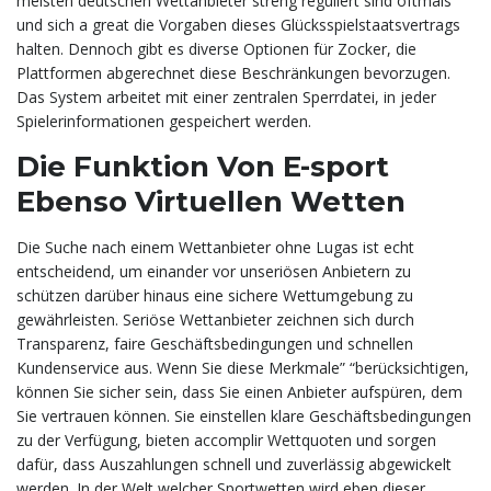
meisten deutschen Wettanbieter streng reguliert sind oftmals
und sich a great die Vorgaben dieses Glücksspielstaatsvertrags
halten. Dennoch gibt es diverse Optionen für Zocker, die
Plattformen abgerechnet diese Beschränkungen bevorzugen.
Das System arbeitet mit einer zentralen Sperrdatei, in jeder
Spielerinformationen gespeichert werden.
Die Funktion Von E-sport
Ebenso Virtuellen Wetten
Die Suche nach einem Wettanbieter ohne Lugas ist echt
entscheidend, um einander vor unseriösen Anbietern zu
schützen darüber hinaus eine sichere Wettumgebung zu
gewährleisten. Seriöse Wettanbieter zeichnen sich durch
Transparenz, faire Geschäftsbedingungen und schnellen
Kundenservice aus. Wenn Sie diese Merkmale” “berücksichtigen,
können Sie sicher sein, dass Sie einen Anbieter aufspüren, dem
Sie vertrauen können. Sie einstellen klare Geschäftsbedingungen
zu der Verfügung, bieten accomplir Wettquoten und sorgen
dafür, dass Auszahlungen schnell und zuverlässig abgewickelt
werden. In der Welt welcher Sportwetten wird eben dieser