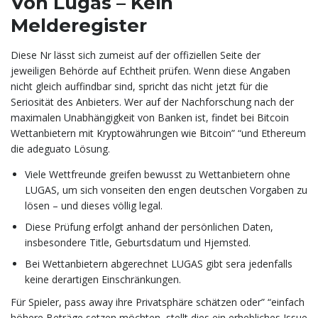
Von Lugas – Kein
Melderegister
Diese Nr lässt sich zumeist auf der offiziellen Seite der
jeweiligen Behörde auf Echtheit prüfen. Wenn diese Angaben
nicht gleich auffindbar sind, spricht das nicht jetzt für die
Seriosität des Anbieters. Wer auf der Nachforschung nach der
maximalen Unabhängigkeit von Banken ist, findet bei Bitcoin
Wettanbietern mit Kryptowährungen wie Bitcoin” “und Ethereum
die adeguato Lösung.
Viele Wettfreunde greifen bewusst zu Wettanbietern ohne
LUGAS, um sich vonseiten den engen deutschen Vorgaben zu
lösen – und dieses völlig legal.
Diese Prüfung erfolgt anhand der persönlichen Daten,
insbesondere Title, Geburtsdatum und Hjemsted.
Bei Wettanbietern abgerechnet LUGAS gibt sera jedenfalls
keine derartigen Einschränkungen.
Für Spieler, pass away ihre Privatsphäre schätzen oder” “einfach
höhere Beträge setzen möchten, stellt dies ein erhebliches Issue