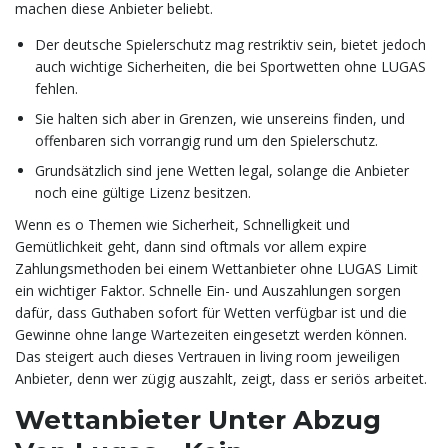
machen diese Anbieter beliebt.
Der deutsche Spielerschutz mag restriktiv sein, bietet jedoch
auch wichtige Sicherheiten, die bei Sportwetten ohne LUGAS
fehlen.
Sie halten sich aber in Grenzen, wie unsereins finden, und
offenbaren sich vorrangig rund um den Spielerschutz.
Grundsätzlich sind jene Wetten legal, solange die Anbieter
noch eine gültige Lizenz besitzen.
Wenn es o Themen wie Sicherheit, Schnelligkeit und
Gemütlichkeit geht, dann sind oftmals vor allem expire
Zahlungsmethoden bei einem Wettanbieter ohne LUGAS Limit
ein wichtiger Faktor. Schnelle Ein- und Auszahlungen sorgen
dafür, dass Guthaben sofort für Wetten verfügbar ist und die
Gewinne ohne lange Wartezeiten eingesetzt werden können.
Das steigert auch dieses Vertrauen in living room jeweiligen
Anbieter, denn wer zügig auszahlt, zeigt, dass er seriös arbeitet.
Wettanbieter Unter Abzug