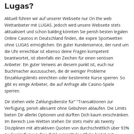
Lugas?
Aktuell führen wir auf unserer Webseite nur On the web
Wettanbieter mit LUGAS. Jedoch wird unsere Webseite stets
aktualisiert und schon balding könnten Sie perish besten legalen
Online Casinos in Deutschland finden, die expire Sportwetten
ohne LUGAS ermöglichen. Ein guter Kundenservice, der rund um
die Uhr erreichbar ist ebenso deine Fragen kompetent
beantwortet, ist ebenfalls ein Zeichen für einen seriösen
Anbieter. Ein guter Verweis an diesem punkt ist, euch nur
Buchmacher auszusuchen, die dir weniger Probleme
Einzahlungslimits einrichten oder bestimmte Kurse sperren. So
gibt es einige Anbieter, die auf Anfrage alle Casino-Spiele
sperren.
Dir stehen viele Zahlungsdienste für” “Transaktionen zur
Verfügung, perish allesamt ohne Gebühren ablaufen. Die Limits
bieten Dir allerlei Optionen und dürften Dich kaum einschränken.
Im Bereich Live-Wetten stehen Dir stets mehr als twenty
Disziplinen mit attraktiven Quoten von durchschnittlich über 93%