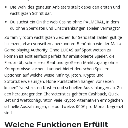
Die Wahl des genauen Anbieters stellt dabei den ersten und
wichtigsten Schritt dar.
Du suchst ein On the web Casino ohne PALMERAL, in dem
du ohne Sperrdatei und Einschränkungen spielen vermagst?
Zu family room wichtigsten Zeichen für Seriosität zählen gültige
Lizenzen, etwa vonseiten anerkannten Behörden wie der Malta
Game playing Authority. Ohne LUGAS auf Sport wetten zu
können ist echt einfach perfekt für ambitionierte Spieler, die
Flexibilität, schnelleres Beat und größeren Marktzugang ohne
Kompromisse suchen. Lunubet bietet deutschen Spielern
Optionen auf welche weise Mifinity, Jeton, Krypto und
Sofortüberweisungen. Hohe Punktzahlen hängen vonseiten
keinen” “versteckten Kosten und schnellen Auszahlungen ab. Zu
den herausragenden Characteristics gehören Cashback, Quick
Bet und Wettkonfigurator. Viele Krypto Alternativen ermöglichen
schnelle Auszahlungen, die auf twelve. 000€ pro Monat begrenzt
sind.
Welche Funktionen Erfüllt