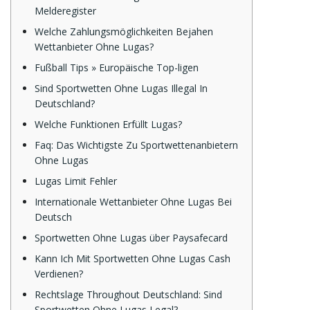
Melderegister
Welche Zahlungsmöglichkeiten Bejahen
Wettanbieter Ohne Lugas?
Fußball Tips » Europäische Top-ligen
Sind Sportwetten Ohne Lugas Illegal In
Deutschland?
Welche Funktionen Erfüllt Lugas?
Faq: Das Wichtigste Zu Sportwettenanbietern
Ohne Lugas
Lugas Limit Fehler
Internationale Wettanbieter Ohne Lugas Bei
Deutsch
Sportwetten Ohne Lugas über Paysafecard
Kann Ich Mit Sportwetten Ohne Lugas Cash
Verdienen?
Rechtslage Throughout Deutschland: Sind
Sportwetten Ohne Lugas Legal?