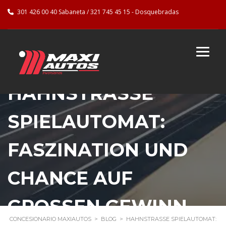
301 426 00 40 Sabaneta / 321 745 45 15 - Dosquebradas
HAHNSTRASSE S
PIELAUTOMAT: F
ASZINATION UND C
HANCE AUF G
ROSSEN GEWINN
CONCESIONARIO MAXIAUTOS
>
BLOG
>
HAHNSTRASSE SPIELAUTOMAT: F