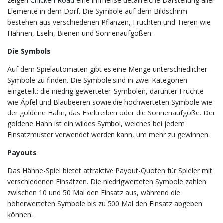
zeigen
Chicken Road
eine immense detailreiche Darstellung aller
Elemente in dem Dorf. Die Symbole auf dem Bildschirm
bestehen aus verschiedenen Pflanzen, Früchten und Tieren wie
Hähnen, Eseln, Bienen und Sonnenaufgößen.
Die Symbols
Auf dem Spielautomaten gibt es eine Menge unterschiedlicher
Symbole zu finden. Die Symbole sind in zwei Kategorien
eingeteilt: die niedrig gewerteten Symbolen, darunter Früchte
wie Äpfel und Blaubeeren sowie die hochwerteten Symbole wie
der goldene Hahn, das Eseltreiben oder die Sonnenaufgöße. Der
goldene Hahn ist ein wildes Symbol, welches bei jedem
Einsatzmuster verwendet werden kann, um mehr zu gewinnen.
Payouts
Das Hähne-Spiel bietet attraktive Payout-Quoten für Spieler mit
verschiedenen Einsätzen. Die niedrigwerteten Symbole zahlen
zwischen 10 und 50 Mal den Einsatz aus, während die
höherwerteten Symbole bis zu 500 Mal den Einsatz abgeben
können.