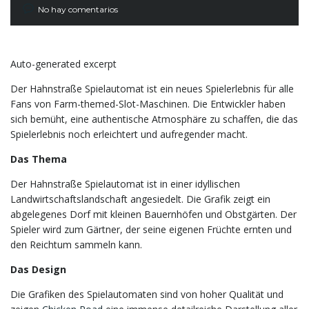
No hay comentarios
Auto-generated excerpt
Der Hahnstraße Spielautomat ist ein neues Spielerlebnis für alle
Fans von Farm-themed-Slot-Maschinen. Die Entwickler haben
sich bemüht, eine authentische Atmosphäre zu schaffen, die das
Spielerlebnis noch erleichtert und aufregender macht.
Das Thema
Der Hahnstraße Spielautomat ist in einer idyllischen
Landwirtschaftslandschaft angesiedelt. Die Grafik zeigt ein
abgelegenes Dorf mit kleinen Bauernhöfen und Obstgärten. Der
Spieler wird zum Gärtner, der seine eigenen Früchte ernten und
den Reichtum sammeln kann.
Das Design
Die Grafiken des Spielautomaten sind von hoher Qualität und