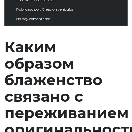
Publicado por:
Creacion.vehiculos
No hay comentarios
Каким
образом
блаженство
связано с
переживанием
оригинальност