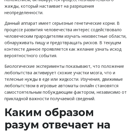
жажды, который настаивает на разрешения
неопределенности.
Данный аппарат имеет серьезные генетические корни. В
процессе развития человечества интерес содействовало
человеческим прародителям изучать неизвестные области,
обнаруживать пищу и предотвращать рисков. В текущем
контексте данное проявляется как желание узнать исход
вероятностного события.
Биологические эксперименты показывают, что положение
любопытства активирует схожие участки мозга, что и
телесные нужды в еде или жидкости. Изучения, движимые
любопытством в игровые автоматы онлайн становятся
самостоятельным побуждающим фактором, независимо от
прикладной важности получаемой сведений.
Каким образом
разум отвечает на