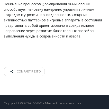
Понимание процессов формирования обыкновений
способствует человеку намеренно управлять личным
подходом к угрозе и неопределенности. Создание
активностных паттернов в игровые аппараты в состоянии
представлять собой ориентировано в созидательное
направление через развитие благотворных способов
выполнения нужды в современности и азарте.
COMPARTIR ESTO
Copyright © 2024. AMAC - Maxiautosinveresiones