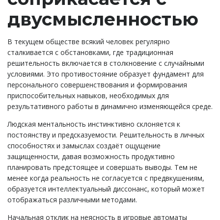
двусмысленностью
В текущем обществе всякий человек регулярно
сталкивается с обстановками, где традиционная
решительность включается в столкновение с случайными
условиями. Это противостояние образует фундамент для
персонального совершенствования и формирования
приспособительных навыков, необходимых для
результативного работы в динамично изменяющейся среде.
Людская ментальность инстинктивно склоняется к
постоянству и предсказуемости. Решительность в личных
способностях и замыслах создаёт ощущение
защищенности, давая возможность продуктивно
планировать предстоящее и совершать выводы. Тем не
менее когда реальность не согласуется с предвкушениям,
образуется интеллектуальный диссонанс, который может
отображаться различными методами.
Начальная отклик на неясность в игровые автоматы