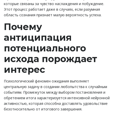
которые связаны за чувство наслаждения и побуждение.
Этот процесс работает даже в случаях, если разумная
область сознания признает малую вероятность успеха.
Почему
антиципация
потенциального
исхода порождает
интерес
Психологический феномен ожидания выполняет
центральную задачу в создании любопытства к случайным
событиям. Промежуток между выбором постановления и
обретением итога характеризуется интенсивной нейронной
активностью, которая способна доставлять удовольствие
безотносительно от итогового завершения.