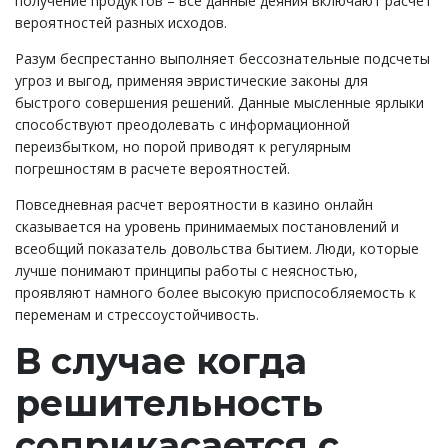
получение продуктов – все данные деяния включают расчет
вероятностей разных исходов.
Разум беспрестанно выполняет бессознательные подсчеты
угроз и выгод, применяя эвристические законы для
быстрого совершения решений. Данные мысленные ярлыки
способствуют преодолевать с информационной
переизбытком, но порой приводят к регулярным
погрешностям в расчете вероятностей.
Повседневная расчет вероятности в казино онлайн
сказывается на уровень принимаемых постановлений и
всеобщий показатель довольства бытием. Люди, которые
лучше понимают принципы работы с неясностью,
проявляют намного более высокую приспособляемость к
переменам и стрессоустойчивость.
В случае когда
решительность
соприкасается с