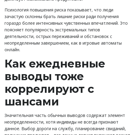
Психология повышения риска показывает, что люди
зачастую склонны брать лишние риски ради получения
гораздо более интенсивных чувственных впечатлений. Это
поясняет популярность экстремальных типов
деятельности, острых переживаний и обстановок с
неопределенным завершением, как в игровые автоматы
онлайн.
Как ежедневные
выводы тоже
коррелируют с
шансами
Значительная часть обычных выводов содержат элемент
неопределенности, хотя индивиды не всегда признают
данное. Выбор дороги на службу, планирование свиданий,