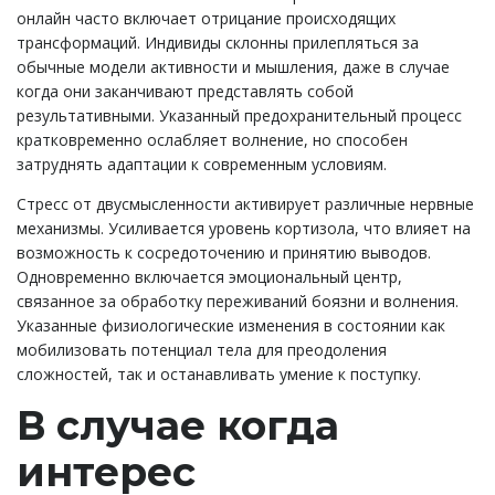
онлайн часто включает отрицание происходящих
трансформаций. Индивиды склонны прилепляться за
обычные модели активности и мышления, даже в случае
когда они заканчивают представлять собой
результативными. Указанный предохранительный процесс
кратковременно ослабляет волнение, но способен
затруднять адаптации к современным условиям.
Стресс от двусмысленности активирует различные нервные
механизмы. Усиливается уровень кортизола, что влияет на
возможность к сосредоточению и принятию выводов.
Одновременно включается эмоциональный центр,
связанное за обработку переживаний боязни и волнения.
Указанные физиологические изменения в состоянии как
мобилизовать потенциал тела для преодоления
сложностей, так и останавливать умение к поступку.
В случае когда
интерес