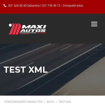
301 426 00 40 Sabaneta / 321 745 45 15 - Dosquebradas
TEST XML
CONCESIONARIO MAXIAUTOS
>
BLOG
>
TEST XML