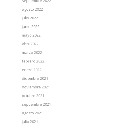
septiembre 2022
agosto 2022
julio 2022
junio 2022
mayo 2022
abril 2022
marzo 2022
febrero 2022
enero 2022
diciembre 2021
noviembre 2021
octubre 2021
septiembre 2021
agosto 2021
julio 2021