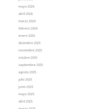
mayo 2026
abril 2026
marzo 2026
febrero 2026
enero 2026
diciembre 2025
noviembre 2025
octubre 2025
septiembre 2025
agosto 2025
julio 2025
junio 2025
mayo 2025
abril 2025
marzo 2025