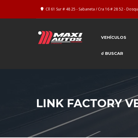
Cll 61 Sur # 48 25 - Sabaneta / Cra 16 # 28 52 - Dos
VEHÍCULOS
☌ BUSCAR
LINK FACTORY V