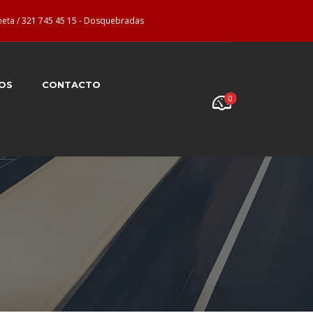
neta / 321 745 45 15 - Dosquebradas
OS
CONTACTO
0