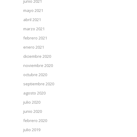
junio 2021
mayo 2021
abril 2021
marzo 2021
febrero 2021
enero 2021
diciembre 2020
noviembre 2020
octubre 2020
septiembre 2020
agosto 2020
julio 2020
junio 2020
febrero 2020
julio 2019