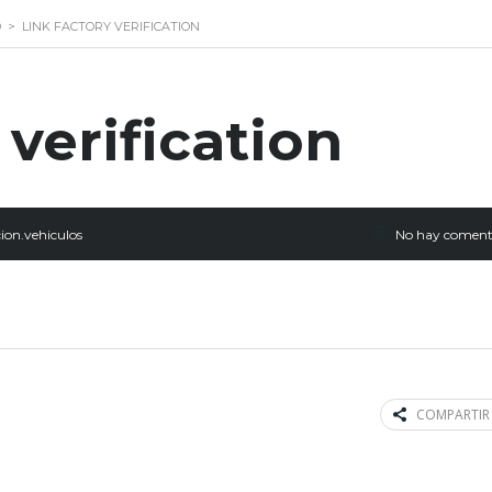
D
>
LINK FACTORY VERIFICATION
 verification
ion.vehiculos
No hay coment
COMPARTIR