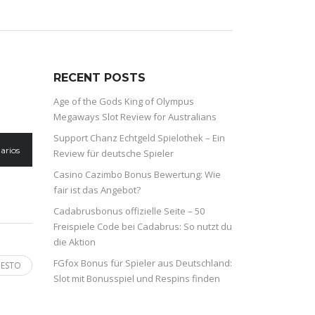
RECENT POSTS
Age of the Gods King of Olympus
Megaways Slot Review for Australians
Support Chanz Echtgeld Spielothek – Ein
arios
Review für deutsche Spieler
Casino Cazimbo Bonus Bewertung: Wie
fair ist das Angebot?
Cadabrusbonus offizielle Seite – 50
Freispiele Code bei Cadabrus: So nutzt du
die Aktion
FGfox Bonus für Spieler aus Deutschland:
 ESTO
Slot mit Bonusspiel und Respins finden