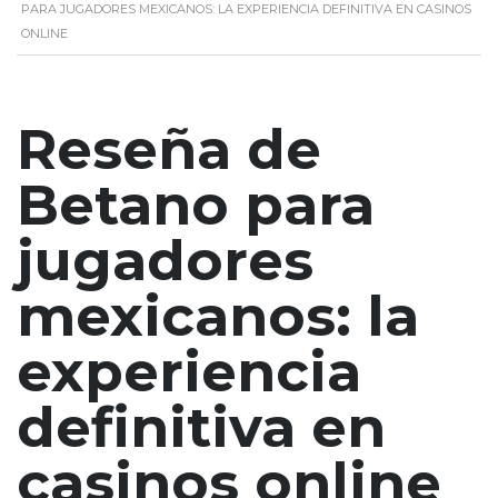
PARA JUGADORES MEXICANOS: LA EXPERIENCIA DEFINITIVA EN CASINOS
ONLINE
Reseña de
Betano para
jugadores
mexicanos: la
experiencia
definitiva en
casinos online