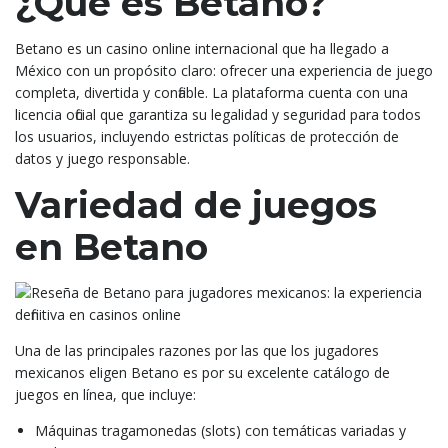
¿Qué es Betano?
Betano es un casino online internacional que ha llegado a
México con un propósito claro: ofrecer una experiencia de juego
completa, divertida y confiable. La plataforma cuenta con una
licencia oficial que garantiza su legalidad y seguridad para todos
los usuarios, incluyendo estrictas políticas de protección de
datos y juego responsable.
Variedad de juegos
en Betano
Una de las principales razones por las que los jugadores
mexicanos eligen Betano es por su excelente catálogo de
juegos en línea, que incluye:
Máquinas tragamonedas (slots) con temáticas variadas y