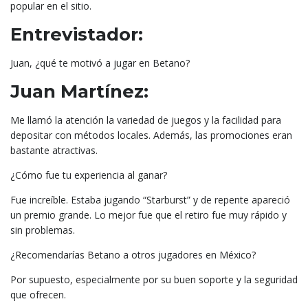
popular en el sitio.
Entrevistador:
Juan, ¿qué te motivó a jugar en Betano?
Juan Martínez:
Me llamó la atención la variedad de juegos y la facilidad para
depositar con métodos locales. Además, las promociones eran
bastante atractivas.
¿Cómo fue tu experiencia al ganar?
Fue increíble. Estaba jugando “Starburst” y de repente apareció
un premio grande. Lo mejor fue que el retiro fue muy rápido y
sin problemas.
¿Recomendarías Betano a otros jugadores en México?
Por supuesto, especialmente por su buen soporte y la seguridad
que ofrecen.