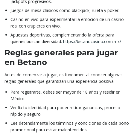
jackpots progresivos.
Juegos de mesa clásicos como blackjack, ruleta y póker.
Casino en vivo para experimentar la emoción de un casino
real con crupieres en vivo.
Apuestas deportivas, complementando la oferta para
quienes buscan diversidad.
https://betanocasino.com.mx/
Reglas generales para jugar
en Betano
Antes de comenzar a jugar, es fundamental conocer algunas
reglas generales que garantizan una experiencia positiva:
Para registrarte, debes ser mayor de 18 años y residir en
México.
Verifica tu identidad para poder retirar ganancias, proceso
rápido y seguro.
Lee detenidamente los términos y condiciones de cada bono
promocional para evitar malentendidos.