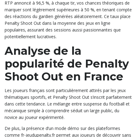
RTP annoncé à 96‚5 %‚ à chaque tir‚ vos chances théoriques de
marquer sont légèrement supérieures à 50 %‚ en tenant compte
des réactions du gardien générées aléatoirement. Ce taux place
Penalty Shoot Out dans la moyenne des jeux en ligne
populaires‚ assurant des sessions aussi passionnantes que
potentiellement lucratives.
Analyse de la
popularité de Penalty
Shoot Out en France
Les joueurs français sont particulièrement attirés par les jeux
thématiques sportifs‚ et Penalty Shoot Out s’inscrit parfaitement
dans cette tendance. Le mélange entre suspense du football et
mécanique simple à comprendre séduit un large public‚ du
novice au joueur expérimenté.
De plus‚ la présence d’un mode démo sur des plateformes
comme fr-jeudupenalty.fr permet aux joueurs de découvrir sans