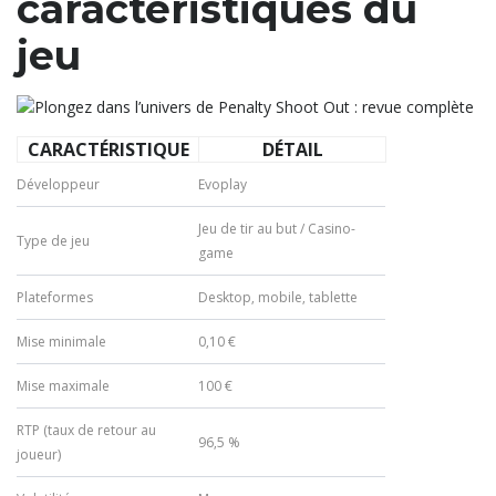
caractéristiques du
jeu
CARACTÉRISTIQUE
DÉTAIL
Développeur
Evoplay
Jeu de tir au but / Casino-
Type de jeu
game
Plateformes
Desktop‚ mobile‚ tablette
Mise minimale
0‚10 €
Mise maximale
100 €
RTP (taux de retour au
96‚5 %
joueur)