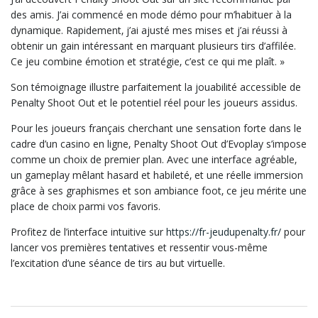
des amis. J’ai commencé en mode démo pour m’habituer à la
dynamique. Rapidement‚ j’ai ajusté mes mises et j’ai réussi à
obtenir un gain intéressant en marquant plusieurs tirs d’affilée.
Ce jeu combine émotion et stratégie‚ c’est ce qui me plaît. »
Son témoignage illustre parfaitement la jouabilité accessible de
Penalty Shoot Out et le potentiel réel pour les joueurs assidus.
Pour les joueurs français cherchant une sensation forte dans le
cadre d’un casino en ligne‚ Penalty Shoot Out d’Evoplay s’impose
comme un choix de premier plan. Avec une interface agréable‚
un gameplay mêlant hasard et habileté‚ et une réelle immersion
grâce à ses graphismes et son ambiance foot‚ ce jeu mérite une
place de choix parmi vos favoris.
Profitez de l’interface intuitive sur
https://fr-jeudupenalty.fr/
pour
lancer vos premières tentatives et ressentir vous-même
l’excitation d’une séance de tirs au but virtuelle.