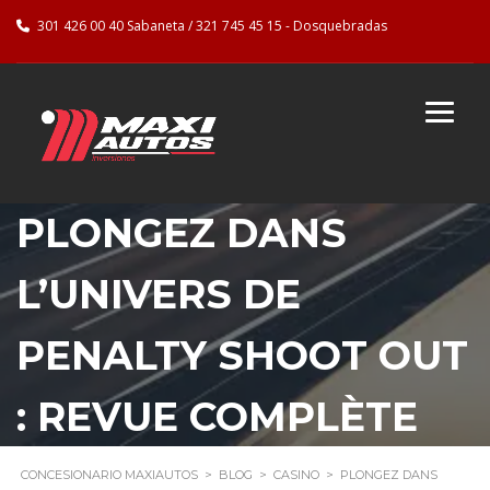
301 426 00 40 Sabaneta / 321 745 45 15 - Dosquebradas
PLONGEZ DANS
L’UNIVERS DE
PENALTY SHOOT OUT
: REVUE COMPLÈTE
CONCESIONARIO MAXIAUTOS
>
BLOG
>
CASINO
>
PLONGEZ DANS