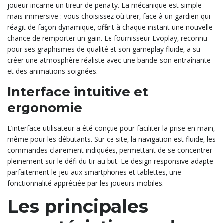
joueur incarne un tireur de penalty. La mécanique est simple
mais immersive : vous choisissez où tirer‚ face à un gardien qui
réagit de façon dynamique‚ offrant à chaque instant une nouvelle
chance de remporter un gain. Le fournisseur Evoplay‚ reconnu
pour ses graphismes de qualité et son gameplay fluide‚ a su
créer une atmosphère réaliste avec une bande-son entraînante
et des animations soignées.
Interface intuitive et
ergonomie
L’interface utilisateur a été conçue pour faciliter la prise en main‚
même pour les débutants. Sur ce site‚ la navigation est fluide‚ les
commandes clairement indiquées‚ permettant de se concentrer
pleinement sur le défi du tir au but. Le design responsive adapte
parfaitement le jeu aux smartphones et tablettes‚ une
fonctionnalité appréciée par les joueurs mobiles.
Les principales