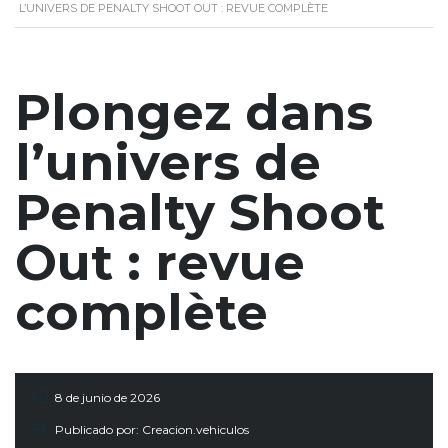
L’UNIVERS DE PENALTY SHOOT OUT : REVUE COMPLÈTE
Plongez dans
l’univers de
Penalty Shoot
Out : revue
complète
8 de junio de 2026
Publicado por:
Creacion.vehiculos